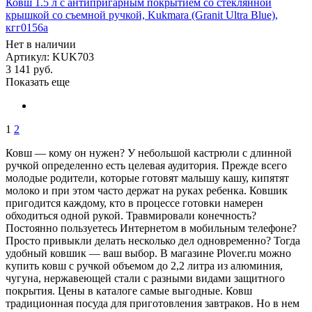
Ковш 1.5 л с антипригарным покрытием со стеклянной
крышкой со съемной ручкой, Kukmara (Granit Ultra Blue),
кгг0156а
Нет в наличии
Артикул: KUK703
3 141
руб.
Показать еще
1
2
Ковш — кому он нужен? У небольшой кастрюли с длинной
ручкой определенно есть целевая аудитория. Прежде всего
молодые родители, которые готовят малышу кашу, кипятят
молоко и при этом часто держат на руках ребенка. Ковшик
пригодится каждому, кто в процессе готовки намерен
обходиться одной рукой. Травмировали конечность?
Постоянно пользуетесь Интернетом в мобильным телефоне?
Просто привыкли делать несколько дел одновременно? Тогда
удобный ковшик — ваш выбор. В магазине Plover.ru можно
купить ковш с ручкой объемом до 2,2 литра из алюминия,
чугуна, нержавеющей стали с разными видами защитного
покрытия. Цены в каталоге самые выгодные. Ковш
традиционная посуда для приготовления завтраков. Но в нем