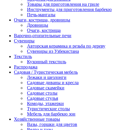
Товары для приготовления на гриле
Инструменты для приготовления барбекю
Печь-мангалы
Очаги, кострища, дровницы
Дровницы
Очаги, кострища
Варочно-отопительные печи
Сувениры
Авторская керамика и резьба по дереву
Сувениры из Узбекистана
Текстиль
Кухонный текстиль
Распродажа
Садовая / Туристическая мебель
Лежаки и шезлонги
Садовые диваны и кресла
Садовые скамейки
Садовые столы
Садовые стулья
Комоды, этажерки
Туристические столы
Мебель для барбекю зон
Хозяйственные товары
Вазы, горшки для цветов
Ведра и тазы