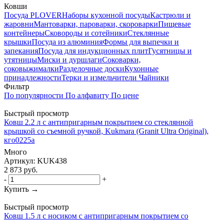
Ковши
Посуда PLOVER
Наборы кухонной посуды
Кастрюли и
жаровни
Мантоварки, пароварки, скороварки
Пищевые
контейнеры
Сковороды и сотейники
Стеклянные
крышки
Посуда из алюминия
Формы для выпечки и
запекания
Посуда для индукционных плит
Гусятницы и
утятницы
Миски и дуршлаги
Соковарки,
соковыжималки
Разделочные доски
Кухонные
принадлежности
Терки и измельчители
Чайники
Фильтр
По популярности
По алфавиту
По цене
Быстрый просмотр
Ковш 2.2 л с антипригарным покрытием со стеклянной
крышкой со съемной ручкой, Kukmara (Granit Ultra Original),
кго0225а
Много
Артикул: KUK438
2 873
руб.
-
+
Купить →
Быстрый просмотр
Ковш 1.5 л с носиком с антипригарным покрытием со