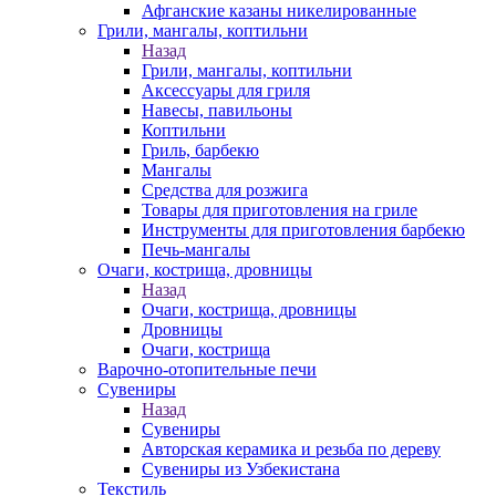
Афганские казаны никелированные
Грили, мангалы, коптильни
Назад
Грили, мангалы, коптильни
Аксессуары для гриля
Навесы, павильоны
Коптильни
Гриль, барбекю
Мангалы
Средства для розжига
Товары для приготовления на гриле
Инструменты для приготовления барбекю
Печь-мангалы
Очаги, кострища, дровницы
Назад
Очаги, кострища, дровницы
Дровницы
Очаги, кострища
Варочно-отопительные печи
Сувениры
Назад
Сувениры
Авторская керамика и резьба по дереву
Сувениры из Узбекистана
Текстиль