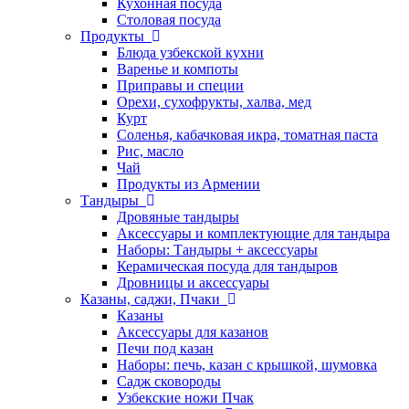
Кухонная посуда
Столовая посуда
Продукты
Блюда узбекской кухни
Варенье и компоты
Приправы и специи
Орехи, сухофрукты, халва, мед
Курт
Соленья, кабачковая икра, томатная паста
Рис, масло
Чай
Продукты из Армении
Тандыры
Дровяные тандыры
Аксессуары и комплектующие для тандыра
Наборы: Тандыры + аксессуары
Керамическая посуда для тандыров
Дровницы и аксессуары
Казаны, саджи, Пчаки
Казаны
Аксессуары для казанов
Печи под казан
Наборы: печь, казан с крышкой, шумовка
Садж сковороды
Узбекские ножи Пчак