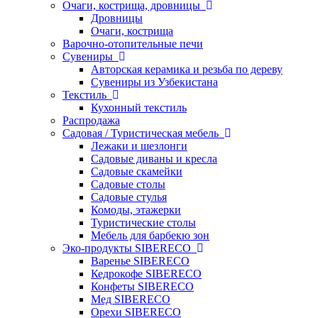
Очаги, кострища, дровницы
Дровницы
Очаги, кострища
Варочно-отопительные печи
Сувениры
Авторская керамика и резьба по дереву
Сувениры из Узбекистана
Текстиль
Кухонный текстиль
Распродажа
Садовая / Туристическая мебель
Лежаки и шезлонги
Садовые диваны и кресла
Садовые скамейки
Садовые столы
Садовые стулья
Комоды, этажерки
Туристические столы
Мебель для барбекю зон
Эко-продукты SIBERECO
Варенье SIBERECO
Кедрокофе SIBERECO
Конфеты SIBERECO
Мед SIBERECO
Орехи SIBERECO