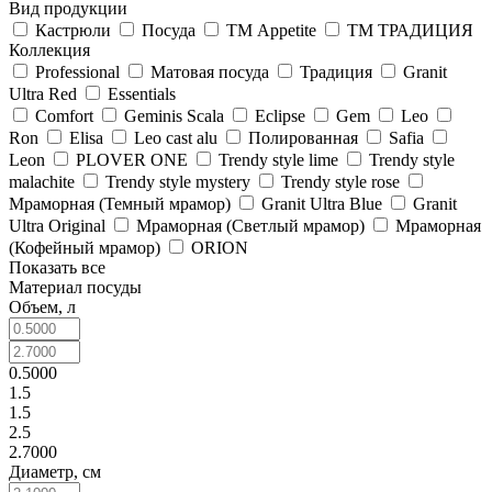
Вид продукции
Кастрюли
Посуда
ТМ Appetite
ТМ ТРАДИЦИЯ
Коллекция
Professional
Матовая посуда
Традиция
Granit
Ultra Red
Essentials
Comfort
Geminis Scala
Eclipse
Gem
Leo
Ron
Elisa
Leo cast alu
Полированная
Safia
Leon
PLOVER ONE
Trendy style lime
Trendy style
malachite
Trendy style mystery
Trendy style rose
Мраморная (Темный мрамор)
Granit Ultra Blue
Granit
Ultra Original
Мраморная (Светлый мрамор)
Мраморная
(Кофейный мрамор)
ORION
Показать все
Материал посуды
Объем, л
0.5000
1.5
1.5
2.5
2.7000
Диаметр, см