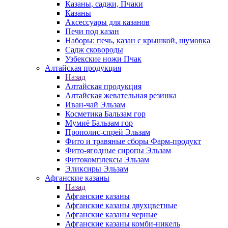
Казаны, саджи, Пчаки
Казаны
Аксессуары для казанов
Печи под казан
Наборы: печь, казан с крышкой, шумовка
Садж сковороды
Узбекские ножи Пчак
Алтайская продукция
Назад
Алтайская продукция
Алтайская жевательная резинка
Иван-чай Эльзам
Косметика Бальзам гор
Мумиё Бальзам гор
Прополис-спрей Эльзам
Фито и травяные сборы Фарм-продукт
Фито-ягодные сиропы Эльзам
Фитокомплексы Эльзам
Эликсиры Эльзам
Афганские казаны
Назад
Афганские казаны
Афганские казаны двухцветные
Афганские казаны черные
Афганские казаны комби-никель