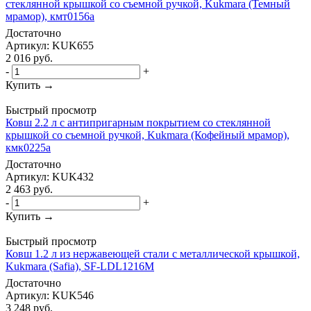
стеклянной крышкой со съемной ручкой, Kukmara (Темный
мрамор), кмт0156а
Достаточно
Артикул: KUK655
2 016
руб.
-
+
Купить →
Быстрый просмотр
Ковш 2.2 л с антипригарным покрытием со стеклянной
крышкой со съемной ручкой, Kukmara (Кофейный мрамор),
кмк0225а
Достаточно
Артикул: KUK432
2 463
руб.
-
+
Купить →
Быстрый просмотр
Ковш 1.2 л из нержавеющей стали с металлической крышкой,
Kukmara (Safia), SF-LDL1216M
Достаточно
Артикул: KUK546
3 248
руб.