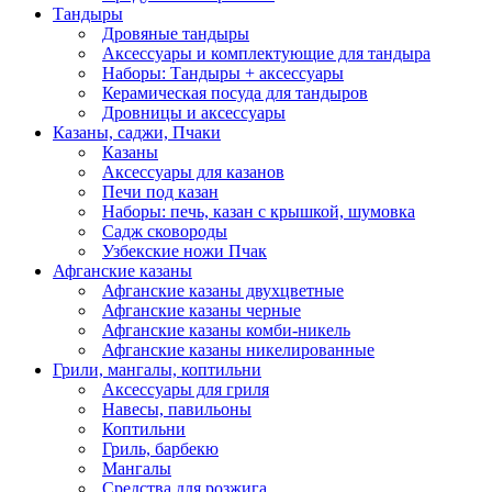
Тандыры
Дровяные тандыры
Аксессуары и комплектующие для тандыра
Наборы: Тандыры + аксессуары
Керамическая посуда для тандыров
Дровницы и аксессуары
Казаны, саджи, Пчаки
Казаны
Аксессуары для казанов
Печи под казан
Наборы: печь, казан с крышкой, шумовка
Садж сковороды
Узбекские ножи Пчак
Афганские казаны
Афганские казаны двухцветные
Афганские казаны черные
Афганские казаны комби-никель
Афганские казаны никелированные
Грили, мангалы, коптильни
Аксессуары для гриля
Навесы, павильоны
Коптильни
Гриль, барбекю
Мангалы
Средства для розжига