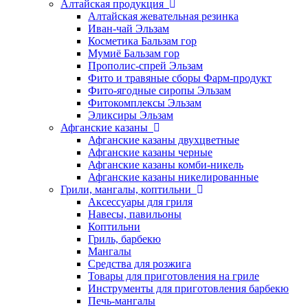
Алтайская продукция
Алтайская жевательная резинка
Иван-чай Эльзам
Косметика Бальзам гор
Мумиё Бальзам гор
Прополис-спрей Эльзам
Фито и травяные сборы Фарм-продукт
Фито-ягодные сиропы Эльзам
Фитокомплексы Эльзам
Эликсиры Эльзам
Афганские казаны
Афганские казаны двухцветные
Афганские казаны черные
Афганские казаны комби-никель
Афганские казаны никелированные
Грили, мангалы, коптильни
Аксессуары для гриля
Навесы, павильоны
Коптильни
Гриль, барбекю
Мангалы
Средства для розжига
Товары для приготовления на гриле
Инструменты для приготовления барбекю
Печь-мангалы