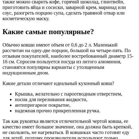
также можно сварить кофе, горячий шоколад, глинтвейн,
приготовить яйца и сосиски, заварной крем, маринад или
соус, разогреть порцию супа, сделать травяной отвар или
косметическую маску.
Какие самые популярные?
Обычно ковши имеют объем от 0,6 до 2 л. Маленький
рассчитан на одну-две порции, большой на четыре-пять. По
отзывам покупателей, наиболее востребованный диаметр 15-
16 см. Спросом пользуется посуда из литого алюминия,
становятся популярны варианты с утолщенным
индукционным дном.
Какие детали отличают идеальный кухонный ковш?
Крышка, желательно с пароотводным отверстием,
носик для переливания жидкости,
антипригарное покрытие,
надежная прочно прикрепленная ручка.
Так как рукоятка является отличительной чертой ковша, ее
качество имеет большое значение, она должна быть крепкой,
не скользить, не нагреваться. В ковшиках часто готовят еду
для детей, поэтому производители используют только