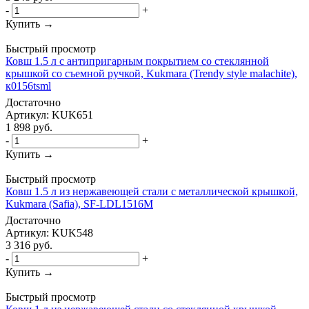
-
+
Купить →
Быстрый просмотр
Ковш 1.5 л с антипригарным покрытием со стеклянной
крышкой со съемной ручкой, Kukmara (Trendy style malachite),
к0156tsml
Достаточно
Артикул: KUK651
1 898
руб.
-
+
Купить →
Быстрый просмотр
Ковш 1.5 л из нержавеющей стали с металлической крышкой,
Kukmara (Safia), SF-LDL1516M
Достаточно
Артикул: KUK548
3 316
руб.
-
+
Купить →
Быстрый просмотр