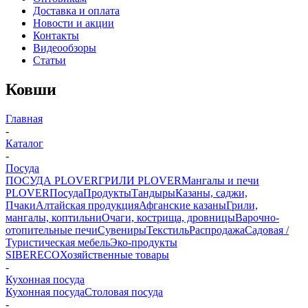
Доставка и оплата
Новости и акции
Контакты
Видеообзоры
Статьи
Ковши
Главная
-
Каталог
-
Посуда
ПОСУДА PLOVER
ГРИЛИ PLOVER
Мангалы и печи
PLOVER
Посуда
Продукты
Тандыры
Казаны, саджи,
Пчаки
Алтайская продукция
Афганские казаны
Грили,
мангалы, коптильни
Очаги, кострища, дровницы
Варочно-
отопительные печи
Сувениры
Текстиль
Распродажа
Садовая /
Туристическая мебель
Эко-продукты
SIBERECO
Хозяйственные товары
-
Кухонная посуда
Кухонная посуда
Столовая посуда
-