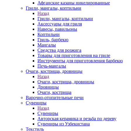
Афганские казаны никелированные
Грили, мангалы, коптильни
Назад
Грили, мангалы, коптильни
Аксессуары для гриля
Навесы, павильоны
Коптильни
Гриль, барбекю
Мангалы
Средства для розжига
Товары для приготовления на гриле
Инструменты для приготовления барбекю
Печь-мангалы
Очаги, кострища, дровницы
Назад
Очаги, кострища, дровницы
Дровницы
Очаги, кострища
Варочно-отопительные печи
Сувениры
Назад
Сувениры
Авторская керамика и резьба по дереву
Сувениры из Узбекистана
Текстиль