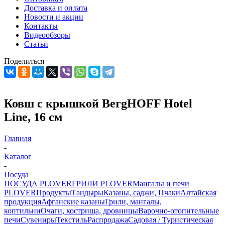
Доставка и оплата
Новости и акции
Контакты
Видеообзоры
Статьи
Поделиться
Ковш с крышкой BergHOFF Hotel
Line, 16 см
Главная
-
Каталог
-
Посуда
ПОСУДА PLOVER
ГРИЛИ PLOVER
Мангалы и печи
PLOVER
Продукты
Тандыры
Казаны, саджи, Пчаки
Алтайская
продукция
Афганские казаны
Грили, мангалы,
коптильни
Очаги, кострища, дровницы
Варочно-отопительные
печи
Сувениры
Текстиль
Распродажа
Садовая / Туристическая