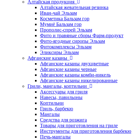
Алтайская продукция
Алтайская жевательная резинка
Иван-чай Эльзам
Косметика Бальзам гор
Мумиё Бальзам гор
Прополис-спрей Эльзам
Фито и травяные сборы Фарм-продукт
Фито-ягодные сиропы Эльзам
Фитокомплексы Эльзам
Эликсиры Эльзам
Афганские казаны
Афганские казаны двухцветные
Афганские казаны черные
Афганские казаны комби-никель
Афганские казаны никелированные
Грили, мангалы, коптильни
Аксессуары для гриля
Навесы, павильоны
Коптильни
Гриль, барбекю
Мангалы
Средства для розжига
Товары для приготовления на гриле
Инструменты для приготовления барбекю
Печь-мангалы