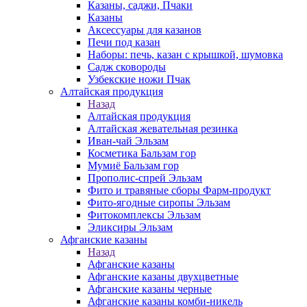
Казаны, саджи, Пчаки
Казаны
Аксессуары для казанов
Печи под казан
Наборы: печь, казан с крышкой, шумовка
Садж сковороды
Узбекские ножи Пчак
Алтайская продукция
Назад
Алтайская продукция
Алтайская жевательная резинка
Иван-чай Эльзам
Косметика Бальзам гор
Мумиё Бальзам гор
Прополис-спрей Эльзам
Фито и травяные сборы Фарм-продукт
Фито-ягодные сиропы Эльзам
Фитокомплексы Эльзам
Эликсиры Эльзам
Афганские казаны
Назад
Афганские казаны
Афганские казаны двухцветные
Афганские казаны черные
Афганские казаны комби-никель