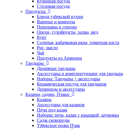
Кухонная посуда
Столовая посуда
Продукты
Блюда узбекской кухни
Варенье и компоты
Приправы и специи
Орехи, сухофрукты, халва, мед
Курт
Соленья, кабачковая икра, томатная паста
Рис, масло
Чай
Продукты из Армении
Тандыры
Дровяные тандыры
Аксессуары и комплектующие для тандыра
Наборы: Тандыры + аксессуары
Керамическая посуда для тандыров
Дровницы и аксессуары
Казаны, саджи, Пчаки
Казаны
Аксессуары для казанов
Печи под казан
Наборы: печь, казан с крышкой, шумовка
Садж сковороды
Узбекские ножи Пчак