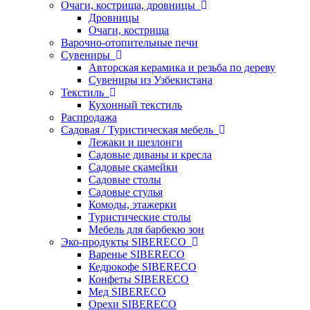
Очаги, кострища, дровницы
Дровницы
Очаги, кострища
Варочно-отопительные печи
Сувениры
Авторская керамика и резьба по дереву
Сувениры из Узбекистана
Текстиль
Кухонный текстиль
Распродажа
Садовая / Туристическая мебель
Лежаки и шезлонги
Садовые диваны и кресла
Садовые скамейки
Садовые столы
Садовые стулья
Комоды, этажерки
Туристические столы
Мебель для барбекю зон
Эко-продукты SIBERECO
Варенье SIBERECO
Кедрокофе SIBERECO
Конфеты SIBERECO
Мед SIBERECO
Орехи SIBERECO