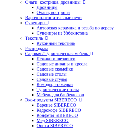
Очаги, кострища, дровницы
Дровницы
Очаги, кострища
Варочно-отопительные печи
Сувениры
Авторская керамика и резьба по дереву
Сувениры из Узбекистана
Текстиль
Кухонный текстиль
Распродажа
Садовая / Туристическая мебель
Лежаки и шезлонги
Садовые диваны и кресла
Садовые скамейки
Садовые столы
Садовые стулья
Комоды, этажерки
Туристические столы
Мебель для барбекю зон
Эко-продукты SIBERECO
Варенье SIBERECO
Кедрокофе SIBERECO
Конфеты SIBERECO
Мед SIBERECO
Орехи SIBERECO