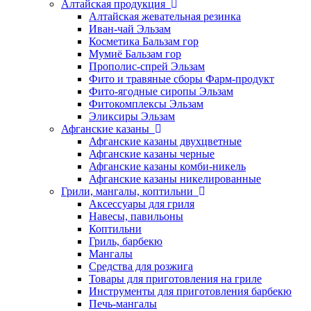
Алтайская продукция
Алтайская жевательная резинка
Иван-чай Эльзам
Косметика Бальзам гор
Мумиё Бальзам гор
Прополис-спрей Эльзам
Фито и травяные сборы Фарм-продукт
Фито-ягодные сиропы Эльзам
Фитокомплексы Эльзам
Эликсиры Эльзам
Афганские казаны
Афганские казаны двухцветные
Афганские казаны черные
Афганские казаны комби-никель
Афганские казаны никелированные
Грили, мангалы, коптильни
Аксессуары для гриля
Навесы, павильоны
Коптильни
Гриль, барбекю
Мангалы
Средства для розжига
Товары для приготовления на гриле
Инструменты для приготовления барбекю
Печь-мангалы