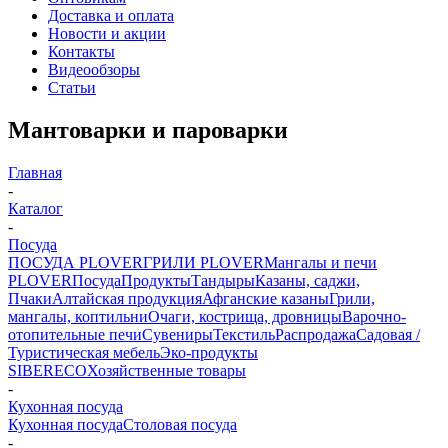
Доставка и оплата
Новости и акции
Контакты
Видеообзоры
Статьи
Мантоварки и пароварки
Главная
-
Каталог
-
Посуда
ПОСУДА PLOVER
ГРИЛИ PLOVER
Мангалы и печи
PLOVER
Посуда
Продукты
Тандыры
Казаны, саджи,
Пчаки
Алтайская продукция
Афганские казаны
Грили,
мангалы, коптильни
Очаги, кострища, дровницы
Варочно-
отопительные печи
Сувениры
Текстиль
Распродажа
Садовая /
Туристическая мебель
Эко-продукты
SIBERECO
Хозяйственные товары
-
Кухонная посуда
Кухонная посуда
Столовая посуда
-