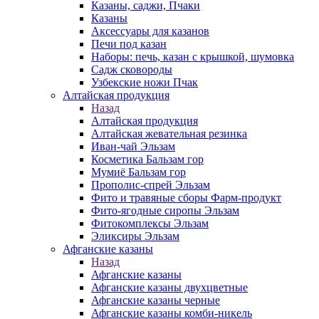
Казаны, саджи, Пчаки
Казаны
Аксессуары для казанов
Печи под казан
Наборы: печь, казан с крышкой, шумовка
Садж сковороды
Узбекские ножи Пчак
Алтайская продукция
Назад
Алтайская продукция
Алтайская жевательная резинка
Иван-чай Эльзам
Косметика Бальзам гор
Мумиё Бальзам гор
Прополис-спрей Эльзам
Фито и травяные сборы Фарм-продукт
Фито-ягодные сиропы Эльзам
Фитокомплексы Эльзам
Эликсиры Эльзам
Афганские казаны
Назад
Афганские казаны
Афганские казаны двухцветные
Афганские казаны черные
Афганские казаны комби-никель