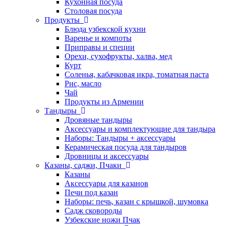
Кухонная посуда
Столовая посуда
Продукты
Блюда узбекской кухни
Варенье и компоты
Приправы и специи
Орехи, сухофрукты, халва, мед
Курт
Соленья, кабачковая икра, томатная паста
Рис, масло
Чай
Продукты из Армении
Тандыры
Дровяные тандыры
Аксессуары и комплектующие для тандыра
Наборы: Тандыры + аксессуары
Керамическая посуда для тандыров
Дровницы и аксессуары
Казаны, саджи, Пчаки
Казаны
Аксессуары для казанов
Печи под казан
Наборы: печь, казан с крышкой, шумовка
Садж сковороды
Узбекские ножи Пчак