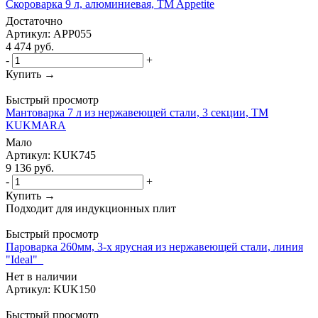
Скороварка 9 л, алюминиевая, TM Appetite
Достаточно
Артикул: APP055
4 474
руб.
-
+
Купить →
Быстрый просмотр
Мантоварка 7 л из нержавеющей стали, 3 секции, ТМ
KUKMARA
Мало
Артикул: KUK745
9 136
руб.
-
+
Купить →
Подходит для индукционных плит
Быстрый просмотр
Пароварка 260мм, 3-х ярусная из нержавеющей стали, линия
"Ideal"_
Нет в наличии
Артикул: KUK150
Быстрый просмотр