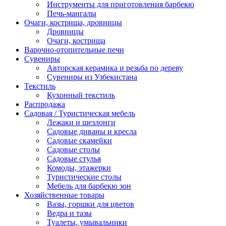
Инструменты для приготовления барбекю
Печь-мангалы
Очаги, кострища, дровницы
Дровницы
Очаги, кострища
Варочно-отопительные печи
Сувениры
Авторская керамика и резьба по дереву
Сувениры из Узбекистана
Текстиль
Кухонный текстиль
Распродажа
Садовая / Туристическая мебель
Лежаки и шезлонги
Садовые диваны и кресла
Садовые скамейки
Садовые столы
Садовые стулья
Комоды, этажерки
Туристические столы
Мебель для барбекю зон
Хозяйственные товары
Вазы, горшки для цветов
Ведра и тазы
Туалеты, умывальники