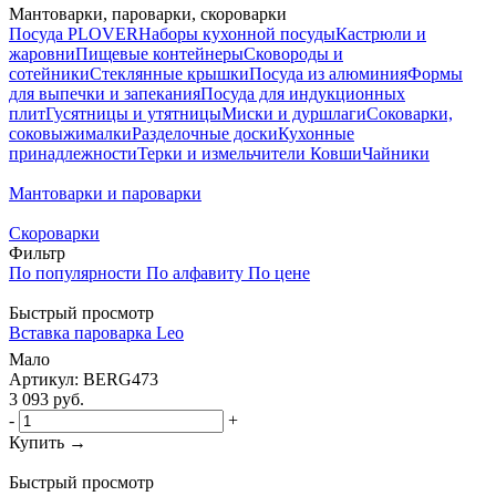
Мантоварки, пароварки, скороварки
Посуда PLOVER
Наборы кухонной посуды
Кастрюли и
жаровни
Пищевые контейнеры
Сковороды и
сотейники
Стеклянные крышки
Посуда из алюминия
Формы
для выпечки и запекания
Посуда для индукционных
плит
Гусятницы и утятницы
Миски и дуршлаги
Соковарки,
соковыжималки
Разделочные доски
Кухонные
принадлежности
Терки и измельчители
Ковши
Чайники
Мантоварки и пароварки
Скороварки
Фильтр
По популярности
По алфавиту
По цене
Быстрый просмотр
Вставка пароварка Leo
Мало
Артикул: BERG473
3 093
руб.
-
+
Купить →
Быстрый просмотр