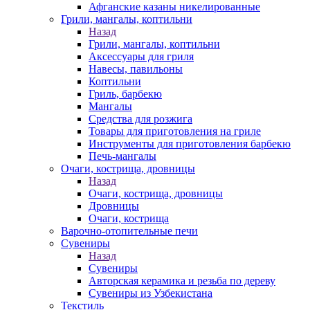
Афганские казаны никелированные
Грили, мангалы, коптильни
Назад
Грили, мангалы, коптильни
Аксессуары для гриля
Навесы, павильоны
Коптильни
Гриль, барбекю
Мангалы
Средства для розжига
Товары для приготовления на гриле
Инструменты для приготовления барбекю
Печь-мангалы
Очаги, кострища, дровницы
Назад
Очаги, кострища, дровницы
Дровницы
Очаги, кострища
Варочно-отопительные печи
Сувениры
Назад
Сувениры
Авторская керамика и резьба по дереву
Сувениры из Узбекистана
Текстиль