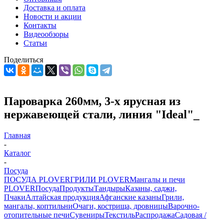
Доставка и оплата
Новости и акции
Контакты
Видеообзоры
Статьи
Поделиться
Пароварка 260мм, 3-х ярусная из
нержавеющей стали, линия "Ideal"_
Главная
-
Каталог
-
Посуда
ПОСУДА PLOVER
ГРИЛИ PLOVER
Мангалы и печи
PLOVER
Посуда
Продукты
Тандыры
Казаны, саджи,
Пчаки
Алтайская продукция
Афганские казаны
Грили,
мангалы, коптильни
Очаги, кострища, дровницы
Варочно-
отопительные печи
Сувениры
Текстиль
Распродажа
Садовая /