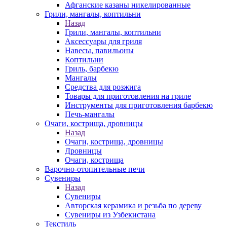
Афганские казаны никелированные
Грили, мангалы, коптильни
Назад
Грили, мангалы, коптильни
Аксессуары для гриля
Навесы, павильоны
Коптильни
Гриль, барбекю
Мангалы
Средства для розжига
Товары для приготовления на гриле
Инструменты для приготовления барбекю
Печь-мангалы
Очаги, кострища, дровницы
Назад
Очаги, кострища, дровницы
Дровницы
Очаги, кострища
Варочно-отопительные печи
Сувениры
Назад
Сувениры
Авторская керамика и резьба по дереву
Сувениры из Узбекистана
Текстиль