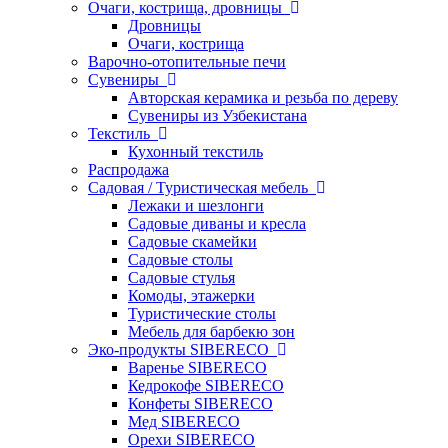
Очаги, кострища, дровницы
Дровницы
Очаги, кострища
Варочно-отопительные печи
Сувениры
Авторская керамика и резьба по дереву
Сувениры из Узбекистана
Текстиль
Кухонный текстиль
Распродажа
Садовая / Туристическая мебель
Лежаки и шезлонги
Садовые диваны и кресла
Садовые скамейки
Садовые столы
Садовые стулья
Комоды, этажерки
Туристические столы
Мебель для барбекю зон
Эко-продукты SIBERECO
Варенье SIBERECO
Кедрокофе SIBERECO
Конфеты SIBERECO
Мед SIBERECO
Орехи SIBERECO