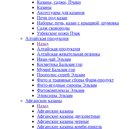
Казаны, саджи, Пчаки
Казаны
Аксессуары для казанов
Печи под казан
Наборы: печь, казан с крышкой, шумовка
Садж сковороды
Узбекские ножи Пчак
Алтайская продукция
Назад
Алтайская продукция
Алтайская жевательная резинка
Иван-чай Эльзам
Косметика Бальзам гор
Мумиё Бальзам гор
Прополис-спрей Эльзам
Фито и травяные сборы Фарм-продукт
Фито-ягодные сиропы Эльзам
Фитокомплексы Эльзам
Эликсиры Эльзам
Афганские казаны
Назад
Афганские казаны
Афганские казаны двухцветные
Афганские казаны черные
Афганские казаны комби-никель