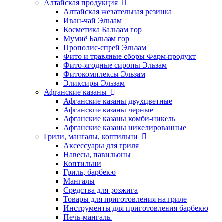
Алтайская продукция
Алтайская жевательная резинка
Иван-чай Эльзам
Косметика Бальзам гор
Мумиё Бальзам гор
Прополис-спрей Эльзам
Фито и травяные сборы Фарм-продукт
Фито-ягодные сиропы Эльзам
Фитокомплексы Эльзам
Эликсиры Эльзам
Афганские казаны
Афганские казаны двухцветные
Афганские казаны черные
Афганские казаны комби-никель
Афганские казаны никелированные
Грили, мангалы, коптильни
Аксессуары для гриля
Навесы, павильоны
Коптильни
Гриль, барбекю
Мангалы
Средства для розжига
Товары для приготовления на гриле
Инструменты для приготовления барбекю
Печь-мангалы