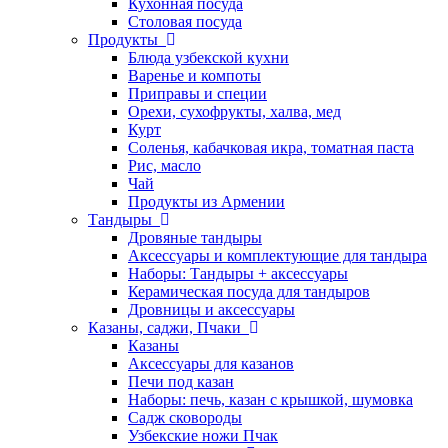
Кухонная посуда
Столовая посуда
Продукты
Блюда узбекской кухни
Варенье и компоты
Приправы и специи
Орехи, сухофрукты, халва, мед
Курт
Соленья, кабачковая икра, томатная паста
Рис, масло
Чай
Продукты из Армении
Тандыры
Дровяные тандыры
Аксессуары и комплектующие для тандыра
Наборы: Тандыры + аксессуары
Керамическая посуда для тандыров
Дровницы и аксессуары
Казаны, саджи, Пчаки
Казаны
Аксессуары для казанов
Печи под казан
Наборы: печь, казан с крышкой, шумовка
Садж сковороды
Узбекские ножи Пчак