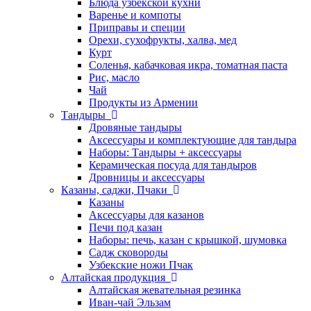
Блюда узбекской кухни
Варенье и компоты
Приправы и специи
Орехи, сухофрукты, халва, мед
Курт
Соленья, кабачковая икра, томатная паста
Рис, масло
Чай
Продукты из Армении
Тандыры
Дровяные тандыры
Аксессуары и комплектующие для тандыра
Наборы: Тандыры + аксессуары
Керамическая посуда для тандыров
Дровницы и аксессуары
Казаны, саджи, Пчаки
Казаны
Аксессуары для казанов
Печи под казан
Наборы: печь, казан с крышкой, шумовка
Садж сковороды
Узбекские ножи Пчак
Алтайская продукция
Алтайская жевательная резинка
Иван-чай Эльзам