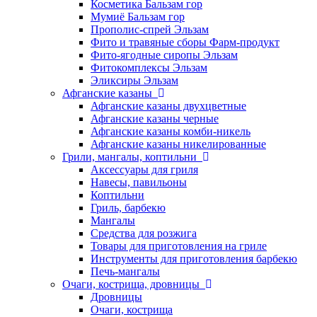
Косметика Бальзам гор
Мумиё Бальзам гор
Прополис-спрей Эльзам
Фито и травяные сборы Фарм-продукт
Фито-ягодные сиропы Эльзам
Фитокомплексы Эльзам
Эликсиры Эльзам
Афганские казаны
Афганские казаны двухцветные
Афганские казаны черные
Афганские казаны комби-никель
Афганские казаны никелированные
Грили, мангалы, коптильни
Аксессуары для гриля
Навесы, павильоны
Коптильни
Гриль, барбекю
Мангалы
Средства для розжига
Товары для приготовления на гриле
Инструменты для приготовления барбекю
Печь-мангалы
Очаги, кострища, дровницы
Дровницы
Очаги, кострища