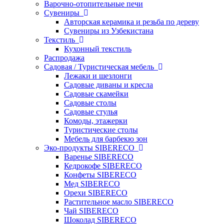
Варочно-отопительные печи
Сувениры
Авторская керамика и резьба по дереву
Сувениры из Узбекистана
Текстиль
Кухонный текстиль
Распродажа
Садовая / Туристическая мебель
Лежаки и шезлонги
Садовые диваны и кресла
Садовые скамейки
Садовые столы
Садовые стулья
Комоды, этажерки
Туристические столы
Мебель для барбекю зон
Эко-продукты SIBERECO
Варенье SIBERECO
Кедрокофе SIBERECO
Конфеты SIBERECO
Мед SIBERECO
Орехи SIBERECO
Растительное масло SIBERECO
Чай SIBERECO
Шоколад SIBERECO