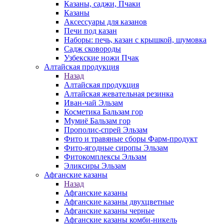
Казаны, саджи, Пчаки
Казаны
Аксессуары для казанов
Печи под казан
Наборы: печь, казан с крышкой, шумовка
Садж сковороды
Узбекские ножи Пчак
Алтайская продукция
Назад
Алтайская продукция
Алтайская жевательная резинка
Иван-чай Эльзам
Косметика Бальзам гор
Мумиё Бальзам гор
Прополис-спрей Эльзам
Фито и травяные сборы Фарм-продукт
Фито-ягодные сиропы Эльзам
Фитокомплексы Эльзам
Эликсиры Эльзам
Афганские казаны
Назад
Афганские казаны
Афганские казаны двухцветные
Афганские казаны черные
Афганские казаны комби-никель