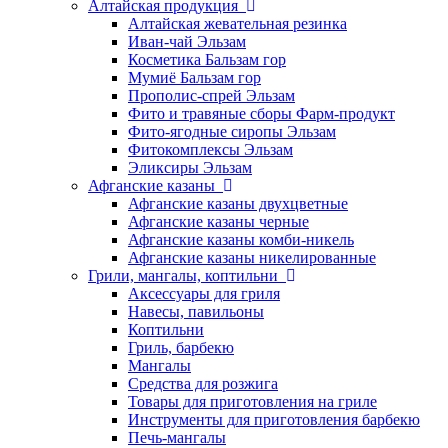
Алтайская продукция
Алтайская жевательная резинка
Иван-чай Эльзам
Косметика Бальзам гор
Мумиё Бальзам гор
Прополис-спрей Эльзам
Фито и травяные сборы Фарм-продукт
Фито-ягодные сиропы Эльзам
Фитокомплексы Эльзам
Эликсиры Эльзам
Афганские казаны
Афганские казаны двухцветные
Афганские казаны черные
Афганские казаны комби-никель
Афганские казаны никелированные
Грили, мангалы, коптильни
Аксессуары для гриля
Навесы, павильоны
Коптильни
Гриль, барбекю
Мангалы
Средства для розжига
Товары для приготовления на гриле
Инструменты для приготовления барбекю
Печь-мангалы