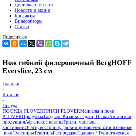
Доставка и оплата
Новости и акции
Контакты
Видеообзоры
Статьи
Поделиться
Нож гибкий филеровочный BergHOFF
Everslice, 23 см
Главная
-
Каталог
-
Посуда
ПОСУДА PLOVER
ГРИЛИ PLOVER
Мангалы и печи
PLOVER
Продукты
Тандыры
Казаны, саджи, Пчаки
Алтайская
продукция
Афганские казаны
Грили, мангалы,
коптильни
Очаги, кострища, дровницы
Варочно-отопительные
печи
Сувениры
Текстиль
Распродажа
Садовая / Туристическая