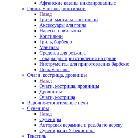
Афганские казаны никелированные
Грили, мангалы, коптильни
Назад
Грили, мангалы, коптильни
Аксессуары для гриля
Навесы, павильоны
Коптильни
Гриль, барбекю
Мангалы
Средства для розжига
Товары для приготовления на гриле
Инструменты для приготовления барбекю
Печь-мангалы
Очаги, кострища, дровницы
Назад
Очаги, кострища, дровницы
Дровницы
Очаги, кострища
Варочно-отопительные печи
Сувениры
Назад
Сувениры
Авторская керамика и резьба по дереву
Сувениры из Узбекистана
Текстиль