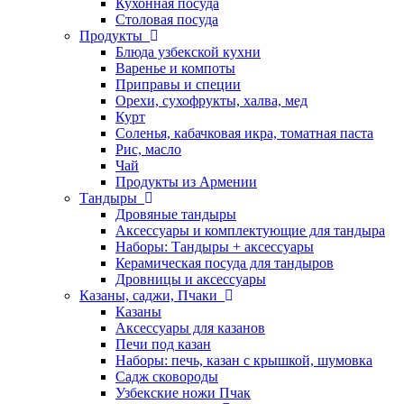
Кухонная посуда
Столовая посуда
Продукты
Блюда узбекской кухни
Варенье и компоты
Приправы и специи
Орехи, сухофрукты, халва, мед
Курт
Соленья, кабачковая икра, томатная паста
Рис, масло
Чай
Продукты из Армении
Тандыры
Дровяные тандыры
Аксессуары и комплектующие для тандыра
Наборы: Тандыры + аксессуары
Керамическая посуда для тандыров
Дровницы и аксессуары
Казаны, саджи, Пчаки
Казаны
Аксессуары для казанов
Печи под казан
Наборы: печь, казан с крышкой, шумовка
Садж сковороды
Узбекские ножи Пчак