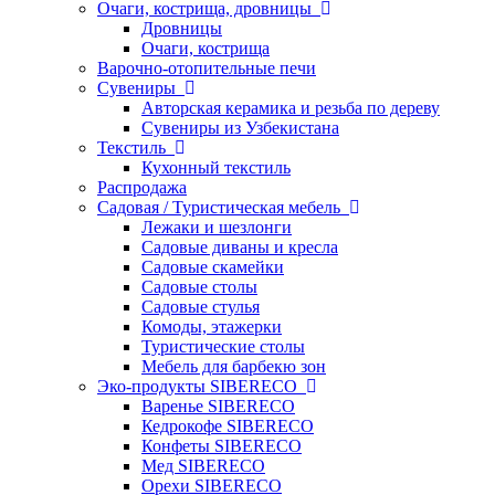
Очаги, кострища, дровницы
Дровницы
Очаги, кострища
Варочно-отопительные печи
Сувениры
Авторская керамика и резьба по дереву
Сувениры из Узбекистана
Текстиль
Кухонный текстиль
Распродажа
Садовая / Туристическая мебель
Лежаки и шезлонги
Садовые диваны и кресла
Садовые скамейки
Садовые столы
Садовые стулья
Комоды, этажерки
Туристические столы
Мебель для барбекю зон
Эко-продукты SIBERECO
Варенье SIBERECO
Кедрокофе SIBERECO
Конфеты SIBERECO
Мед SIBERECO
Орехи SIBERECO