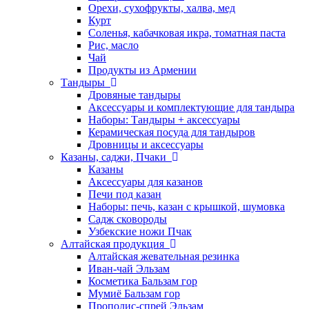
Орехи, сухофрукты, халва, мед
Курт
Соленья, кабачковая икра, томатная паста
Рис, масло
Чай
Продукты из Армении
Тандыры
Дровяные тандыры
Аксессуары и комплектующие для тандыра
Наборы: Тандыры + аксессуары
Керамическая посуда для тандыров
Дровницы и аксессуары
Казаны, саджи, Пчаки
Казаны
Аксессуары для казанов
Печи под казан
Наборы: печь, казан с крышкой, шумовка
Садж сковороды
Узбекские ножи Пчак
Алтайская продукция
Алтайская жевательная резинка
Иван-чай Эльзам
Косметика Бальзам гор
Мумиё Бальзам гор
Прополис-спрей Эльзам