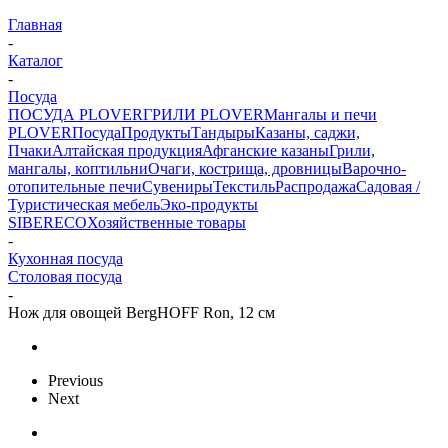
Главная
-
Каталог
-
Посуда
ПОСУДА PLOVER
ГРИЛИ PLOVER
Мангалы и печи
PLOVER
Посуда
Продукты
Тандыры
Казаны, саджи,
Пчаки
Алтайская продукция
Афганские казаны
Грили,
мангалы, коптильни
Очаги, кострища, дровницы
Варочно-
отопительные печи
Сувениры
Текстиль
Распродажа
Садовая /
Туристическая мебель
Эко-продукты
SIBERECO
Хозяйственные товары
-
Кухонная посуда
Столовая посуда
-
Нож для овощей BergHOFF Ron, 12 см
Previous
Next