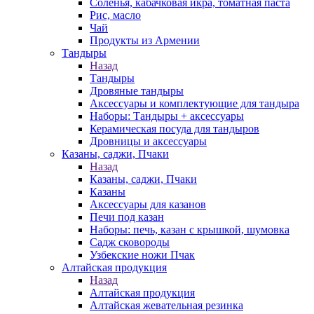
Соленья, кабачковая икра, томатная паста
Рис, масло
Чай
Продукты из Армении
Тандыры
Назад
Тандыры
Дровяные тандыры
Аксессуары и комплектующие для тандыра
Наборы: Тандыры + аксессуары
Керамическая посуда для тандыров
Дровницы и аксессуары
Казаны, саджи, Пчаки
Назад
Казаны, саджи, Пчаки
Казаны
Аксессуары для казанов
Печи под казан
Наборы: печь, казан с крышкой, шумовка
Садж сковороды
Узбекские ножи Пчак
Алтайская продукция
Назад
Алтайская продукция
Алтайская жевательная резинка