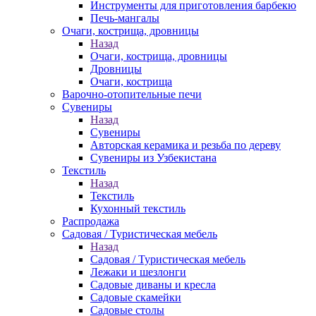
Инструменты для приготовления барбекю
Печь-мангалы
Очаги, кострища, дровницы
Назад
Очаги, кострища, дровницы
Дровницы
Очаги, кострища
Варочно-отопительные печи
Сувениры
Назад
Сувениры
Авторская керамика и резьба по дереву
Сувениры из Узбекистана
Текстиль
Назад
Текстиль
Кухонный текстиль
Распродажа
Садовая / Туристическая мебель
Назад
Садовая / Туристическая мебель
Лежаки и шезлонги
Садовые диваны и кресла
Садовые скамейки
Садовые столы