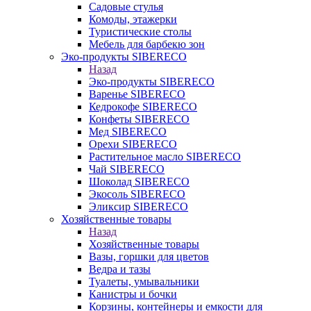
Садовые стулья
Комоды, этажерки
Туристические столы
Мебель для барбекю зон
Эко-продукты SIBERECO
Назад
Эко-продукты SIBERECO
Варенье SIBERECO
Кедрокофе SIBERECO
Конфеты SIBERECO
Мед SIBERECO
Орехи SIBERECO
Растительное масло SIBERECO
Чай SIBERECO
Шоколад SIBERECO
Экосоль SIBERECO
Эликсир SIBERECO
Хозяйственные товары
Назад
Хозяйственные товары
Вазы, горшки для цветов
Ведра и тазы
Туалеты, умывальники
Канистры и бочки
Корзины, контейнеры и емкости для