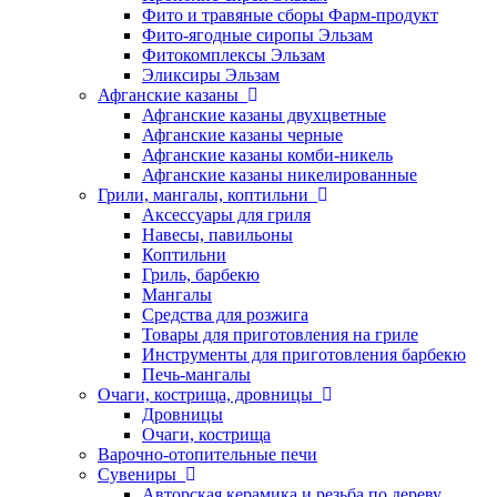
Фито и травяные сборы Фарм-продукт
Фито-ягодные сиропы Эльзам
Фитокомплексы Эльзам
Эликсиры Эльзам
Афганские казаны
Афганские казаны двухцветные
Афганские казаны черные
Афганские казаны комби-никель
Афганские казаны никелированные
Грили, мангалы, коптильни
Аксессуары для гриля
Навесы, павильоны
Коптильни
Гриль, барбекю
Мангалы
Средства для розжига
Товары для приготовления на гриле
Инструменты для приготовления барбекю
Печь-мангалы
Очаги, кострища, дровницы
Дровницы
Очаги, кострища
Варочно-отопительные печи
Сувениры
Авторская керамика и резьба по дереву