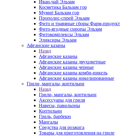
Иван-чай Эльзам
Косметика Бальзам гор
Мумиё Бальзам гор
Прополис-спрей Эльзам
Фито и травяные сборы Фарм-продукт
Фито-ягодные сиропы Эльзам
Фитокомплексы Эльзам
Эликсиры Эльзам
Афганские казаны
Назад
Афганские казаны
Афганские казаны двухцветные
Афганские казаны черные
Афганские казаны комби-никель
Афганские казаны никелированные
Грили, мангалы, коптильни
Назад
Грили, мангалы, коптильни
Аксессуары для гриля
Навесы, павильоны
Коптильни
Гриль, барбекю
Мангалы
Средства для розжига
Товары для приготовления на гриле