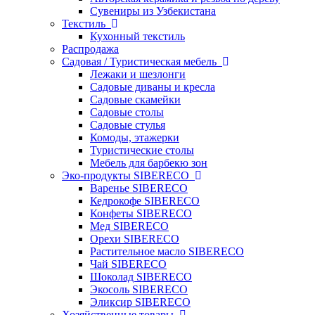
Сувениры из Узбекистана
Текстиль
Кухонный текстиль
Распродажа
Садовая / Туристическая мебель
Лежаки и шезлонги
Садовые диваны и кресла
Садовые скамейки
Садовые столы
Садовые стулья
Комоды, этажерки
Туристические столы
Мебель для барбекю зон
Эко-продукты SIBERECO
Варенье SIBERECO
Кедрокофе SIBERECO
Конфеты SIBERECO
Мед SIBERECO
Орехи SIBERECO
Растительное масло SIBERECO
Чай SIBERECO
Шоколад SIBERECO
Экосоль SIBERECO
Эликсир SIBERECO
Хозяйственные товары