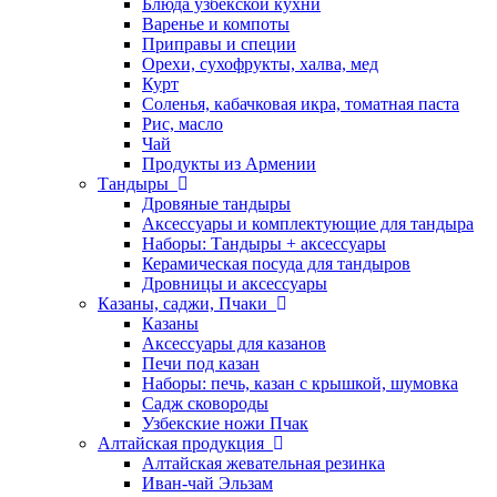
Блюда узбекской кухни
Варенье и компоты
Приправы и специи
Орехи, сухофрукты, халва, мед
Курт
Соленья, кабачковая икра, томатная паста
Рис, масло
Чай
Продукты из Армении
Тандыры
Дровяные тандыры
Аксессуары и комплектующие для тандыра
Наборы: Тандыры + аксессуары
Керамическая посуда для тандыров
Дровницы и аксессуары
Казаны, саджи, Пчаки
Казаны
Аксессуары для казанов
Печи под казан
Наборы: печь, казан с крышкой, шумовка
Садж сковороды
Узбекские ножи Пчак
Алтайская продукция
Алтайская жевательная резинка
Иван-чай Эльзам