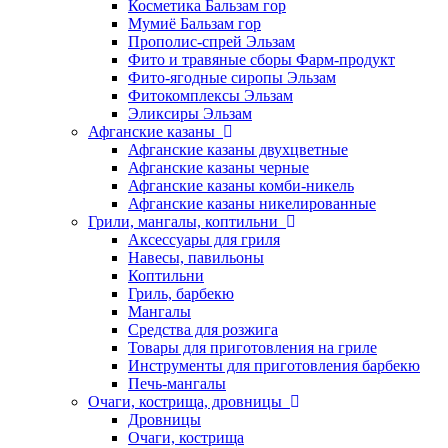
Косметика Бальзам гор
Мумиё Бальзам гор
Прополис-спрей Эльзам
Фито и травяные сборы Фарм-продукт
Фито-ягодные сиропы Эльзам
Фитокомплексы Эльзам
Эликсиры Эльзам
Афганские казаны
Афганские казаны двухцветные
Афганские казаны черные
Афганские казаны комби-никель
Афганские казаны никелированные
Грили, мангалы, коптильни
Аксессуары для гриля
Навесы, павильоны
Коптильни
Гриль, барбекю
Мангалы
Средства для розжига
Товары для приготовления на гриле
Инструменты для приготовления барбекю
Печь-мангалы
Очаги, кострища, дровницы
Дровницы
Очаги, кострища