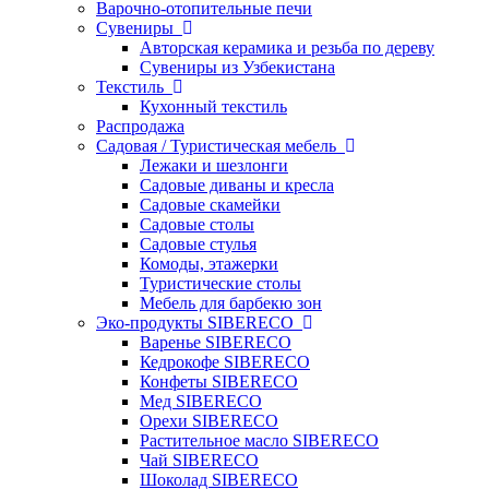
Варочно-отопительные печи
Сувениры
Авторская керамика и резьба по дереву
Сувениры из Узбекистана
Текстиль
Кухонный текстиль
Распродажа
Садовая / Туристическая мебель
Лежаки и шезлонги
Садовые диваны и кресла
Садовые скамейки
Садовые столы
Садовые стулья
Комоды, этажерки
Туристические столы
Мебель для барбекю зон
Эко-продукты SIBERECO
Варенье SIBERECO
Кедрокофе SIBERECO
Конфеты SIBERECO
Мед SIBERECO
Орехи SIBERECO
Растительное масло SIBERECO
Чай SIBERECO
Шоколад SIBERECO