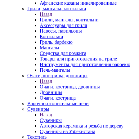
Афганские казаны никелированные
Грили, мангалы, коптильни
Назад
Грили, мангалы, коптильни
Аксессуары для гриля
Навесы, павильоны
Коптильни
Гриль, барбекю
Мангалы
Средства для розжига
Товары для приготовления на гриле
Инструменты для приготовления барбекю
Печь-мангалы
Очаги, кострища, дровницы
Назад
Очаги, кострища, дровницы
Дровницы
Очаги, кострища
Варочно-отопительные печи
Сувениры
Назад
Сувениры
Авторская керамика и резьба по дереву
Сувениры из Узбекистана
Текстиль