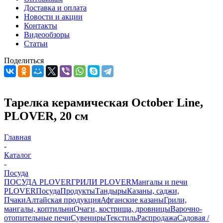
Доставка и оплата
Новости и акции
Контакты
Видеообзоры
Статьи
Поделиться
Тарелка керамическая October Line,
PLOVER, 20 см
Главная
-
Каталог
-
Посуда
ПОСУДА PLOVER
ГРИЛИ PLOVER
Мангалы и печи
PLOVER
Посуда
Продукты
Тандыры
Казаны, саджи,
Пчаки
Алтайская продукция
Афганские казаны
Грили,
мангалы, коптильни
Очаги, кострища, дровницы
Варочно-
отопительные печи
Сувениры
Текстиль
Распродажа
Садовая /