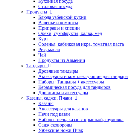
Кухонная посуда
Столовая посуда
Продукты
Блюда узбекской кухни
Варенье и компоты
Приправы и специи
Орехи, сухофрукты, халва, мед
Курт
Соленья, кабачковая икра, томатная паста
Рис, масло
Чай
Продукты из Армении
Тандыры
Дровяные тандыры
Аксессуары и комплектующие для тандыра
Наборы: Тандыры + аксессуары
Керамическая посуда для тандыров
Дровницы и аксессуары
Казаны, саджи, Пчаки
Казаны
Аксессуары для казанов
Печи под казан
Наборы: печь, казан с крышкой, шумовка
Садж сковороды
Узбекские ножи Пчак