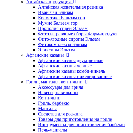
Алтайская продукция
Алтайская жевательная резинка
Иван-чай Эльзам
Косметика Бальзам гор
Мумиё Бальзам гор
Прополис-спрей Эльзам
Фито и травяные сборы Фарм-продукт
Фито-ягодные сиропы Эльзам
Фитокомплексы Эльзам
Эликсиры Эльзам
Афганские казаны
Афганские казаны двухцветные
Афганские казаны черные
Афганские казаны комби-никель
Афганские казаны никелированные
Грили, мангалы, коптильни
Аксессуары для гриля
Навесы, павильоны
Коптильни
Гриль, барбекю
Мангалы
Средства для розжига
Товары для приготовления на гриле
Инструменты для приготовления барбекю
Печь-мангалы