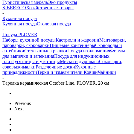
Туристическая мебель
Эко-продукты
SIBERECO
Хозяйственные товары
-
Кухонная посуда
Кухонная посуда
Столовая посуда
-
Посуда PLOVER
Наборы кухонной посуды
Кастрюли и жаровни
Мантоварки,
пароварки, скороварки
Пищевые контейнеры
Сковороды и
сотейники
Стеклянные крышки
Посуда из алюминия
Формы
для выпечки и запекания
Посуда для индукционных
плит
Гусятницы и утятницы
Миски и дуршлаги
Соковарки,
соковыжималки
Разделочные доски
Кухонные
принадлежности
Терки и измельчители
Ковши
Чайники
-
Тарелка керамическая October Line, PLOVER, 20 см
Previous
Next