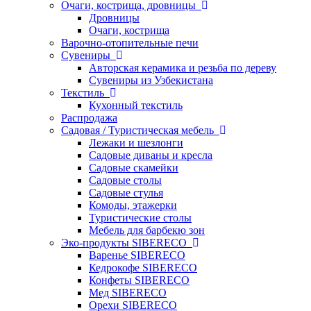
Очаги, кострища, дровницы
Дровницы
Очаги, кострища
Варочно-отопительные печи
Сувениры
Авторская керамика и резьба по дереву
Сувениры из Узбекистана
Текстиль
Кухонный текстиль
Распродажа
Садовая / Туристическая мебель
Лежаки и шезлонги
Садовые диваны и кресла
Садовые скамейки
Садовые столы
Садовые стулья
Комоды, этажерки
Туристические столы
Мебель для барбекю зон
Эко-продукты SIBERECO
Варенье SIBERECO
Кедрокофе SIBERECO
Конфеты SIBERECO
Мед SIBERECO
Орехи SIBERECO