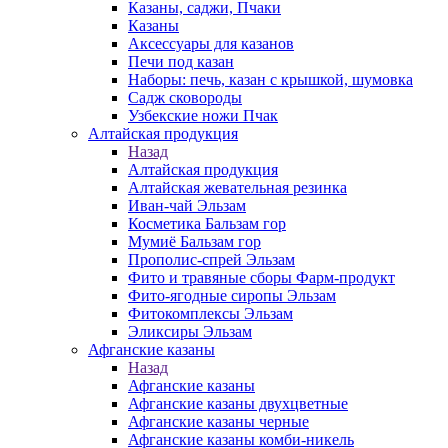
Казаны, саджи, Пчаки
Казаны
Аксессуары для казанов
Печи под казан
Наборы: печь, казан с крышкой, шумовка
Садж сковороды
Узбекские ножи Пчак
Алтайская продукция
Назад
Алтайская продукция
Алтайская жевательная резинка
Иван-чай Эльзам
Косметика Бальзам гор
Мумиё Бальзам гор
Прополис-спрей Эльзам
Фито и травяные сборы Фарм-продукт
Фито-ягодные сиропы Эльзам
Фитокомплексы Эльзам
Эликсиры Эльзам
Афганские казаны
Назад
Афганские казаны
Афганские казаны двухцветные
Афганские казаны черные
Афганские казаны комби-никель