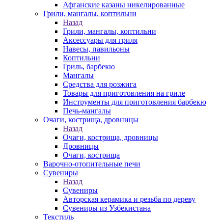
Афганские казаны никелированные
Грили, мангалы, коптильни
Назад
Грили, мангалы, коптильни
Аксессуары для гриля
Навесы, павильоны
Коптильни
Гриль, барбекю
Мангалы
Средства для розжига
Товары для приготовления на гриле
Инструменты для приготовления барбекю
Печь-мангалы
Очаги, кострища, дровницы
Назад
Очаги, кострища, дровницы
Дровницы
Очаги, кострища
Варочно-отопительные печи
Сувениры
Назад
Сувениры
Авторская керамика и резьба по дереву
Сувениры из Узбекистана
Текстиль