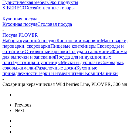
Туристическая мебель
Эко-продукты
SIBERECO
Хозяйственные товары
-
Кухонная посуда
Кухонная посуда
Столовая посуда
-
Посуда PLOVER
Наборы кухонной посуды
Кастрюли и жаровни
Мантоварки,
пароварки, скороварки
Пищевые контейнеры
Сковороды и
сотейники
Стеклянные крышки
Посуда из алюминия
Формы
для выпечки и запекания
Посуда для индукционных
плит
Гусятницы и утятницы
Миски и дуршлаги
Соковарки,
соковыжималки
Разделочные доски
Кухонные
принадлежности
Терки и измельчители
Ковши
Чайники
-
Сахарница керамическая Wild berries Line, PLOVER, 300 мл
Previous
Next