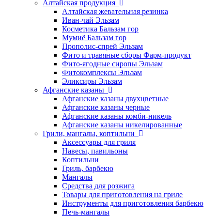
Алтайская продукция
Алтайская жевательная резинка
Иван-чай Эльзам
Косметика Бальзам гор
Мумиё Бальзам гор
Прополис-спрей Эльзам
Фито и травяные сборы Фарм-продукт
Фито-ягодные сиропы Эльзам
Фитокомплексы Эльзам
Эликсиры Эльзам
Афганские казаны
Афганские казаны двухцветные
Афганские казаны черные
Афганские казаны комби-никель
Афганские казаны никелированные
Грили, мангалы, коптильни
Аксессуары для гриля
Навесы, павильоны
Коптильни
Гриль, барбекю
Мангалы
Средства для розжига
Товары для приготовления на гриле
Инструменты для приготовления барбекю
Печь-мангалы