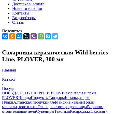
Доставка и оплата
Новости и акции
Контакты
Видеообзоры
Статьи
Поделиться
Сахарница керамическая Wild berries
Line, PLOVER, 300 мл
Главная
-
Каталог
-
Посуда
ПОСУДА PLOVER
ГРИЛИ PLOVER
Мангалы и печи
PLOVER
Посуда
Продукты
Тандыры
Казаны, саджи,
Пчаки
Алтайская продукция
Афганские казаны
Грили,
мангалы, коптильни
Очаги, кострища, дровницы
Варочно-
отопительные печи
Сувениры
Текстиль
Распродажа
Садовая /