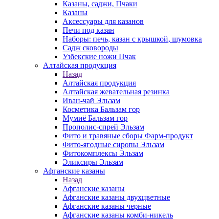
Казаны, саджи, Пчаки
Казаны
Аксессуары для казанов
Печи под казан
Наборы: печь, казан с крышкой, шумовка
Садж сковороды
Узбекские ножи Пчак
Алтайская продукция
Назад
Алтайская продукция
Алтайская жевательная резинка
Иван-чай Эльзам
Косметика Бальзам гор
Мумиё Бальзам гор
Прополис-спрей Эльзам
Фито и травяные сборы Фарм-продукт
Фито-ягодные сиропы Эльзам
Фитокомплексы Эльзам
Эликсиры Эльзам
Афганские казаны
Назад
Афганские казаны
Афганские казаны двухцветные
Афганские казаны черные
Афганские казаны комби-никель