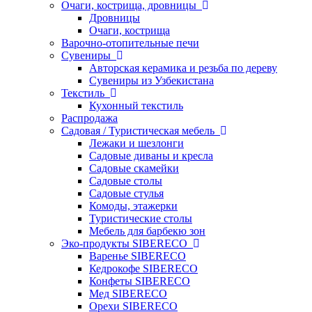
Очаги, кострища, дровницы
Дровницы
Очаги, кострища
Варочно-отопительные печи
Сувениры
Авторская керамика и резьба по дереву
Сувениры из Узбекистана
Текстиль
Кухонный текстиль
Распродажа
Садовая / Туристическая мебель
Лежаки и шезлонги
Садовые диваны и кресла
Садовые скамейки
Садовые столы
Садовые стулья
Комоды, этажерки
Туристические столы
Мебель для барбекю зон
Эко-продукты SIBERECO
Варенье SIBERECO
Кедрокофе SIBERECO
Конфеты SIBERECO
Мед SIBERECO
Орехи SIBERECO