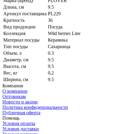
Марка (Бренд)
PLOVER
Длина, см
9.5
Артикул поставщика
PL229
Кратность
36
Вид продукции
Посуда
Коллекция
Wild berries Line
Материал посуды
Керамика
Тип посуды
Сахарница
Объем, л
0.3
Диаметр, см
9.5
Высота, см
9.5
Вес, кг
0,2
Ширина, см
9.5
Компания
О компании
Оптовикам
Новости и акции
Политика конфиденциальности
Публичная оферта
Помощь
Условия оплаты
Условия доставки