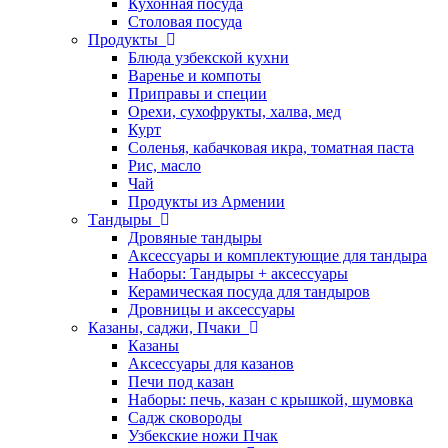
Кухонная посуда
Столовая посуда
Продукты
Блюда узбекской кухни
Варенье и компоты
Приправы и специи
Орехи, сухофрукты, халва, мед
Курт
Соленья, кабачковая икра, томатная паста
Рис, масло
Чай
Продукты из Армении
Тандыры
Дровяные тандыры
Аксессуары и комплектующие для тандыра
Наборы: Тандыры + аксессуары
Керамическая посуда для тандыров
Дровницы и аксессуары
Казаны, саджи, Пчаки
Казаны
Аксессуары для казанов
Печи под казан
Наборы: печь, казан с крышкой, шумовка
Садж сковороды
Узбекские ножи Пчак