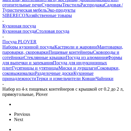
отопительные печи
Сувениры
Текстиль
Распродажа
Садовая /
Туристическая мебель
Эко-продукты
SIBERECO
Хозяйственные товары
-
Кухонная посуда
Кухонная посуда
Столовая посуда
-
Посуда PLOVER
Наборы кухонной посуды
Кастрюли и жаровни
Мантоварки,
пароварки, скороварки
Пищевые контейнеры
Сковороды и
сотейники
Стеклянные крышки
Посуда из алюминия
Формы
для выпечки и запекания
Посуда для индукционных
плит
Гусятницы и утятницы
Миски и дуршлаги
Соковарки,
соковыжималки
Разделочные доски
Кухонные
принадлежности
Терки и измельчители
Ковши
Чайники
-
Набор из 4-х пищевых контейнеров с крышкой от 0.2 до 2 л,
прямоугольные, Plover
Previous
Next