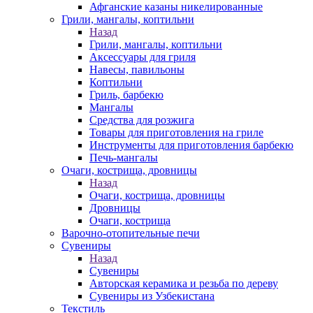
Афганские казаны никелированные
Грили, мангалы, коптильни
Назад
Грили, мангалы, коптильни
Аксессуары для гриля
Навесы, павильоны
Коптильни
Гриль, барбекю
Мангалы
Средства для розжига
Товары для приготовления на гриле
Инструменты для приготовления барбекю
Печь-мангалы
Очаги, кострища, дровницы
Назад
Очаги, кострища, дровницы
Дровницы
Очаги, кострища
Варочно-отопительные печи
Сувениры
Назад
Сувениры
Авторская керамика и резьба по дереву
Сувениры из Узбекистана
Текстиль