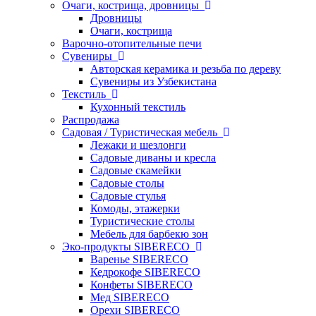
Очаги, кострища, дровницы
Дровницы
Очаги, кострища
Варочно-отопительные печи
Сувениры
Авторская керамика и резьба по дереву
Сувениры из Узбекистана
Текстиль
Кухонный текстиль
Распродажа
Садовая / Туристическая мебель
Лежаки и шезлонги
Садовые диваны и кресла
Садовые скамейки
Садовые столы
Садовые стулья
Комоды, этажерки
Туристические столы
Мебель для барбекю зон
Эко-продукты SIBERECO
Варенье SIBERECO
Кедрокофе SIBERECO
Конфеты SIBERECO
Мед SIBERECO
Орехи SIBERECO