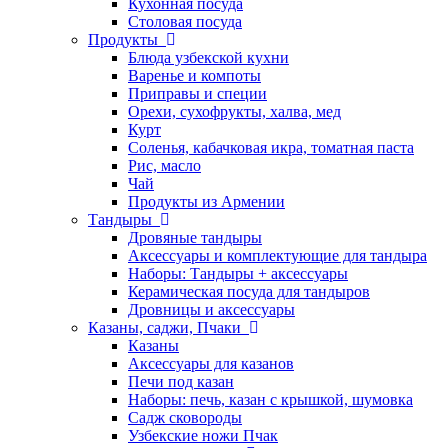
Кухонная посуда
Столовая посуда
Продукты
Блюда узбекской кухни
Варенье и компоты
Приправы и специи
Орехи, сухофрукты, халва, мед
Курт
Соленья, кабачковая икра, томатная паста
Рис, масло
Чай
Продукты из Армении
Тандыры
Дровяные тандыры
Аксессуары и комплектующие для тандыра
Наборы: Тандыры + аксессуары
Керамическая посуда для тандыров
Дровницы и аксессуары
Казаны, саджи, Пчаки
Казаны
Аксессуары для казанов
Печи под казан
Наборы: печь, казан с крышкой, шумовка
Садж сковороды
Узбекские ножи Пчак