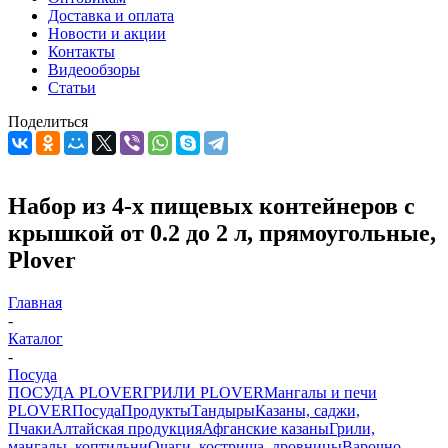
Доставка и оплата
Новости и акции
Контакты
Видеообзоры
Статьи
Поделиться
Набор из 4-х пищевых контейнеров с
крышкой от 0.2 до 2 л, прямоугольные,
Plover
Главная
-
Каталог
-
Посуда
ПОСУДА PLOVER
ГРИЛИ PLOVER
Мангалы и печи
PLOVER
Посуда
Продукты
Тандыры
Казаны, саджи,
Пчаки
Алтайская продукция
Афганские казаны
Грили,
мангалы, коптильни
Очаги, кострища, дровницы
Варочно-