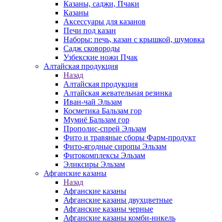
Казаны, саджи, Пчаки
Казаны
Аксессуары для казанов
Печи под казан
Наборы: печь, казан с крышкой, шумовка
Садж сковороды
Узбекские ножи Пчак
Алтайская продукция
Назад
Алтайская продукция
Алтайская жевательная резинка
Иван-чай Эльзам
Косметика Бальзам гор
Мумиё Бальзам гор
Прополис-спрей Эльзам
Фито и травяные сборы Фарм-продукт
Фито-ягодные сиропы Эльзам
Фитокомплексы Эльзам
Эликсиры Эльзам
Афганские казаны
Назад
Афганские казаны
Афганские казаны двухцветные
Афганские казаны черные
Афганские казаны комби-никель