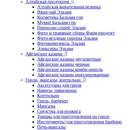
Алтайская продукция
Алтайская жевательная резинка
Иван-чай Эльзам
Косметика Бальзам гор
Мумиё Бальзам гор
Прополис-спрей Эльзам
Фито и травяные сборы Фарм-продукт
Фито-ягодные сиропы Эльзам
Фитокомплексы Эльзам
Эликсиры Эльзам
Афганские казаны
Афганские казаны двухцветные
Афганские казаны черные
Афганские казаны комби-никель
Афганские казаны никелированные
Грили, мангалы, коптильни
Аксессуары для гриля
Навесы, павильоны
Коптильни
Гриль, барбекю
Мангалы
Средства для розжига
Товары для приготовления на гриле
Инструменты для приготовления барбекю
Печь-мангалы