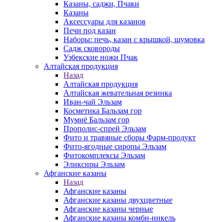
Казаны, саджи, Пчаки
Казаны
Аксессуары для казанов
Печи под казан
Наборы: печь, казан с крышкой, шумовка
Садж сковороды
Узбекские ножи Пчак
Алтайская продукция
Назад
Алтайская продукция
Алтайская жевательная резинка
Иван-чай Эльзам
Косметика Бальзам гор
Мумиё Бальзам гор
Прополис-спрей Эльзам
Фито и травяные сборы Фарм-продукт
Фито-ягодные сиропы Эльзам
Фитокомплексы Эльзам
Эликсиры Эльзам
Афганские казаны
Назад
Афганские казаны
Афганские казаны двухцветные
Афганские казаны черные
Афганские казаны комби-никель