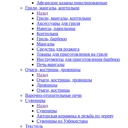
Афганские казаны никелированные
Грили, мангалы, коптильни
Назад
Грили, мангалы, коптильни
Аксессуары для гриля
Навесы, павильоны
Коптильни
Гриль, барбекю
Мангалы
Средства для розжига
Товары для приготовления на гриле
Инструменты для приготовления барбекю
Печь-мангалы
Очаги, кострища, дровницы
Назад
Очаги, кострища, дровницы
Дровницы
Очаги, кострища
Варочно-отопительные печи
Сувениры
Назад
Сувениры
Авторская керамика и резьба по дереву
Сувениры из Узбекистана
Текстиль