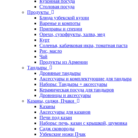
Кухонная посуда
Столовая посуда
Продукты
Блюда узбекской кухни
Варенье и компоты
Приправы и специи
Орехи, сухофрукты, халва, мед
Курт
Соленья, кабачковая икра, томатная паста
Рис, масло
Чай
Продукты из Армении
Тандыры
Дровяные тандыры
Аксессуары и комплектующие для тандыра
Наборы: Тандыры + аксессуары
Керамическая посуда для тандыров
Дровницы и аксессуары
Казаны, саджи, Пчаки
Казаны
Аксессуары для казанов
Печи под казан
Наборы: печь, казан с крышкой, шумовка
Садж сковороды
Узбекские ножи Пчак