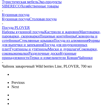
Туристическая мебель
Эко-продукты
SIBERECO
Хозяйственные товары
-
Кухонная посуда
Кухонная посуда
Столовая посуда
-
Посуда PLOVER
Наборы кухонной посуды
Кастрюли и жаровни
Мантоварки,
пароварки, скороварки
Пищевые контейнеры
Сковороды и
сотейники
Стеклянные крышки
Посуда из алюминия
Формы
для выпечки и запекания
Посуда для индукционных
плит
Гусятницы и утятницы
Миски и дуршлаги
Соковарки,
соковыжималки
Разделочные доски
Кухонные
принадлежности
Терки и измельчители
Ковши
Чайники
-
Чайник заварочный Wild berries Line, PLOVER, 700 мл
Previous
Next