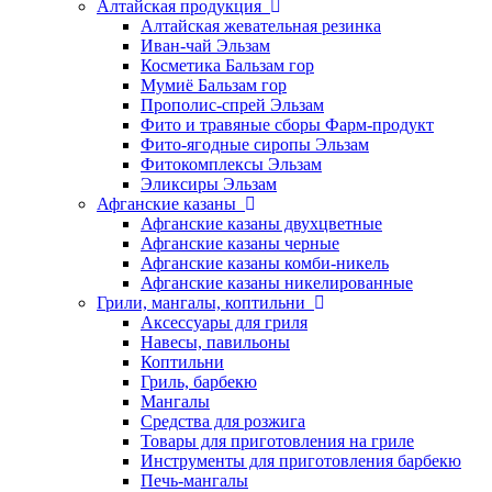
Алтайская продукция
Алтайская жевательная резинка
Иван-чай Эльзам
Косметика Бальзам гор
Мумиё Бальзам гор
Прополис-спрей Эльзам
Фито и травяные сборы Фарм-продукт
Фито-ягодные сиропы Эльзам
Фитокомплексы Эльзам
Эликсиры Эльзам
Афганские казаны
Афганские казаны двухцветные
Афганские казаны черные
Афганские казаны комби-никель
Афганские казаны никелированные
Грили, мангалы, коптильни
Аксессуары для гриля
Навесы, павильоны
Коптильни
Гриль, барбекю
Мангалы
Средства для розжига
Товары для приготовления на гриле
Инструменты для приготовления барбекю
Печь-мангалы