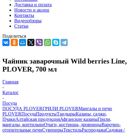
Доставка и оплата
Новости и акции
Контакты
Видеообзоры
Статьи
Поделиться
Чайник заварочный Wild berries Line,
PLOVER, 700 мл
Главная
-
Каталог
-
Посуда
ПОСУДА PLOVER
ГРИЛИ PLOVER
Мангалы и печи
PLOVER
Посуда
Продукты
Тандыры
Казаны, саджи,
Пчаки
Алтайская продукция
Афганские казаны
Грили,
мангалы, коптильни
Очаги, кострища, дровницы
Варочно-
отопительные печи
Сувениры
Текстиль
Распродажа
Садовая /