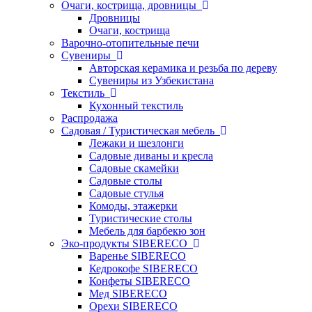
Очаги, кострища, дровницы
Дровницы
Очаги, кострища
Варочно-отопительные печи
Сувениры
Авторская керамика и резьба по дереву
Сувениры из Узбекистана
Текстиль
Кухонный текстиль
Распродажа
Садовая / Туристическая мебель
Лежаки и шезлонги
Садовые диваны и кресла
Садовые скамейки
Садовые столы
Садовые стулья
Комоды, этажерки
Туристические столы
Мебель для барбекю зон
Эко-продукты SIBERECO
Варенье SIBERECO
Кедрокофе SIBERECO
Конфеты SIBERECO
Мед SIBERECO
Орехи SIBERECO