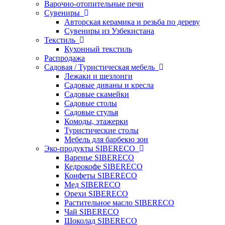
Варочно-отопительные печи
Сувениры
Авторская керамика и резьба по дереву
Сувениры из Узбекистана
Текстиль
Кухонный текстиль
Распродажа
Садовая / Туристическая мебель
Лежаки и шезлонги
Садовые диваны и кресла
Садовые скамейки
Садовые столы
Садовые стулья
Комоды, этажерки
Туристические столы
Мебель для барбекю зон
Эко-продукты SIBERECO
Варенье SIBERECO
Кедрокофе SIBERECO
Конфеты SIBERECO
Мед SIBERECO
Орехи SIBERECO
Растительное масло SIBERECO
Чай SIBERECO
Шоколад SIBERECO