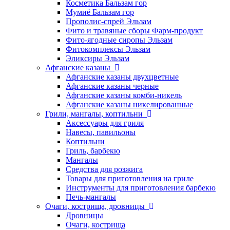
Косметика Бальзам гор
Мумиё Бальзам гор
Прополис-спрей Эльзам
Фито и травяные сборы Фарм-продукт
Фито-ягодные сиропы Эльзам
Фитокомплексы Эльзам
Эликсиры Эльзам
Афганские казаны
Афганские казаны двухцветные
Афганские казаны черные
Афганские казаны комби-никель
Афганские казаны никелированные
Грили, мангалы, коптильни
Аксессуары для гриля
Навесы, павильоны
Коптильни
Гриль, барбекю
Мангалы
Средства для розжига
Товары для приготовления на гриле
Инструменты для приготовления барбекю
Печь-мангалы
Очаги, кострища, дровницы
Дровницы
Очаги, кострища