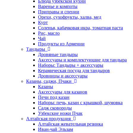
Блюда узбекской кухни
Варенье и компоты
Приправы и специи
Орехи, сухофрукты, халва, мед
Курт
Соленья, кабачковая икра, томатная паста
Рис, масло
Чай
Продукты из Армении
Тандыры
Дровяные тандыры
Аксессуары и комплектующие для тандыра
Наборы: Тандыры + аксессуары
Керамическая посуда для тандыров
Дровницы и аксессуары
Казаны, саджи, Пчаки
Казаны
Аксессуары для казанов
Печи под казан
Наборы: печь, казан с крышкой, шумовка
Садж сковороды
Узбекские ножи Пчак
Алтайская продукция
Алтайская жевательная резинка
Иван-чай Эльзам