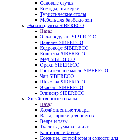
Садовые стулья
Комоды, этажерки
Туристические столы
Мебель для барбекю зон
Эко-продукты SIBERECO
Назад
Эко-продукты SIBERECO
Варенье SIBERECO
Кедрокофе SIBERECO
Конфеты SIBERECO
Мед SIBERECO
Орехи SIBERECO
Растительное масло SIBERECO
Чай SIBERECO
Шоколад SIBERECO
Экосоль SIBERECO
Эликсир SIBERECO
Хозяйственные товары
Назад
Хозяйственные товары
Вазы, горшки для цветов
Ведра и тазы
Туалеты, умывальники
Канистры и бочки
Корзины, контейнеры и емкости для