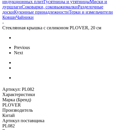
индукционных плит
Гусятницы и утятницы
Миски и
дуршлаги
Соковарки, соковыжималки
Разделочные
доски
Кухонные принадлежности
Терки и измельчители
Ковши
Чайники
-
Стеклянная крышка с силиконом PLOVER, 20 см
Previous
Next
Артикул:
PL082
Характеристики
Марка (Бренд)
PLOVER
Производитель
Китай
Артикул поставщика
PL082