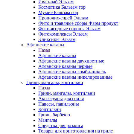
Иван-чай Эльзам
Косметика Бальзам гор
Мумиё Бальзам гор
Прополис-спрей Эльзам
Фито и травяные сборы Фарм-продукт
Фито-ягодные сиропы Эльзам
Фитокомплексы Эльзам
Эликсиры Эльзам
Афганские казаны
Назад
Афганские казаны
Афганские казаны двухцветные
Афганские казаны черные
Афганские казаны комби-никель
Афганские казаны никелированные
Грили, мангалы, коптильни
Назад
Грили, мангалы, коптильни
Аксессуары для гриля
Навесы, павильоны
Коптильни
Гриль, барбекю
Мангалы
Средства для розжига
Товары для приготовления на гриле