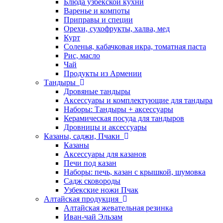
Блюда узбекской кухни
Варенье и компоты
Приправы и специи
Орехи, сухофрукты, халва, мед
Курт
Соленья, кабачковая икра, томатная паста
Рис, масло
Чай
Продукты из Армении
Тандыры
Дровяные тандыры
Аксессуары и комплектующие для тандыра
Наборы: Тандыры + аксессуары
Керамическая посуда для тандыров
Дровницы и аксессуары
Казаны, саджи, Пчаки
Казаны
Аксессуары для казанов
Печи под казан
Наборы: печь, казан с крышкой, шумовка
Садж сковороды
Узбекские ножи Пчак
Алтайская продукция
Алтайская жевательная резинка
Иван-чай Эльзам