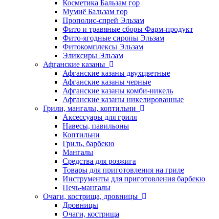
Косметика Бальзам гор
Мумиё Бальзам гор
Прополис-спрей Эльзам
Фито и травяные сборы Фарм-продукт
Фито-ягодные сиропы Эльзам
Фитокомплексы Эльзам
Эликсиры Эльзам
Афганские казаны
Афганские казаны двухцветные
Афганские казаны черные
Афганские казаны комби-никель
Афганские казаны никелированные
Грили, мангалы, коптильни
Аксессуары для гриля
Навесы, павильоны
Коптильни
Гриль, барбекю
Мангалы
Средства для розжига
Товары для приготовления на гриле
Инструменты для приготовления барбекю
Печь-мангалы
Очаги, кострища, дровницы
Дровницы
Очаги, кострища