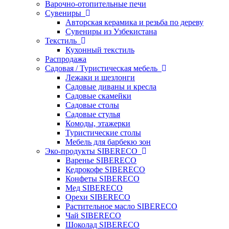
Варочно-отопительные печи
Сувениры
Авторская керамика и резьба по дереву
Сувениры из Узбекистана
Текстиль
Кухонный текстиль
Распродажа
Садовая / Туристическая мебель
Лежаки и шезлонги
Садовые диваны и кресла
Садовые скамейки
Садовые столы
Садовые стулья
Комоды, этажерки
Туристические столы
Мебель для барбекю зон
Эко-продукты SIBERECO
Варенье SIBERECO
Кедрокофе SIBERECO
Конфеты SIBERECO
Мед SIBERECO
Орехи SIBERECO
Растительное масло SIBERECO
Чай SIBERECO
Шоколад SIBERECO