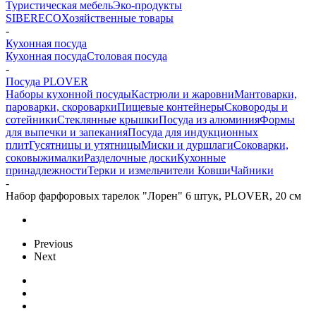
Туристическая мебель
Эко-продукты
SIBERECO
Хозяйственные товары
-
Кухонная посуда
Кухонная посуда
Столовая посуда
-
Посуда PLOVER
Наборы кухонной посуды
Кастрюли и жаровни
Мантоварки,
пароварки, скороварки
Пищевые контейнеры
Сковороды и
сотейники
Стеклянные крышки
Посуда из алюминия
Формы
для выпечки и запекания
Посуда для индукционных
плит
Гусятницы и утятницы
Миски и дуршлаги
Соковарки,
соковыжималки
Разделочные доски
Кухонные
принадлежности
Терки и измельчители
Ковши
Чайники
-
Набор фарфоровых тарелок "Лорен" 6 штук, PLOVER, 20 см
Previous
Next