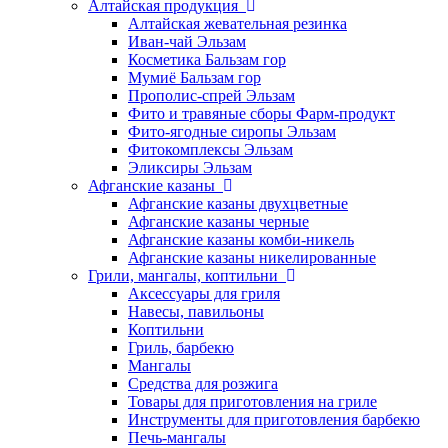
Алтайская продукция
Алтайская жевательная резинка
Иван-чай Эльзам
Косметика Бальзам гор
Мумиё Бальзам гор
Прополис-спрей Эльзам
Фито и травяные сборы Фарм-продукт
Фито-ягодные сиропы Эльзам
Фитокомплексы Эльзам
Эликсиры Эльзам
Афганские казаны
Афганские казаны двухцветные
Афганские казаны черные
Афганские казаны комби-никель
Афганские казаны никелированные
Грили, мангалы, коптильни
Аксессуары для гриля
Навесы, павильоны
Коптильни
Гриль, барбекю
Мангалы
Средства для розжига
Товары для приготовления на гриле
Инструменты для приготовления барбекю
Печь-мангалы