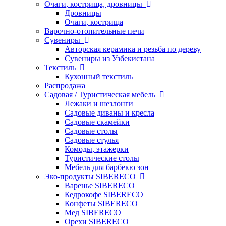
Очаги, кострища, дровницы
Дровницы
Очаги, кострища
Варочно-отопительные печи
Сувениры
Авторская керамика и резьба по дереву
Сувениры из Узбекистана
Текстиль
Кухонный текстиль
Распродажа
Садовая / Туристическая мебель
Лежаки и шезлонги
Садовые диваны и кресла
Садовые скамейки
Садовые столы
Садовые стулья
Комоды, этажерки
Туристические столы
Мебель для барбекю зон
Эко-продукты SIBERECO
Варенье SIBERECO
Кедрокофе SIBERECO
Конфеты SIBERECO
Мед SIBERECO
Орехи SIBERECO