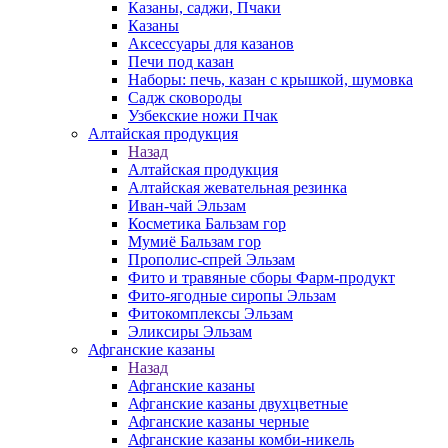
Казаны, саджи, Пчаки
Казаны
Аксессуары для казанов
Печи под казан
Наборы: печь, казан с крышкой, шумовка
Садж сковороды
Узбекские ножи Пчак
Алтайская продукция
Назад
Алтайская продукция
Алтайская жевательная резинка
Иван-чай Эльзам
Косметика Бальзам гор
Мумиё Бальзам гор
Прополис-спрей Эльзам
Фито и травяные сборы Фарм-продукт
Фито-ягодные сиропы Эльзам
Фитокомплексы Эльзам
Эликсиры Эльзам
Афганские казаны
Назад
Афганские казаны
Афганские казаны двухцветные
Афганские казаны черные
Афганские казаны комби-никель