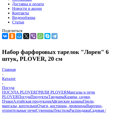
Доставка и оплата
Новости и акции
Контакты
Видеообзоры
Статьи
Поделиться
Набор фарфоровых тарелок "Лорен" 6
штук, PLOVER, 20 см
Главная
-
Каталог
-
Посуда
ПОСУДА PLOVER
ГРИЛИ PLOVER
Мангалы и печи
PLOVER
Посуда
Продукты
Тандыры
Казаны, саджи,
Пчаки
Алтайская продукция
Афганские казаны
Грили,
мангалы, коптильни
Очаги, кострища, дровницы
Варочно-
отопительные печи
Сувениры
Текстиль
Распродажа
Садовая /