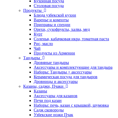
Кухонная посуда
Столовая посуда
Продукты
Блюда узбекской кухни
Варенье и компоты
Приправы и специи
Орехи, сухофрукты, халва, мед
Курт
Соленья, кабачковая икра, томатная паста
Рис, масло
Чай
Продукты из Армении
Тандыры
Дровяные тандыры
Аксессуары и комплектующие для тандыра
Наборы: Тандыры + аксессуары
Керамическая посуда для тандыров
Дровницы и аксессуары
Казаны, саджи, Пчаки
Казаны
Аксессуары для казанов
Печи под казан
Наборы: печь, казан с крышкой, шумовка
Садж сковороды
Узбекские ножи Пчак