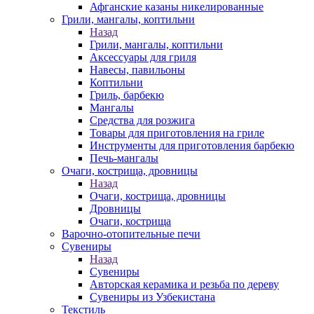
Афганские казаны никелированные
Грили, мангалы, коптильни
Назад
Грили, мангалы, коптильни
Аксессуары для гриля
Навесы, павильоны
Коптильни
Гриль, барбекю
Мангалы
Средства для розжига
Товары для приготовления на гриле
Инструменты для приготовления барбекю
Печь-мангалы
Очаги, кострища, дровницы
Назад
Очаги, кострища, дровницы
Дровницы
Очаги, кострища
Варочно-отопительные печи
Сувениры
Назад
Сувениры
Авторская керамика и резьба по дереву
Сувениры из Узбекистана
Текстиль