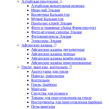
Алтайская продукция
Алтайская жевательная резинка
Иван-чай Эльзам
Косметика Бальзам гор
Мумиё Бальзам гор
Прополис-спрей Эльзам
Фито и травяные сборы Фарм-продукт
Фито-ягодные сиропы Эльзам
Фитокомплексы Эльзам
Эликсиры Эльзам
Афганские казаны
Афганские казаны двухцветные
Афганские казаны черные
Афганские казаны комби-никель
Афганские казаны никелированные
Грили, мангалы, коптильни
Аксессуары для гриля
Навесы, павильоны
Коптильни
Гриль, барбекю
Мангалы
Средства для розжига
Товары для приготовления на гриле
Инструменты для приготовления барбекю
Печь-мангалы