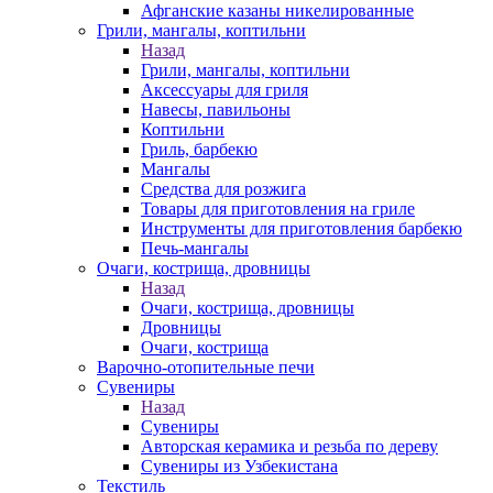
Афганские казаны никелированные
Грили, мангалы, коптильни
Назад
Грили, мангалы, коптильни
Аксессуары для гриля
Навесы, павильоны
Коптильни
Гриль, барбекю
Мангалы
Средства для розжига
Товары для приготовления на гриле
Инструменты для приготовления барбекю
Печь-мангалы
Очаги, кострища, дровницы
Назад
Очаги, кострища, дровницы
Дровницы
Очаги, кострища
Варочно-отопительные печи
Сувениры
Назад
Сувениры
Авторская керамика и резьба по дереву
Сувениры из Узбекистана
Текстиль