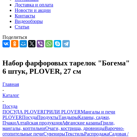
Доставка и оплата
Новости и акции
Контакты
Видеообзоры
Статьи
Поделиться
Набор фарфоровых тарелок "Богема"
6 штук, PLOVER, 27 см
Главная
-
Каталог
-
Посуда
ПОСУДА PLOVER
ГРИЛИ PLOVER
Мангалы и печи
PLOVER
Посуда
Продукты
Тандыры
Казаны, саджи,
Пчаки
Алтайская продукция
Афганские казаны
Грили,
мангалы, коптильни
Очаги, кострища, дровницы
Варочно-
отопительные печи
Сувениры
Текстиль
Распродажа
Садовая /