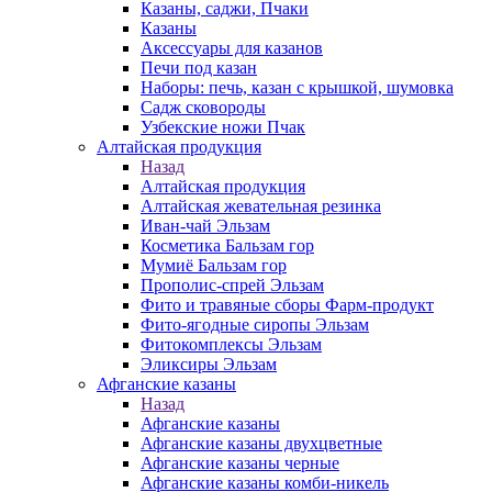
Казаны, саджи, Пчаки
Казаны
Аксессуары для казанов
Печи под казан
Наборы: печь, казан с крышкой, шумовка
Садж сковороды
Узбекские ножи Пчак
Алтайская продукция
Назад
Алтайская продукция
Алтайская жевательная резинка
Иван-чай Эльзам
Косметика Бальзам гор
Мумиё Бальзам гор
Прополис-спрей Эльзам
Фито и травяные сборы Фарм-продукт
Фито-ягодные сиропы Эльзам
Фитокомплексы Эльзам
Эликсиры Эльзам
Афганские казаны
Назад
Афганские казаны
Афганские казаны двухцветные
Афганские казаны черные
Афганские казаны комби-никель