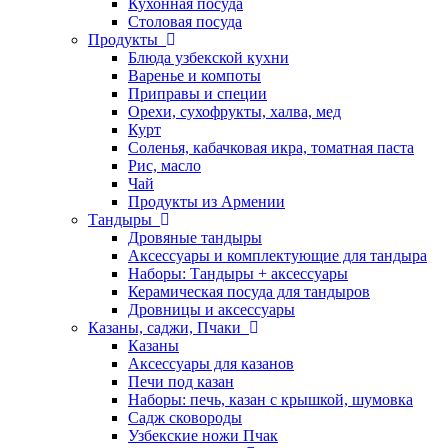
Кухонная посуда
Столовая посуда
Продукты
Блюда узбекской кухни
Варенье и компоты
Приправы и специи
Орехи, сухофрукты, халва, мед
Курт
Соленья, кабачковая икра, томатная паста
Рис, масло
Чай
Продукты из Армении
Тандыры
Дровяные тандыры
Аксессуары и комплектующие для тандыра
Наборы: Тандыры + аксессуары
Керамическая посуда для тандыров
Дровницы и аксессуары
Казаны, саджи, Пчаки
Казаны
Аксессуары для казанов
Печи под казан
Наборы: печь, казан с крышкой, шумовка
Садж сковороды
Узбекские ножи Пчак