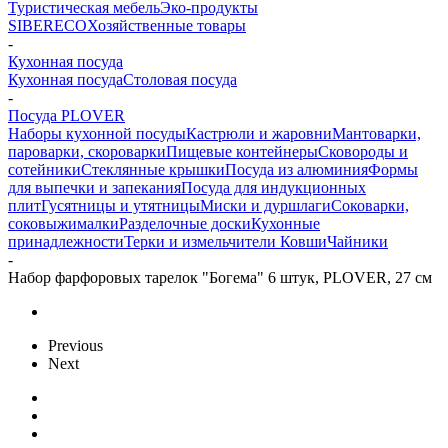
Туристическая мебель
Эко-продукты
SIBERECO
Хозяйственные товары
-
Кухонная посуда
Кухонная посуда
Столовая посуда
-
Посуда PLOVER
Наборы кухонной посуды
Кастрюли и жаровни
Мантоварки,
пароварки, скороварки
Пищевые контейнеры
Сковороды и
сотейники
Стеклянные крышки
Посуда из алюминия
Формы
для выпечки и запекания
Посуда для индукционных
плит
Гусятницы и утятницы
Миски и дуршлаги
Соковарки,
соковыжималки
Разделочные доски
Кухонные
принадлежности
Терки и измельчители
Ковши
Чайники
-
Набор фарфоровых тарелок "Богема" 6 штук, PLOVER, 27 см
Previous
Next