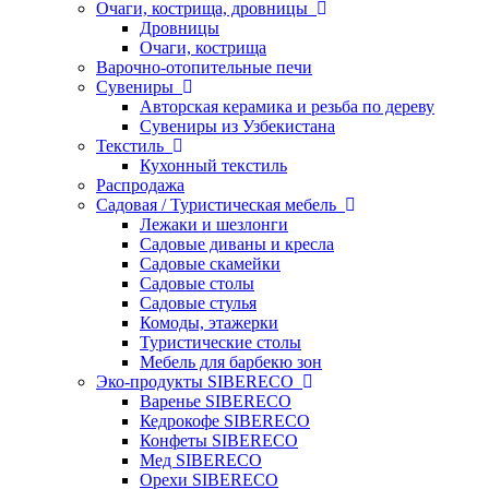
Очаги, кострища, дровницы
Дровницы
Очаги, кострища
Варочно-отопительные печи
Сувениры
Авторская керамика и резьба по дереву
Сувениры из Узбекистана
Текстиль
Кухонный текстиль
Распродажа
Садовая / Туристическая мебель
Лежаки и шезлонги
Садовые диваны и кресла
Садовые скамейки
Садовые столы
Садовые стулья
Комоды, этажерки
Туристические столы
Мебель для барбекю зон
Эко-продукты SIBERECO
Варенье SIBERECO
Кедрокофе SIBERECO
Конфеты SIBERECO
Мед SIBERECO
Орехи SIBERECO