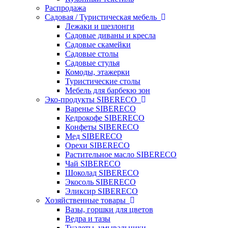
Распродажа
Садовая / Туристическая мебель
Лежаки и шезлонги
Садовые диваны и кресла
Садовые скамейки
Садовые столы
Садовые стулья
Комоды, этажерки
Туристические столы
Мебель для барбекю зон
Эко-продукты SIBERECO
Варенье SIBERECO
Кедрокофе SIBERECO
Конфеты SIBERECO
Мед SIBERECO
Орехи SIBERECO
Растительное масло SIBERECO
Чай SIBERECO
Шоколад SIBERECO
Экосоль SIBERECO
Эликсир SIBERECO
Хозяйственные товары
Вазы, горшки для цветов
Ведра и тазы
Туалеты, умывальники