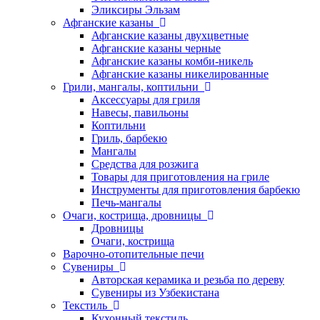
Эликсиры Эльзам
Афганские казаны
Афганские казаны двухцветные
Афганские казаны черные
Афганские казаны комби-никель
Афганские казаны никелированные
Грили, мангалы, коптильни
Аксессуары для гриля
Навесы, павильоны
Коптильни
Гриль, барбекю
Мангалы
Средства для розжига
Товары для приготовления на гриле
Инструменты для приготовления барбекю
Печь-мангалы
Очаги, кострища, дровницы
Дровницы
Очаги, кострища
Варочно-отопительные печи
Сувениры
Авторская керамика и резьба по дереву
Сувениры из Узбекистана
Текстиль
Кухонный текстиль