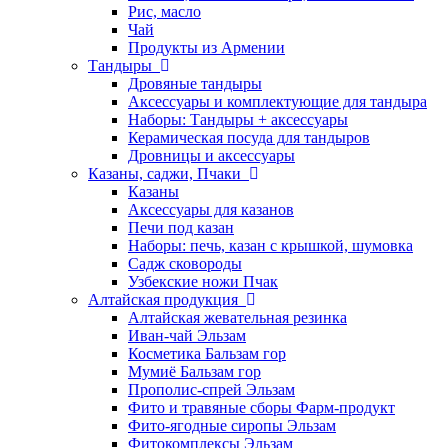
Рис, масло
Чай
Продукты из Армении
Тандыры
Дровяные тандыры
Аксессуары и комплектующие для тандыра
Наборы: Тандыры + аксессуары
Керамическая посуда для тандыров
Дровницы и аксессуары
Казаны, саджи, Пчаки
Казаны
Аксессуары для казанов
Печи под казан
Наборы: печь, казан с крышкой, шумовка
Садж сковороды
Узбекские ножи Пчак
Алтайская продукция
Алтайская жевательная резинка
Иван-чай Эльзам
Косметика Бальзам гор
Мумиё Бальзам гор
Прополис-спрей Эльзам
Фито и травяные сборы Фарм-продукт
Фито-ягодные сиропы Эльзам
Фитокомплексы Эльзам