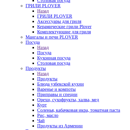
Столовая посуда
ГРИЛИ PLOVER
Назад
ГРИЛИ PLOVER
Аксессуары для гриля
Керамические грили Plover
Комплектующие для гриля
Мангалы и печи PLOVER
Посуда
Назад
Посуда
Кухонная посуда
Столовая посуда
Продукты
Назад
Продукты
Блюда узбекской кухни
Варенье и компоты
Приправы и специи
Орехи, сухофрукты, халва, мед
Курт
Соленья, кабачковая икра, томатная паста
Рис, масло
Чай
Продукты из Армении