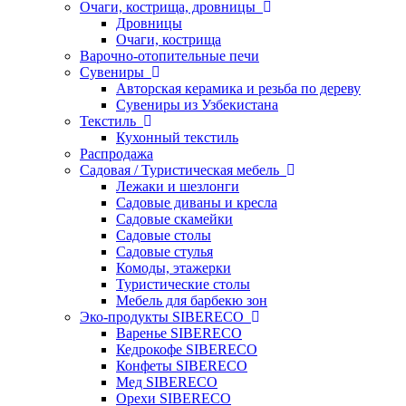
Очаги, кострища, дровницы
Дровницы
Очаги, кострища
Варочно-отопительные печи
Сувениры
Авторская керамика и резьба по дереву
Сувениры из Узбекистана
Текстиль
Кухонный текстиль
Распродажа
Садовая / Туристическая мебель
Лежаки и шезлонги
Садовые диваны и кресла
Садовые скамейки
Садовые столы
Садовые стулья
Комоды, этажерки
Туристические столы
Мебель для барбекю зон
Эко-продукты SIBERECO
Варенье SIBERECO
Кедрокофе SIBERECO
Конфеты SIBERECO
Мед SIBERECO
Орехи SIBERECO