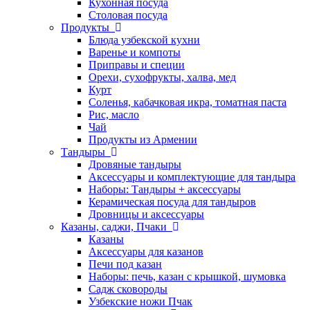
Кухонная посуда
Столовая посуда
Продукты
Блюда узбекской кухни
Варенье и компоты
Приправы и специи
Орехи, сухофрукты, халва, мед
Курт
Соленья, кабачковая икра, томатная паста
Рис, масло
Чай
Продукты из Армении
Тандыры
Дровяные тандыры
Аксессуары и комплектующие для тандыра
Наборы: Тандыры + аксессуары
Керамическая посуда для тандыров
Дровницы и аксессуары
Казаны, саджи, Пчаки
Казаны
Аксессуары для казанов
Печи под казан
Наборы: печь, казан с крышкой, шумовка
Садж сковороды
Узбекские ножи Пчак