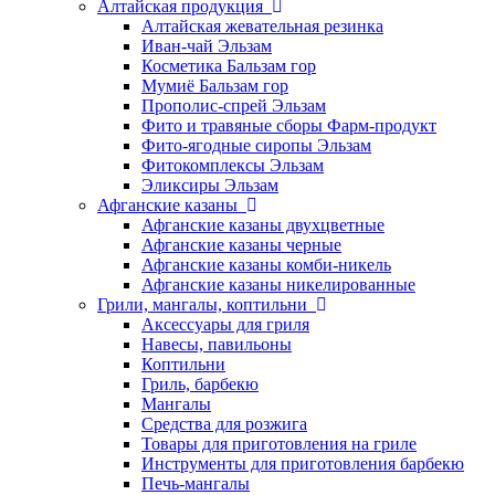
Алтайская продукция
Алтайская жевательная резинка
Иван-чай Эльзам
Косметика Бальзам гор
Мумиё Бальзам гор
Прополис-спрей Эльзам
Фито и травяные сборы Фарм-продукт
Фито-ягодные сиропы Эльзам
Фитокомплексы Эльзам
Эликсиры Эльзам
Афганские казаны
Афганские казаны двухцветные
Афганские казаны черные
Афганские казаны комби-никель
Афганские казаны никелированные
Грили, мангалы, коптильни
Аксессуары для гриля
Навесы, павильоны
Коптильни
Гриль, барбекю
Мангалы
Средства для розжига
Товары для приготовления на гриле
Инструменты для приготовления барбекю
Печь-мангалы