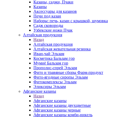
Казаны, саджи, Пчаки
Казаны
Аксессуары для казанов
Печи под казан
Наборы: печь, казан с крышкой, шумовка
Садж сковороды
Узбекские ножи Пчак
Алтайская продукция
Назад
Алтайская продукция
Алтайская жевательная резинка
Иван-чай Эльзам
Косметика Бальзам гор
Мумиё Бальзам гор
Прополис-спрей Эльзам
Фито и травяные сборы Фарм-продукт
Фито-ягодные сиропы Эльзам
Фитокомплексы Эльзам
Эликсиры Эльзам
Афганские казаны
Назад
Афганские казаны
Афганские казаны двухцветные
Афганские казаны черные
Афганские казаны комби-никель