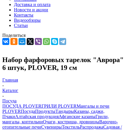
Доставка и оплата
Новости и акции
Контакты
Видеообзоры
Статьи
Поделиться
Набор фарфоровых тарелок "Аврора"
6 штук, PLOVER, 19 см
Главная
-
Каталог
-
Посуда
ПОСУДА PLOVER
ГРИЛИ PLOVER
Мангалы и печи
PLOVER
Посуда
Продукты
Тандыры
Казаны, саджи,
Пчаки
Алтайская продукция
Афганские казаны
Грили,
мангалы, коптильни
Очаги, кострища, дровницы
Варочно-
отопительные печи
Сувениры
Текстиль
Распродажа
Садовая /