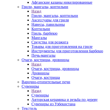
Афганские казаны никелированные
Грили, мангалы, коптильни
Назад
Грили, мангалы, коптильни
Аксессуары для гриля
Навесы, павильоны
Коптильни
Гриль, барбекю
Мангалы
Средства для розжига
Товары для приготовления на гриле
Инструменты для приготовления барбекю
Печь-мангалы
Очаги, кострища, дровницы
Назад
Очаги, кострища, дровницы
Дровницы
Очаги, кострища
Варочно-отопительные печи
Сувениры
Назад
Сувениры
Авторская керамика и резьба по дереву
Сувениры из Узбекистана
Текстиль