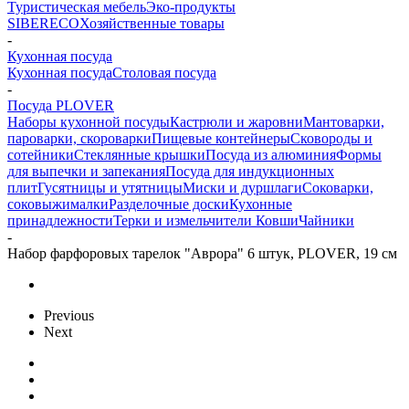
Туристическая мебель
Эко-продукты
SIBERECO
Хозяйственные товары
-
Кухонная посуда
Кухонная посуда
Столовая посуда
-
Посуда PLOVER
Наборы кухонной посуды
Кастрюли и жаровни
Мантоварки,
пароварки, скороварки
Пищевые контейнеры
Сковороды и
сотейники
Стеклянные крышки
Посуда из алюминия
Формы
для выпечки и запекания
Посуда для индукционных
плит
Гусятницы и утятницы
Миски и дуршлаги
Соковарки,
соковыжималки
Разделочные доски
Кухонные
принадлежности
Терки и измельчители
Ковши
Чайники
-
Набор фарфоровых тарелок "Аврора" 6 штук, PLOVER, 19 см
Previous
Next