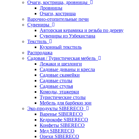
Очаги, кострища, дровницы
Дровницы
Очаги, кострища
Варочно-отопительные печи
Сувениры
Авторская керамика и резьба по дереву
Сувениры из Узбекистана
Текстиль
Кухонный текстиль
Распродажа
Садовая / Туристическая мебель
Лежаки и шезлонги
Садовые диваны и кресла
Садовые скамейки
Садовые столы
Садовые стулья
Комоды, этажерки
Туристические столы
Мебель для барбекю зон
Эко-продукты SIBERECO
Варенье SIBERECO
Кедрокофе SIBERECO
Конфеты SIBERECO
Мед SIBERECO
Орехи SIBERECO