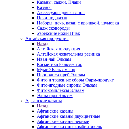
Казаны, саджи, Пчаки
Казаны
Аксессуары для казанов
Печи под казан
Наборы: печь, казан с крышкой, шумовка
Садж сковороды
Узбекские ножи Пчак
Алтайская продукция
Назад
Алтайская продукция
Алтайская жевательная резинка
Иван-чай Эльзам
Косметика Бальзам гор
Мумиё Бальзам гор
Прополис-спрей Эльзам
Фито и травяные сборы Фарм-продукт
Фито-ягодные сиропы Эльзам
Фитокомплексы Эльзам
Эликсиры Эльзам
Афганские казаны
Назад
Афганские казаны
Афганские казаны двухцветные
Афганские казаны черные
Афганские казаны комби-никель