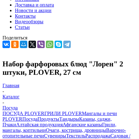
Доставка и оплата
Новости и акции
Контакты
Видеообзоры
Статьи
Поделиться
Набор фарфоровых блюд "Лорен" 2
штуки, PLOVER, 27 см
Главная
-
Каталог
-
Посуда
ПОСУДА PLOVER
ГРИЛИ PLOVER
Мангалы и печи
PLOVER
Посуда
Продукты
Тандыры
Казаны, саджи,
Пчаки
Алтайская продукция
Афганские казаны
Грили,
мангалы, коптильни
Очаги, кострища, дровницы
Варочно-
отопительные печи
Сувениры
Текстиль
Распродажа
Садовая /