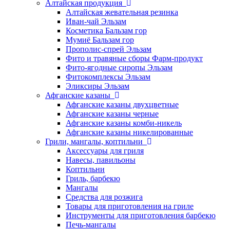
Алтайская продукция
Алтайская жевательная резинка
Иван-чай Эльзам
Косметика Бальзам гор
Мумиё Бальзам гор
Прополис-спрей Эльзам
Фито и травяные сборы Фарм-продукт
Фито-ягодные сиропы Эльзам
Фитокомплексы Эльзам
Эликсиры Эльзам
Афганские казаны
Афганские казаны двухцветные
Афганские казаны черные
Афганские казаны комби-никель
Афганские казаны никелированные
Грили, мангалы, коптильни
Аксессуары для гриля
Навесы, павильоны
Коптильни
Гриль, барбекю
Мангалы
Средства для розжига
Товары для приготовления на гриле
Инструменты для приготовления барбекю
Печь-мангалы