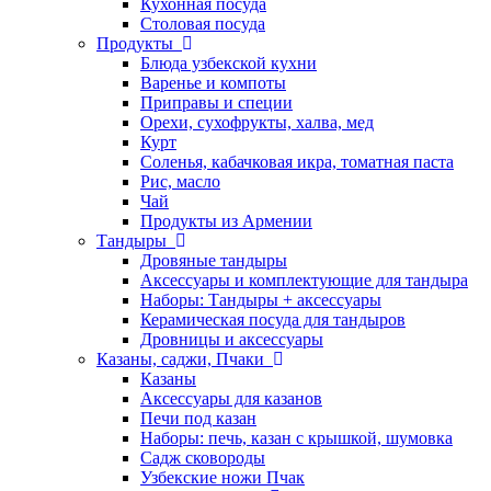
Кухонная посуда
Столовая посуда
Продукты
Блюда узбекской кухни
Варенье и компоты
Приправы и специи
Орехи, сухофрукты, халва, мед
Курт
Соленья, кабачковая икра, томатная паста
Рис, масло
Чай
Продукты из Армении
Тандыры
Дровяные тандыры
Аксессуары и комплектующие для тандыра
Наборы: Тандыры + аксессуары
Керамическая посуда для тандыров
Дровницы и аксессуары
Казаны, саджи, Пчаки
Казаны
Аксессуары для казанов
Печи под казан
Наборы: печь, казан с крышкой, шумовка
Садж сковороды
Узбекские ножи Пчак