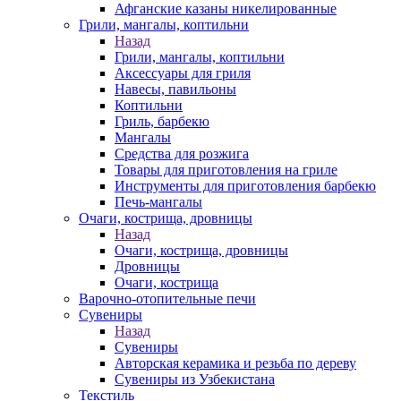
Афганские казаны никелированные
Грили, мангалы, коптильни
Назад
Грили, мангалы, коптильни
Аксессуары для гриля
Навесы, павильоны
Коптильни
Гриль, барбекю
Мангалы
Средства для розжига
Товары для приготовления на гриле
Инструменты для приготовления барбекю
Печь-мангалы
Очаги, кострища, дровницы
Назад
Очаги, кострища, дровницы
Дровницы
Очаги, кострища
Варочно-отопительные печи
Сувениры
Назад
Сувениры
Авторская керамика и резьба по дереву
Сувениры из Узбекистана
Текстиль