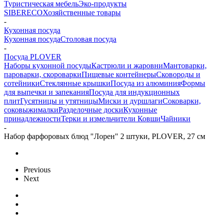
Туристическая мебель
Эко-продукты
SIBERECO
Хозяйственные товары
-
Кухонная посуда
Кухонная посуда
Столовая посуда
-
Посуда PLOVER
Наборы кухонной посуды
Кастрюли и жаровни
Мантоварки,
пароварки, скороварки
Пищевые контейнеры
Сковороды и
сотейники
Стеклянные крышки
Посуда из алюминия
Формы
для выпечки и запекания
Посуда для индукционных
плит
Гусятницы и утятницы
Миски и дуршлаги
Соковарки,
соковыжималки
Разделочные доски
Кухонные
принадлежности
Терки и измельчители
Ковши
Чайники
-
Набор фарфоровых блюд "Лорен" 2 штуки, PLOVER, 27 см
Previous
Next