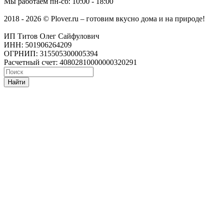
Мы работаем
пн-сб: 10:00 - 18:00
2018 - 2026 © Plover.ru – готовим вкусно дома и на природе!
ИП Титов Олег Сайфулович
ИНН: 501906264209
ОГРНИП: 315505300005394
Расчетный счет: 40802810000000320291
Найти