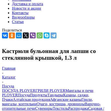
Доставка и оплата
Новости и акции
Контакты
Видеообзоры
Статьи
Поделиться
Кастрюля бульонная для лапши со
стеклянной крышкой, 1.3 л
Главная
-
Каталог
-
Посуда
ПОСУДА PLOVER
ГРИЛИ PLOVER
Мангалы и печи
PLOVER
Посуда
Продукты
Тандыры
Казаны, саджи,
Пчаки
Алтайская продукция
Афганские казаны
Грили,
мангалы, коптильни
Очаги, кострища, дровницы
Варочно-
отопительные печи
Сувениры
Текстиль
Распродажа
Садовая /