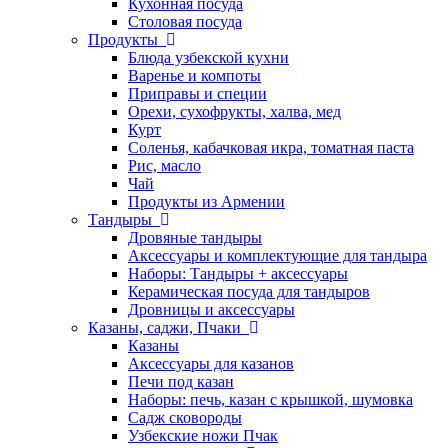
Кухонная посуда
Столовая посуда
Продукты
Блюда узбекской кухни
Варенье и компоты
Приправы и специи
Орехи, сухофрукты, халва, мед
Курт
Соленья, кабачковая икра, томатная паста
Рис, масло
Чай
Продукты из Армении
Тандыры
Дровяные тандыры
Аксессуары и комплектующие для тандыра
Наборы: Тандыры + аксессуары
Керамическая посуда для тандыров
Дровницы и аксессуары
Казаны, саджи, Пчаки
Казаны
Аксессуары для казанов
Печи под казан
Наборы: печь, казан с крышкой, шумовка
Садж сковороды
Узбекские ножи Пчак