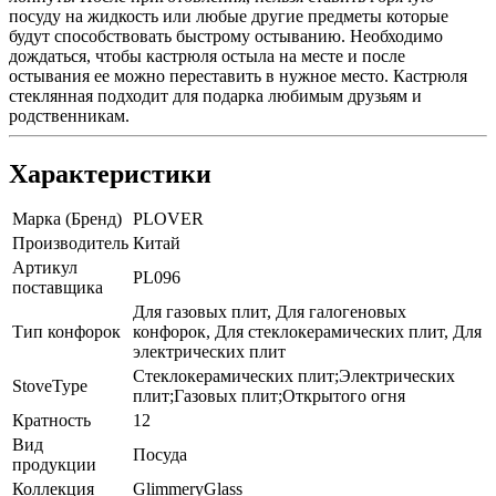
посуду на жидкость или любые другие предметы которые
будут способствовать быстрому остыванию. Необходимо
дождаться, чтобы кастрюля остыла на месте и после
остывания ее можно переставить в нужное место. Кастрюля
стеклянная подходит для подарка любимым друзьям и
родственникам.
Характеристики
Марка (Бренд)
PLOVER
Производитель
Китай
Артикул
PL096
поставщика
Для газовых плит, Для галогеновых
Тип конфорок
конфорок, Для стеклокерамических плит, Для
электрических плит
Стеклокерамических плит;Электрических
StoveType
плит;Газовых плит;Открытого огня
Кратность
12
Вид
Посуда
продукции
Коллекция
GlimmeryGlass