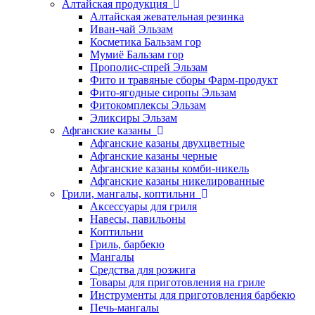
Алтайская продукция
Алтайская жевательная резинка
Иван-чай Эльзам
Косметика Бальзам гор
Мумиё Бальзам гор
Прополис-спрей Эльзам
Фито и травяные сборы Фарм-продукт
Фито-ягодные сиропы Эльзам
Фитокомплексы Эльзам
Эликсиры Эльзам
Афганские казаны
Афганские казаны двухцветные
Афганские казаны черные
Афганские казаны комби-никель
Афганские казаны никелированные
Грили, мангалы, коптильни
Аксессуары для гриля
Навесы, павильоны
Коптильни
Гриль, барбекю
Мангалы
Средства для розжига
Товары для приготовления на гриле
Инструменты для приготовления барбекю
Печь-мангалы