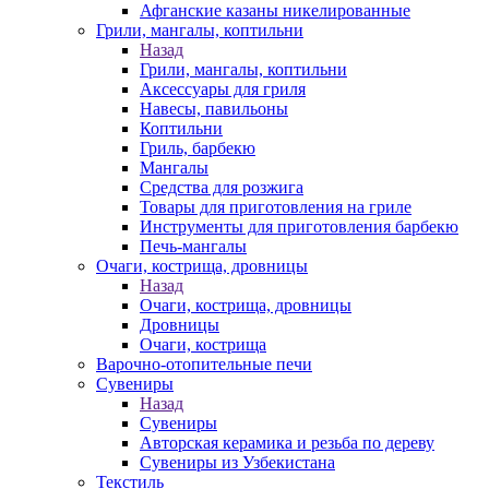
Афганские казаны никелированные
Грили, мангалы, коптильни
Назад
Грили, мангалы, коптильни
Аксессуары для гриля
Навесы, павильоны
Коптильни
Гриль, барбекю
Мангалы
Средства для розжига
Товары для приготовления на гриле
Инструменты для приготовления барбекю
Печь-мангалы
Очаги, кострища, дровницы
Назад
Очаги, кострища, дровницы
Дровницы
Очаги, кострища
Варочно-отопительные печи
Сувениры
Назад
Сувениры
Авторская керамика и резьба по дереву
Сувениры из Узбекистана
Текстиль