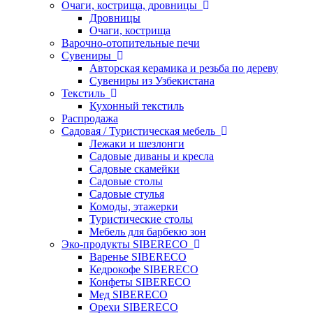
Очаги, кострища, дровницы
Дровницы
Очаги, кострища
Варочно-отопительные печи
Сувениры
Авторская керамика и резьба по дереву
Сувениры из Узбекистана
Текстиль
Кухонный текстиль
Распродажа
Садовая / Туристическая мебель
Лежаки и шезлонги
Садовые диваны и кресла
Садовые скамейки
Садовые столы
Садовые стулья
Комоды, этажерки
Туристические столы
Мебель для барбекю зон
Эко-продукты SIBERECO
Варенье SIBERECO
Кедрокофе SIBERECO
Конфеты SIBERECO
Мед SIBERECO
Орехи SIBERECO