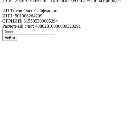
2018 - 2026 © Plover.ru – готовим вкусно дома и на природе!
ИП Титов Олег Сайфулович
ИНН: 501906264209
ОГРНИП: 315505300005394
Расчетный счет: 40802810000000320291
Найти