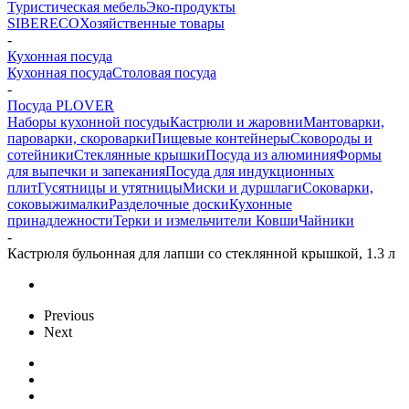
Туристическая мебель
Эко-продукты
SIBERECO
Хозяйственные товары
-
Кухонная посуда
Кухонная посуда
Столовая посуда
-
Посуда PLOVER
Наборы кухонной посуды
Кастрюли и жаровни
Мантоварки,
пароварки, скороварки
Пищевые контейнеры
Сковороды и
сотейники
Стеклянные крышки
Посуда из алюминия
Формы
для выпечки и запекания
Посуда для индукционных
плит
Гусятницы и утятницы
Миски и дуршлаги
Соковарки,
соковыжималки
Разделочные доски
Кухонные
принадлежности
Терки и измельчители
Ковши
Чайники
-
Кастрюля бульонная для лапши со стеклянной крышкой, 1.3 л
Previous
Next