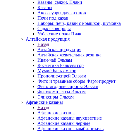
Казаны, саджи, Пчаки
Казаны
Аксессуары для казанов
Печи под казан
Наборы: печь, казан с крышкой, шумовка
Садж сковороды
Узбекские ножи Пчак
Алтайская продукция
Назад
Алтайская продукция
Алтайская жевательная резинка
Иван-чай Эльзам
Косметика Бальзам гор
Мумиё Бальзам гор
Прополис-спрей Эльзам
Фито и травяные сборы Фарм-продукт
Фито-ягодные сиропы Эльзам
Фитокомплексы Эльзам
Эликсиры Эльзам
Афганские казаны
Назад
Афганские казаны
Афганские казаны двухцветные
Афганские казаны черные
Афганские казаны комби-никель