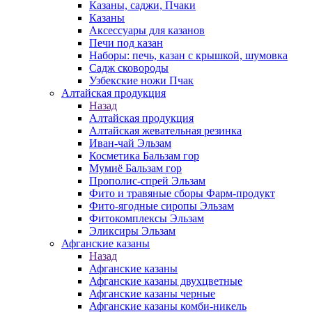
Казаны, саджи, Пчаки
Казаны
Аксессуары для казанов
Печи под казан
Наборы: печь, казан с крышкой, шумовка
Садж сковороды
Узбекские ножи Пчак
Алтайская продукция
Назад
Алтайская продукция
Алтайская жевательная резинка
Иван-чай Эльзам
Косметика Бальзам гор
Мумиё Бальзам гор
Прополис-спрей Эльзам
Фито и травяные сборы Фарм-продукт
Фито-ягодные сиропы Эльзам
Фитокомплексы Эльзам
Эликсиры Эльзам
Афганские казаны
Назад
Афганские казаны
Афганские казаны двухцветные
Афганские казаны черные
Афганские казаны комби-никель