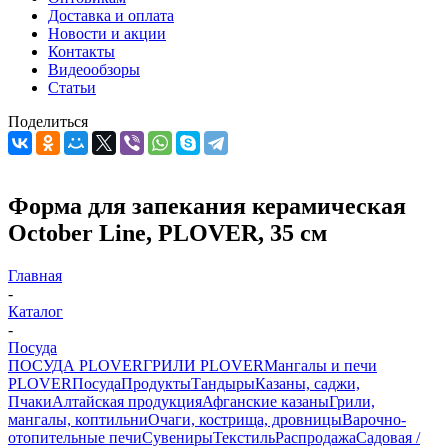
Доставка и оплата
Новости и акции
Контакты
Видеообзоры
Статьи
Поделиться
Форма для запекания керамическая
October Line, PLOVER, 35 см
Главная
-
Каталог
-
Посуда
ПОСУДА PLOVER
ГРИЛИ PLOVER
Мангалы и печи
PLOVER
Посуда
Продукты
Тандыры
Казаны, саджи,
Пчаки
Алтайская продукция
Афганские казаны
Грили,
мангалы, коптильни
Очаги, кострища, дровницы
Варочно-
отопительные печи
Сувениры
Текстиль
Распродажа
Садовая /