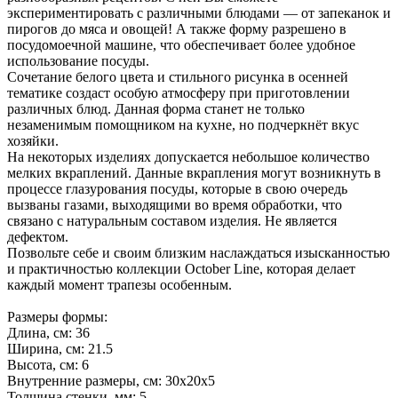
экспериментировать с различными блюдами — от запеканок и
пирогов до мяса и овощей! А также форму разрешено в
посудомоечной машине, что обеспечивает более удобное
использование посуды.
Сочетание белого цвета и стильного рисунка в осенней
тематике создаст особую атмосферу при приготовлении
различных блюд. Данная форма станет не только
незаменимым помощником на кухне, но подчеркнёт вкус
хозяйки.
На некоторых изделиях допускается небольшое количество
мелких вкраплений. Данные вкрапления могут возникнуть в
процессе глазурования посуды, которые в свою очередь
вызваны газами, выходящими во время обработки, что
связано с натуральным составом изделия. Не является
дефектом.
Позвольте себе и своим близким наслаждаться изысканностью
и практичностью коллекции October Line, которая делает
каждый момент трапезы особенным.
Размеры формы:
Длина, см: 36
Ширина, см: 21.5
Высота, см: 6
Внутренние размеры, см: 30х20х5
Толщина стенки, мм: 5