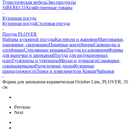
Туристическая мебель
Эко-продукты
SIBERECO
Хозяйственные товары
-
Кухонная посуда
Кухонная посуда
Столовая посуда
-
Посуда PLOVER
Наборы кухонной посуды
Кастрюли и жаровни
Мантоварки,
пароварки, скороварки
Пищевые контейнеры
Сковороды и
сотейники
Стеклянные крышки
Посуда из алюминия
Формы
для выпечки и запекания
Посуда для индукционных
плит
Гусятницы и утятницы
Миски и дуршлаги
Соковарки,
соковыжималки
Разделочные доски
Кухонные
принадлежности
Терки и измельчители
Ковши
Чайники
-
Форма для запекания керамическая October Line, PLOVER, 35
см
Previous
Next