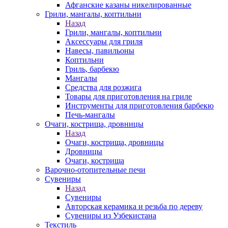
Афганские казаны никелированные
Грили, мангалы, коптильни
Назад
Грили, мангалы, коптильни
Аксессуары для гриля
Навесы, павильоны
Коптильни
Гриль, барбекю
Мангалы
Средства для розжига
Товары для приготовления на гриле
Инструменты для приготовления барбекю
Печь-мангалы
Очаги, кострища, дровницы
Назад
Очаги, кострища, дровницы
Дровницы
Очаги, кострища
Варочно-отопительные печи
Сувениры
Назад
Сувениры
Авторская керамика и резьба по дереву
Сувениры из Узбекистана
Текстиль