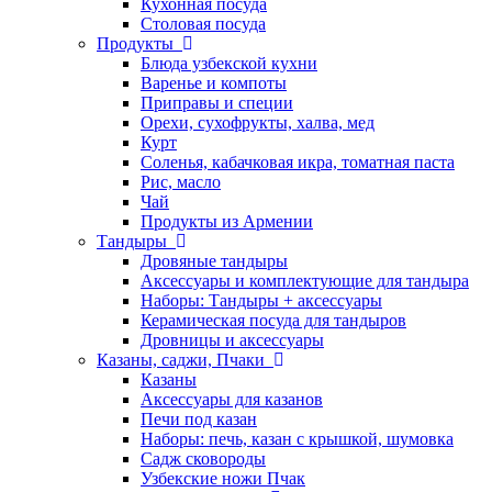
Кухонная посуда
Столовая посуда
Продукты
Блюда узбекской кухни
Варенье и компоты
Приправы и специи
Орехи, сухофрукты, халва, мед
Курт
Соленья, кабачковая икра, томатная паста
Рис, масло
Чай
Продукты из Армении
Тандыры
Дровяные тандыры
Аксессуары и комплектующие для тандыра
Наборы: Тандыры + аксессуары
Керамическая посуда для тандыров
Дровницы и аксессуары
Казаны, саджи, Пчаки
Казаны
Аксессуары для казанов
Печи под казан
Наборы: печь, казан с крышкой, шумовка
Садж сковороды
Узбекские ножи Пчак