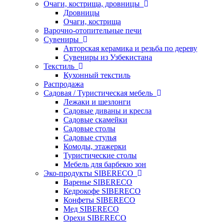
Очаги, кострища, дровницы
Дровницы
Очаги, кострища
Варочно-отопительные печи
Сувениры
Авторская керамика и резьба по дереву
Сувениры из Узбекистана
Текстиль
Кухонный текстиль
Распродажа
Садовая / Туристическая мебель
Лежаки и шезлонги
Садовые диваны и кресла
Садовые скамейки
Садовые столы
Садовые стулья
Комоды, этажерки
Туристические столы
Мебель для барбекю зон
Эко-продукты SIBERECO
Варенье SIBERECO
Кедрокофе SIBERECO
Конфеты SIBERECO
Мед SIBERECO
Орехи SIBERECO