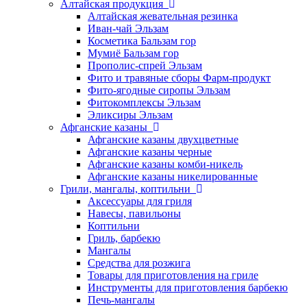
Алтайская продукция
Алтайская жевательная резинка
Иван-чай Эльзам
Косметика Бальзам гор
Мумиё Бальзам гор
Прополис-спрей Эльзам
Фито и травяные сборы Фарм-продукт
Фито-ягодные сиропы Эльзам
Фитокомплексы Эльзам
Эликсиры Эльзам
Афганские казаны
Афганские казаны двухцветные
Афганские казаны черные
Афганские казаны комби-никель
Афганские казаны никелированные
Грили, мангалы, коптильни
Аксессуары для гриля
Навесы, павильоны
Коптильни
Гриль, барбекю
Мангалы
Средства для розжига
Товары для приготовления на гриле
Инструменты для приготовления барбекю
Печь-мангалы