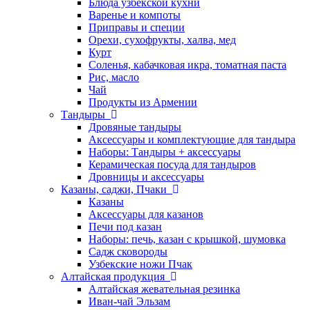
Блюда узбекской кухни
Варенье и компоты
Приправы и специи
Орехи, сухофрукты, халва, мед
Курт
Соленья, кабачковая икра, томатная паста
Рис, масло
Чай
Продукты из Армении
Тандыры
Дровяные тандыры
Аксессуары и комплектующие для тандыра
Наборы: Тандыры + аксессуары
Керамическая посуда для тандыров
Дровницы и аксессуары
Казаны, саджи, Пчаки
Казаны
Аксессуары для казанов
Печи под казан
Наборы: печь, казан с крышкой, шумовка
Садж сковороды
Узбекские ножи Пчак
Алтайская продукция
Алтайская жевательная резинка
Иван-чай Эльзам