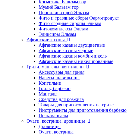
Косметика Бальзам гор
Мумиё Бальзам гор
Прополис-спрей Эльзам
Фито и травяные сборы Фарм-продукт
Фито-ягодные сиропы Эльзам
Фитокомплексы Эльзам
Эликсиры Эльзам
Афганские казаны
Афганские казаны двухцветные
Афганские казаны черные
Афганские казаны комби-никель
Афганские казаны никелированные
Грили, мангалы, коптильни
Аксессуары для гриля
Навесы, павильоны
Коптильни
Гриль, барбекю
Мангалы
Средства для розжига
Товары для приготовления на гриле
Инструменты для приготовления барбекю
Печь-мангалы
Очаги, кострища, дровницы
Дровницы
Очаги, кострища