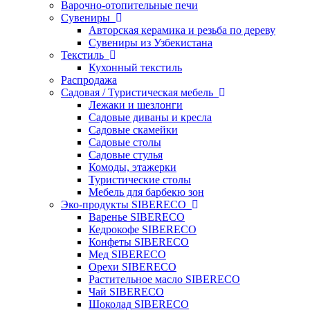
Варочно-отопительные печи
Сувениры
Авторская керамика и резьба по дереву
Сувениры из Узбекистана
Текстиль
Кухонный текстиль
Распродажа
Садовая / Туристическая мебель
Лежаки и шезлонги
Садовые диваны и кресла
Садовые скамейки
Садовые столы
Садовые стулья
Комоды, этажерки
Туристические столы
Мебель для барбекю зон
Эко-продукты SIBERECO
Варенье SIBERECO
Кедрокофе SIBERECO
Конфеты SIBERECO
Мед SIBERECO
Орехи SIBERECO
Растительное масло SIBERECO
Чай SIBERECO
Шоколад SIBERECO