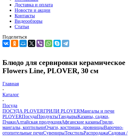
Доставка и оплата
Новости и акции
Контакты
Видеообзоры
Статьи
Поделиться
Блюдо для сервировки керамическое
Flowers Line, PLOVER, 30 см
Главная
-
Каталог
-
Посуда
ПОСУДА PLOVER
ГРИЛИ PLOVER
Мангалы и печи
PLOVER
Посуда
Продукты
Тандыры
Казаны, саджи,
Пчаки
Алтайская продукция
Афганские казаны
Грили,
мангалы, коптильни
Очаги, кострища, дровницы
Варочно-
отопительные печи
Сувениры
Текстиль
Распродажа
Садовая /