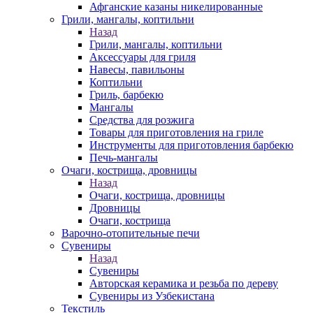
Афганские казаны никелированные
Грили, мангалы, коптильни
Назад
Грили, мангалы, коптильни
Аксессуары для гриля
Навесы, павильоны
Коптильни
Гриль, барбекю
Мангалы
Средства для розжига
Товары для приготовления на гриле
Инструменты для приготовления барбекю
Печь-мангалы
Очаги, кострища, дровницы
Назад
Очаги, кострища, дровницы
Дровницы
Очаги, кострища
Варочно-отопительные печи
Сувениры
Назад
Сувениры
Авторская керамика и резьба по дереву
Сувениры из Узбекистана
Текстиль