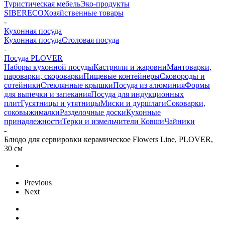
Туристическая мебель
Эко-продукты
SIBERECO
Хозяйственные товары
-
Кухонная посуда
Кухонная посуда
Столовая посуда
-
Посуда PLOVER
Наборы кухонной посуды
Кастрюли и жаровни
Мантоварки,
пароварки, скороварки
Пищевые контейнеры
Сковороды и
сотейники
Стеклянные крышки
Посуда из алюминия
Формы
для выпечки и запекания
Посуда для индукционных
плит
Гусятницы и утятницы
Миски и дуршлаги
Соковарки,
соковыжималки
Разделочные доски
Кухонные
принадлежности
Терки и измельчители
Ковши
Чайники
-
Блюдо для сервировки керамическое Flowers Line, PLOVER,
30 см
Previous
Next