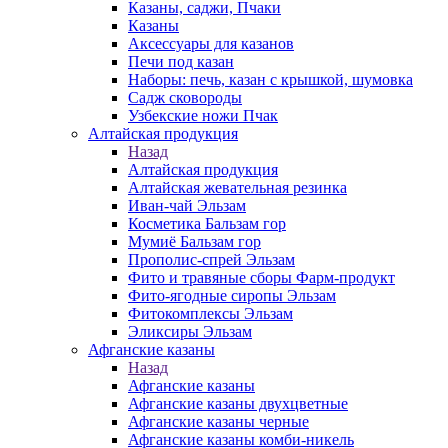
Казаны, саджи, Пчаки
Казаны
Аксессуары для казанов
Печи под казан
Наборы: печь, казан с крышкой, шумовка
Садж сковороды
Узбекские ножи Пчак
Алтайская продукция
Назад
Алтайская продукция
Алтайская жевательная резинка
Иван-чай Эльзам
Косметика Бальзам гор
Мумиё Бальзам гор
Прополис-спрей Эльзам
Фито и травяные сборы Фарм-продукт
Фито-ягодные сиропы Эльзам
Фитокомплексы Эльзам
Эликсиры Эльзам
Афганские казаны
Назад
Афганские казаны
Афганские казаны двухцветные
Афганские казаны черные
Афганские казаны комби-никель