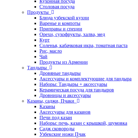
Кухонная посуда
Столовая посуда
Продукты
Блюда узбекской кухни
Варенье и компоты
Приправы и специи
Орехи, сухофрукты, халва, мед
Курт
Соленья, кабачковая икра, томатная паста
Рис, масло
Чай
Продукты из Армении
Тандыры
Дровяные тандыры
Аксессуары и комплектующие для тандыра
Наборы: Тандыры + аксессуары
Керамическая посуда для тандыров
Дровницы и аксессуары
Казаны, саджи, Пчаки
Казаны
Аксессуары для казанов
Печи под казан
Наборы: печь, казан с крышкой, шумовка
Садж сковороды
Узбекские ножи Пчак