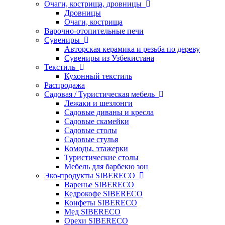
Очаги, кострища, дровницы
Дровницы
Очаги, кострища
Варочно-отопительные печи
Сувениры
Авторская керамика и резьба по дереву
Сувениры из Узбекистана
Текстиль
Кухонный текстиль
Распродажа
Садовая / Туристическая мебель
Лежаки и шезлонги
Садовые диваны и кресла
Садовые скамейки
Садовые столы
Садовые стулья
Комоды, этажерки
Туристические столы
Мебель для барбекю зон
Эко-продукты SIBERECO
Варенье SIBERECO
Кедрокофе SIBERECO
Конфеты SIBERECO
Мед SIBERECO
Орехи SIBERECO