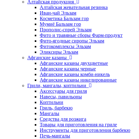
Алтайская продукция
Алтайская жевательная резинка
Иван-чай Эльзам
Косметика Бальзам гор
Мумиё Бальзам гор
Прополис-спрей Эльзам
Фито и травяные сборы Фарм-продукт
Фито-ягодные сиропы Эльзам
Фитокомплексы Эльзам
Эликсиры Эльзам
Афганские казаны
Афганские казаны двухцветные
Афганские казаны черные
Афганские казаны комби-никель
Афганские казаны никелированные
Грили, мангалы, коптильни
Аксессуары для гриля
Навесы, павильоны
Коптильни
Гриль, барбекю
Мангалы
Средства для розжига
Товары для приготовления на гриле
Инструменты для приготовления барбекю
Печь-мангалы