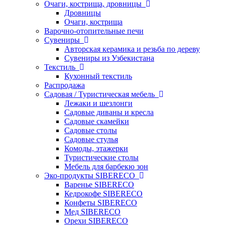
Очаги, кострища, дровницы
Дровницы
Очаги, кострища
Варочно-отопительные печи
Сувениры
Авторская керамика и резьба по дереву
Сувениры из Узбекистана
Текстиль
Кухонный текстиль
Распродажа
Садовая / Туристическая мебель
Лежаки и шезлонги
Садовые диваны и кресла
Садовые скамейки
Садовые столы
Садовые стулья
Комоды, этажерки
Туристические столы
Мебель для барбекю зон
Эко-продукты SIBERECO
Варенье SIBERECO
Кедрокофе SIBERECO
Конфеты SIBERECO
Мед SIBERECO
Орехи SIBERECO