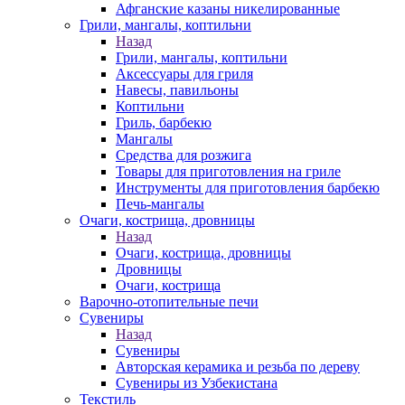
Афганские казаны никелированные
Грили, мангалы, коптильни
Назад
Грили, мангалы, коптильни
Аксессуары для гриля
Навесы, павильоны
Коптильни
Гриль, барбекю
Мангалы
Средства для розжига
Товары для приготовления на гриле
Инструменты для приготовления барбекю
Печь-мангалы
Очаги, кострища, дровницы
Назад
Очаги, кострища, дровницы
Дровницы
Очаги, кострища
Варочно-отопительные печи
Сувениры
Назад
Сувениры
Авторская керамика и резьба по дереву
Сувениры из Узбекистана
Текстиль