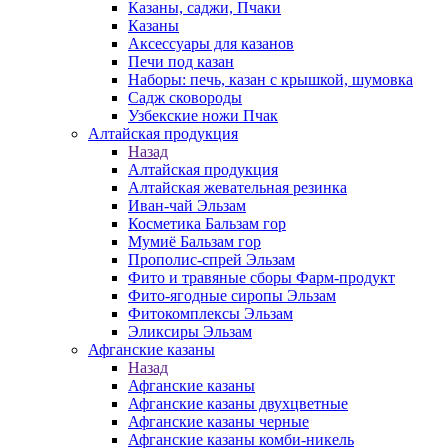
Казаны, саджи, Пчаки
Казаны
Аксессуары для казанов
Печи под казан
Наборы: печь, казан с крышкой, шумовка
Садж сковороды
Узбекские ножи Пчак
Алтайская продукция
Назад
Алтайская продукция
Алтайская жевательная резинка
Иван-чай Эльзам
Косметика Бальзам гор
Мумиё Бальзам гор
Прополис-спрей Эльзам
Фито и травяные сборы Фарм-продукт
Фито-ягодные сиропы Эльзам
Фитокомплексы Эльзам
Эликсиры Эльзам
Афганские казаны
Назад
Афганские казаны
Афганские казаны двухцветные
Афганские казаны черные
Афганские казаны комби-никель