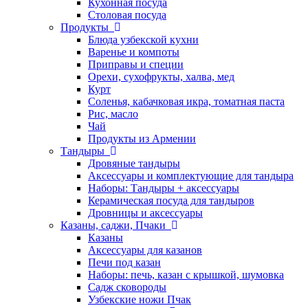
Кухонная посуда
Столовая посуда
Продукты
Блюда узбекской кухни
Варенье и компоты
Приправы и специи
Орехи, сухофрукты, халва, мед
Курт
Соленья, кабачковая икра, томатная паста
Рис, масло
Чай
Продукты из Армении
Тандыры
Дровяные тандыры
Аксессуары и комплектующие для тандыра
Наборы: Тандыры + аксессуары
Керамическая посуда для тандыров
Дровницы и аксессуары
Казаны, саджи, Пчаки
Казаны
Аксессуары для казанов
Печи под казан
Наборы: печь, казан с крышкой, шумовка
Садж сковороды
Узбекские ножи Пчак