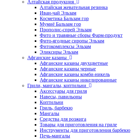
Алтайская продукция
Алтайская жевательная резинка
Иван-чай Эльзам
Косметика Бальзам гор
Мумиё Бальзам гор
Прополис-спрей Эльзам
Фито и травяные сборы Фарм-продукт
Фито-ягодные сиропы Эльзам
Фитокомплексы Эльзам
Эликсиры Эльзам
Афганские казаны
Афганские казаны двухцветные
Афганские казаны черные
Афганские казаны комби-никель
Афганские казаны никелированные
Грили, мангалы, коптильни
Аксессуары для гриля
Навесы, павильоны
Коптильни
Гриль, барбекю
Мангалы
Средства для розжига
Товары для приготовления на гриле
Инструменты для приготовления барбекю
Печь-мангалы