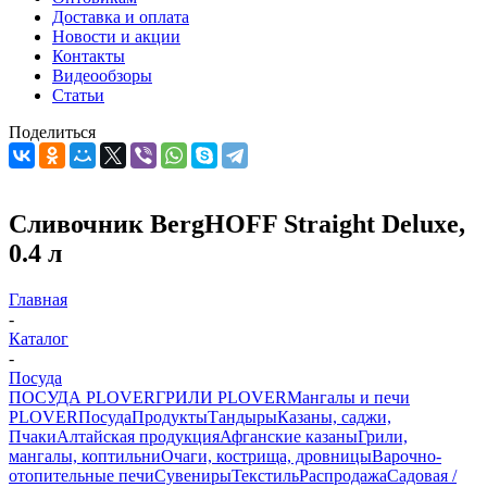
Доставка и оплата
Новости и акции
Контакты
Видеообзоры
Статьи
Поделиться
Сливочник BergHOFF Straight Deluxe,
0.4 л
Главная
-
Каталог
-
Посуда
ПОСУДА PLOVER
ГРИЛИ PLOVER
Мангалы и печи
PLOVER
Посуда
Продукты
Тандыры
Казаны, саджи,
Пчаки
Алтайская продукция
Афганские казаны
Грили,
мангалы, коптильни
Очаги, кострища, дровницы
Варочно-
отопительные печи
Сувениры
Текстиль
Распродажа
Садовая /