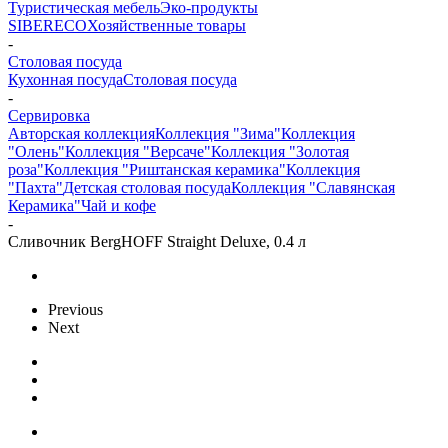
Туристическая мебель
Эко-продукты
SIBERECO
Хозяйственные товары
-
Столовая посуда
Кухонная посуда
Столовая посуда
-
Сервировка
Авторская коллекция
Коллекция "Зима"
Коллекция
"Олень"
Коллекция "Версаче"
Коллекция "Золотая
роза"
Коллекция "Риштанская керамика"
Коллекция
"Пахта"
Детская столовая посуда
Коллекция "Славянская
Керамика"
Чай и кофе
-
Сливочник BergHOFF Straight Deluxe, 0.4 л
Previous
Next