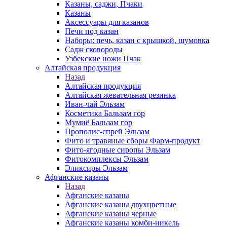
Казаны, саджи, Пчаки
Казаны
Аксессуары для казанов
Печи под казан
Наборы: печь, казан с крышкой, шумовка
Садж сковороды
Узбекские ножи Пчак
Алтайская продукция
Назад
Алтайская продукция
Алтайская жевательная резинка
Иван-чай Эльзам
Косметика Бальзам гор
Мумиё Бальзам гор
Прополис-спрей Эльзам
Фито и травяные сборы Фарм-продукт
Фито-ягодные сиропы Эльзам
Фитокомплексы Эльзам
Эликсиры Эльзам
Афганские казаны
Назад
Афганские казаны
Афганские казаны двухцветные
Афганские казаны черные
Афганские казаны комби-никель