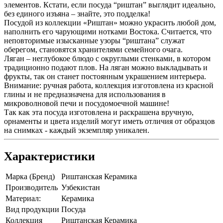
элементов. Кстати, если посуда “риштан” выглядит идеально,
без единого изъяна – знайте, это подделка!
Посудой из коллекции «Риштан» можно украсить любой дом,
наполнить его чарующими нотками Востока. Считается, что
неповторимые изысканные узоры “риштана” служат
оберегом, становятся хранителями семейного очага.
Ляган – неглубокое блюдо с округлыми стенками, в котором
традиционно подают плов. На ляган можно выкладывать и
фрукты, так он станет постоянным украшением интерьера.
Внимание: ручная работа, коллекция изготовлена из красной
глины и не предназначена для использования в
микроволновой печи и посудомоечной машине!
Так как эта посуда изготовлена и раскрашена вручную,
орнаменты и цвета изделий могут иметь отличия от образцов
на снимках - каждый экземпляр уникален.
Характеристики
Марка (Бренд)
Риштанская Керамика
Производитель
Узбекистан
Материал:
Керамика
Вид продукции
Посуда
Коллекция
Риштанская Керамика