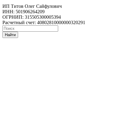
ИП Титов Олег Сайфулович
ИНН: 501906264209
ОГРНИП: 315505300005394
Расчетный счет: 40802810000000320291
Найти