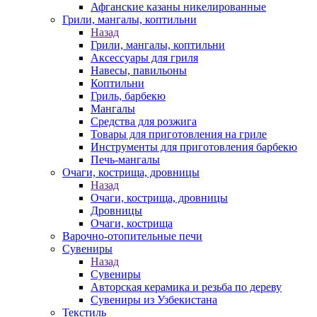
Афганские казаны никелированные
Грили, мангалы, коптильни
Назад
Грили, мангалы, коптильни
Аксессуары для гриля
Навесы, павильоны
Коптильни
Гриль, барбекю
Мангалы
Средства для розжига
Товары для приготовления на гриле
Инструменты для приготовления барбекю
Печь-мангалы
Очаги, кострища, дровницы
Назад
Очаги, кострища, дровницы
Дровницы
Очаги, кострища
Варочно-отопительные печи
Сувениры
Назад
Сувениры
Авторская керамика и резьба по дереву
Сувениры из Узбекистана
Текстиль