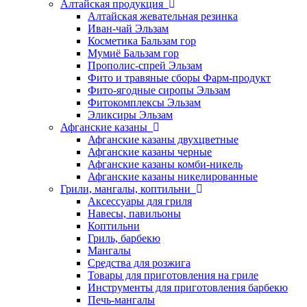
Алтайская продукция
Алтайская жевательная резинка
Иван-чай Эльзам
Косметика Бальзам гор
Мумиё Бальзам гор
Прополис-спрей Эльзам
Фито и травяные сборы Фарм-продукт
Фито-ягодные сиропы Эльзам
Фитокомплексы Эльзам
Эликсиры Эльзам
Афганские казаны
Афганские казаны двухцветные
Афганские казаны черные
Афганские казаны комби-никель
Афганские казаны никелированные
Грили, мангалы, коптильни
Аксессуары для гриля
Навесы, павильоны
Коптильни
Гриль, барбекю
Мангалы
Средства для розжига
Товары для приготовления на гриле
Инструменты для приготовления барбекю
Печь-мангалы