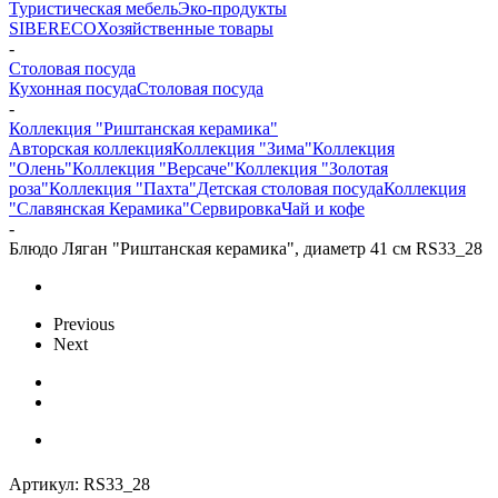
Туристическая мебель
Эко-продукты
SIBERECO
Хозяйственные товары
-
Столовая посуда
Кухонная посуда
Столовая посуда
-
Коллекция "Риштанская керамика"
Авторская коллекция
Коллекция "Зима"
Коллекция
"Олень"
Коллекция "Версаче"
Коллекция "Золотая
роза"
Коллекция "Пахта"
Детская столовая посуда
Коллекция
"Славянская Керамика"
Сервировка
Чай и кофе
-
Блюдо Ляган "Риштанская керамика", диаметр 41 см RS33_28
Previous
Next
Артикул:
RS33_28