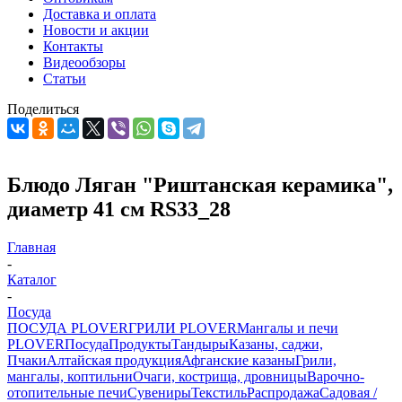
Доставка и оплата
Новости и акции
Контакты
Видеообзоры
Статьи
Поделиться
Блюдо Ляган "Риштанская керамика",
диаметр 41 см RS33_28
Главная
-
Каталог
-
Посуда
ПОСУДА PLOVER
ГРИЛИ PLOVER
Мангалы и печи
PLOVER
Посуда
Продукты
Тандыры
Казаны, саджи,
Пчаки
Алтайская продукция
Афганские казаны
Грили,
мангалы, коптильни
Очаги, кострища, дровницы
Варочно-
отопительные печи
Сувениры
Текстиль
Распродажа
Садовая /