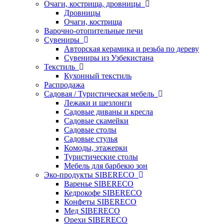
Очаги, кострища, дровницы
Дровницы
Очаги, кострища
Варочно-отопительные печи
Сувениры
Авторская керамика и резьба по дереву
Сувениры из Узбекистана
Текстиль
Кухонный текстиль
Распродажа
Садовая / Туристическая мебель
Лежаки и шезлонги
Садовые диваны и кресла
Садовые скамейки
Садовые столы
Садовые стулья
Комоды, этажерки
Туристические столы
Мебель для барбекю зон
Эко-продукты SIBERECO
Варенье SIBERECO
Кедрокофе SIBERECO
Конфеты SIBERECO
Мед SIBERECO
Орехи SIBERECO