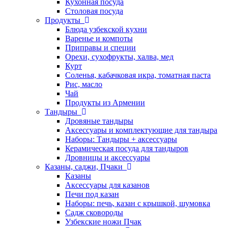
Кухонная посуда
Столовая посуда
Продукты
Блюда узбекской кухни
Варенье и компоты
Приправы и специи
Орехи, сухофрукты, халва, мед
Курт
Соленья, кабачковая икра, томатная паста
Рис, масло
Чай
Продукты из Армении
Тандыры
Дровяные тандыры
Аксессуары и комплектующие для тандыра
Наборы: Тандыры + аксессуары
Керамическая посуда для тандыров
Дровницы и аксессуары
Казаны, саджи, Пчаки
Казаны
Аксессуары для казанов
Печи под казан
Наборы: печь, казан с крышкой, шумовка
Садж сковороды
Узбекские ножи Пчак