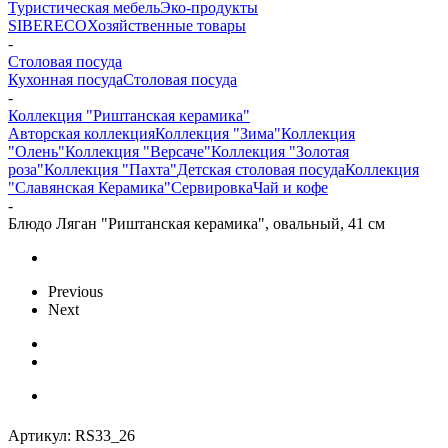
Туристическая мебель
Эко-продукты
SIBERECO
Хозяйственные товары
-
Столовая посуда
Кухонная посуда
Столовая посуда
-
Коллекция "Риштанская керамика"
Авторская коллекция
Коллекция "Зима"
Коллекция
"Олень"
Коллекция "Версаче"
Коллекция "Золотая
роза"
Коллекция "Пахта"
Детская столовая посуда
Коллекция
"Славянская Керамика"
Сервировка
Чай и кофе
-
Блюдо Ляган "Риштанская керамика", овальный, 41 см
Previous
Next
Артикул:
RS33_26