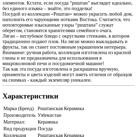
элементов. Кстати, если посуда “риштан” выглядит идеально,
без единого изъяна – знайте, это подделка!
Посудой из коллекции «Риштан» можно украсить любой дом,
наполнить его чарующими нотками Востока. Считается, что
неповторимые изысканные узоры “риштана” служат
оберегом, становятся хранителями семейного очага.
Ляган – неглубокое блюдо с округлыми стенками, в котором
традиционно подают плов. На ляган можно выкладывать и
фрукты, так он станет постоянным украшением интерьера.
Внимание: ручная работа, коллекция изготовлена из красной
глины и не предназначена для использования в
микроволновой печи и посудомоечной машине!
Так как эта посуда изготовлена и раскрашена вручную,
орнаменты и цвета изделий могут иметь отличия от образцов
на снимках - каждый экземпляр уникален.
Характеристики
Марка (Бренд)
Риштанская Керамика
Производитель
Узбекистан
Материал:
Керамика
Вид продукции
Посуда
Коллекция
Риштанская Керамика