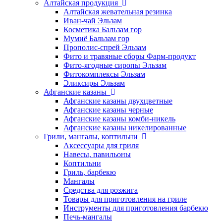
Алтайская продукция
Алтайская жевательная резинка
Иван-чай Эльзам
Косметика Бальзам гор
Мумиё Бальзам гор
Прополис-спрей Эльзам
Фито и травяные сборы Фарм-продукт
Фито-ягодные сиропы Эльзам
Фитокомплексы Эльзам
Эликсиры Эльзам
Афганские казаны
Афганские казаны двухцветные
Афганские казаны черные
Афганские казаны комби-никель
Афганские казаны никелированные
Грили, мангалы, коптильни
Аксессуары для гриля
Навесы, павильоны
Коптильни
Гриль, барбекю
Мангалы
Средства для розжига
Товары для приготовления на гриле
Инструменты для приготовления барбекю
Печь-мангалы