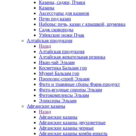
Казаны, саджи, Пчаки
Казаны
Аксессуары для казанов
Печи под казан
Наборы: печь, казан с крышкой, шумовка
Садж сковороды
Узбекские ножи Пчак
Алтайская продукция
Назад
Алтайская продукция
Алтайская жевательная резинка
Иван-чай Эльзам
Косметика Бальзам гор
Мумиё Бальзам гор
Прополис-спрей Эльзам
Фито и травяные сборы Фарм-продукт
Фито-ягодные сиропы Эльзам
Фитокомплексы Эльзам
Эликсиры Эльзам
Афганские казаны
Назад
Афганские казаны
Афганские казаны двухцветные
Афганские казаны черные
Афганские казаны комби-никель