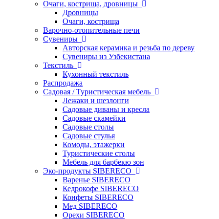
Очаги, кострища, дровницы
Дровницы
Очаги, кострища
Варочно-отопительные печи
Сувениры
Авторская керамика и резьба по дереву
Сувениры из Узбекистана
Текстиль
Кухонный текстиль
Распродажа
Садовая / Туристическая мебель
Лежаки и шезлонги
Садовые диваны и кресла
Садовые скамейки
Садовые столы
Садовые стулья
Комоды, этажерки
Туристические столы
Мебель для барбекю зон
Эко-продукты SIBERECO
Варенье SIBERECO
Кедрокофе SIBERECO
Конфеты SIBERECO
Мед SIBERECO
Орехи SIBERECO