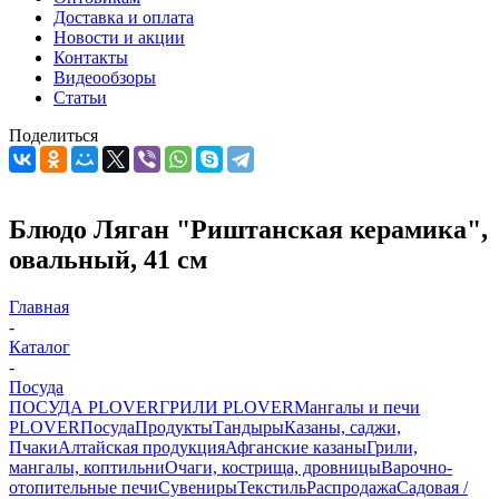
Доставка и оплата
Новости и акции
Контакты
Видеообзоры
Статьи
Поделиться
Блюдо Ляган "Риштанская керамика",
овальный, 41 см
Главная
-
Каталог
-
Посуда
ПОСУДА PLOVER
ГРИЛИ PLOVER
Мангалы и печи
PLOVER
Посуда
Продукты
Тандыры
Казаны, саджи,
Пчаки
Алтайская продукция
Афганские казаны
Грили,
мангалы, коптильни
Очаги, кострища, дровницы
Варочно-
отопительные печи
Сувениры
Текстиль
Распродажа
Садовая /