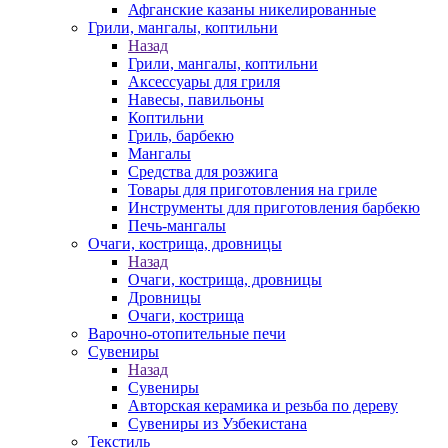
Афганские казаны никелированные
Грили, мангалы, коптильни
Назад
Грили, мангалы, коптильни
Аксессуары для гриля
Навесы, павильоны
Коптильни
Гриль, барбекю
Мангалы
Средства для розжига
Товары для приготовления на гриле
Инструменты для приготовления барбекю
Печь-мангалы
Очаги, кострища, дровницы
Назад
Очаги, кострища, дровницы
Дровницы
Очаги, кострища
Варочно-отопительные печи
Сувениры
Назад
Сувениры
Авторская керамика и резьба по дереву
Сувениры из Узбекистана
Текстиль