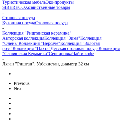
Туристическая мебель
Эко-продукты
SIBERECO
Хозяйственные товары
-
Столовая посуда
Кухонная посуда
Столовая посуда
-
Коллекция "Риштанская керамика"
Авторская коллекция
Коллекция "Зима"
Коллекция
"Олень"
Коллекция "Версаче"
Коллекция "Золотая
роза"
Коллекция "Пахта"
Детская столовая посуда
Коллекция
"Славянская Керамика"
Сервировка
Чай и кофе
-
Ляган "Риштан", Узбекистан, диаметр 32 см
Previous
Next