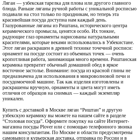
Ляган — узбекская тарелка для плова или другого главного
блюда. Раньше ляганы ручной работы с уникальной росписью
подавали на стол только по праздникам, но теперь эта
красивейшая посуда доступна нам каждый день.
Глазурованные ляганы из Риштана, исторического центра
керамического промысла, ценятся особо. Их тонкие,
радующие глаз орнаменты нарисованы натуральными
красителями, которые веками использовались в Узбекистане.
Этот ляган раскрашен в древней технике точечной росписи:
орнамент на посуде состоит из объемных точек — очень
кропотливая работа, занимающая много времени. Риштанская
керамика превратит обычный домашний обед в яркое
восточное застолье. Внимание: посуда из красной глины не
предназначена для использования в микроволновой печи и
посудомоечной машине. Так как изделия изготовлены и
раскрашены вручную, орнаменты и цвета могут иметь
отличия от образцов на снимках — каждый экземпляр
уникален.
Купить с доставкой в Москве ляган “Риштан” и другую
узбекскую керамику вы можете на нашем сайте в разделе
“Столовая посуда”. Оформите покупку на сайте Интернет-
магазина посуды Plover или с помощью телефонного звонка
нашим консультантам. По Москве и области предусмотрены
самовывоз и курьерская доставка, отправка по России и в