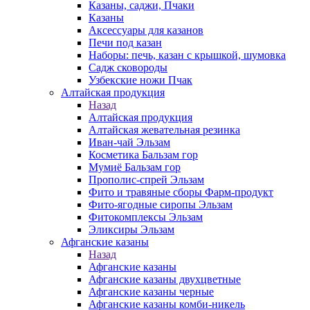
Казаны, саджи, Пчаки
Казаны
Аксессуары для казанов
Печи под казан
Наборы: печь, казан с крышкой, шумовка
Садж сковороды
Узбекские ножи Пчак
Алтайская продукция
Назад
Алтайская продукция
Алтайская жевательная резинка
Иван-чай Эльзам
Косметика Бальзам гор
Мумиё Бальзам гор
Прополис-спрей Эльзам
Фито и травяные сборы Фарм-продукт
Фито-ягодные сиропы Эльзам
Фитокомплексы Эльзам
Эликсиры Эльзам
Афганские казаны
Назад
Афганские казаны
Афганские казаны двухцветные
Афганские казаны черные
Афганские казаны комби-никель