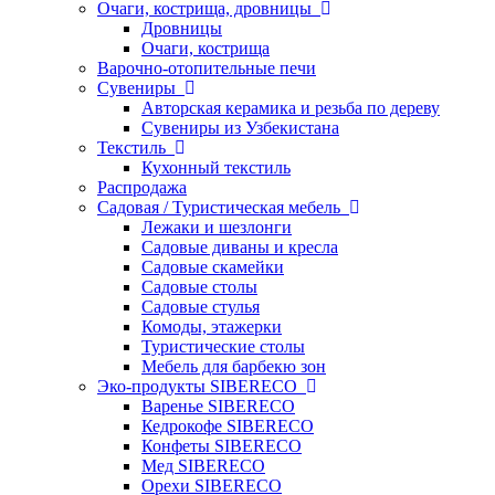
Очаги, кострища, дровницы
Дровницы
Очаги, кострища
Варочно-отопительные печи
Сувениры
Авторская керамика и резьба по дереву
Сувениры из Узбекистана
Текстиль
Кухонный текстиль
Распродажа
Садовая / Туристическая мебель
Лежаки и шезлонги
Садовые диваны и кресла
Садовые скамейки
Садовые столы
Садовые стулья
Комоды, этажерки
Туристические столы
Мебель для барбекю зон
Эко-продукты SIBERECO
Варенье SIBERECO
Кедрокофе SIBERECO
Конфеты SIBERECO
Мед SIBERECO
Орехи SIBERECO