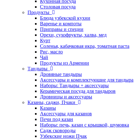
Кухонная посуда
Столовая посуда
Продукты
Блюда узбекской кухни
Варенье и компоты
Приправы и специи
Орехи, сухофрукты, халва, мед
Курт
Соленья, кабачковая икра, томатная паста
Рис, масло
Чай
Продукты из Армении
Тандыры
Дровяные тандыры
Аксессуары и комплектующие для тандыра
Наборы: Тандыры + аксессуары
Керамическая посуда для тандыров
Дровницы и аксессуары
Казаны, саджи, Пчаки
Казаны
Аксессуары для казанов
Печи под казан
Наборы: печь, казан с крышкой, шумовка
Садж сковороды
Узбекские ножи Пчак