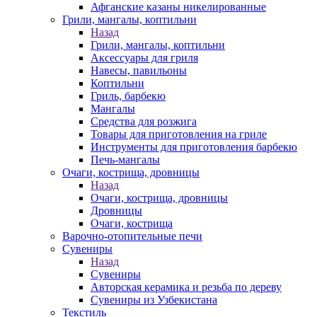
Афганские казаны никелированные
Грили, мангалы, коптильни
Назад
Грили, мангалы, коптильни
Аксессуары для гриля
Навесы, павильоны
Коптильни
Гриль, барбекю
Мангалы
Средства для розжига
Товары для приготовления на гриле
Инструменты для приготовления барбекю
Печь-мангалы
Очаги, кострища, дровницы
Назад
Очаги, кострища, дровницы
Дровницы
Очаги, кострища
Варочно-отопительные печи
Сувениры
Назад
Сувениры
Авторская керамика и резьба по дереву
Сувениры из Узбекистана
Текстиль