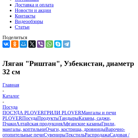
Доставка и оплата
Новости и акции
Контакты
Видеообзоры
Статьи
Поделиться
Ляган "Риштан", Узбекистан, диаметр
32 см
Главная
-
Каталог
-
Посуда
ПОСУДА PLOVER
ГРИЛИ PLOVER
Мангалы и печи
PLOVER
Посуда
Продукты
Тандыры
Казаны, саджи,
Пчаки
Алтайская продукция
Афганские казаны
Грили,
мангалы, коптильни
Очаги, кострища, дровницы
Варочно-
отопительные печи
Сувениры
Текстиль
Распродажа
Садовая /