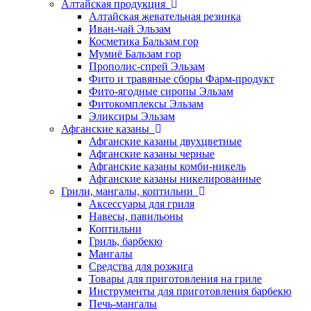
Алтайская продукция
Алтайская жевательная резинка
Иван-чай Эльзам
Косметика Бальзам гор
Мумиё Бальзам гор
Прополис-спрей Эльзам
Фито и травяные сборы Фарм-продукт
Фито-ягодные сиропы Эльзам
Фитокомплексы Эльзам
Эликсиры Эльзам
Афганские казаны
Афганские казаны двухцветные
Афганские казаны черные
Афганские казаны комби-никель
Афганские казаны никелированные
Грили, мангалы, коптильни
Аксессуары для гриля
Навесы, павильоны
Коптильни
Гриль, барбекю
Мангалы
Средства для розжига
Товары для приготовления на гриле
Инструменты для приготовления барбекю
Печь-мангалы