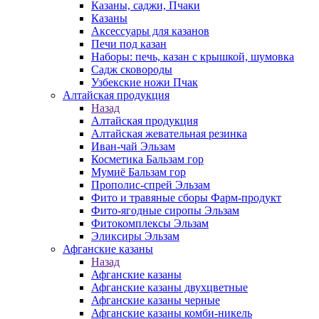
Казаны, саджи, Пчаки
Казаны
Аксессуары для казанов
Печи под казан
Наборы: печь, казан с крышкой, шумовка
Садж сковороды
Узбекские ножи Пчак
Алтайская продукция
Назад
Алтайская продукция
Алтайская жевательная резинка
Иван-чай Эльзам
Косметика Бальзам гор
Мумиё Бальзам гор
Прополис-спрей Эльзам
Фито и травяные сборы Фарм-продукт
Фито-ягодные сиропы Эльзам
Фитокомплексы Эльзам
Эликсиры Эльзам
Афганские казаны
Назад
Афганские казаны
Афганские казаны двухцветные
Афганские казаны черные
Афганские казаны комби-никель