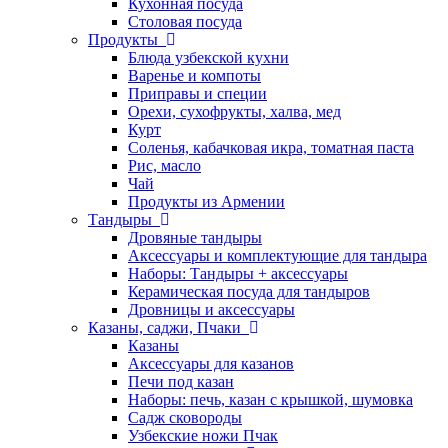
Кухонная посуда
Столовая посуда
Продукты
Блюда узбекской кухни
Варенье и компоты
Приправы и специи
Орехи, сухофрукты, халва, мед
Курт
Соленья, кабачковая икра, томатная паста
Рис, масло
Чай
Продукты из Армении
Тандыры
Дровяные тандыры
Аксессуары и комплектующие для тандыра
Наборы: Тандыры + аксессуары
Керамическая посуда для тандыров
Дровницы и аксессуары
Казаны, саджи, Пчаки
Казаны
Аксессуары для казанов
Печи под казан
Наборы: печь, казан с крышкой, шумовка
Садж сковороды
Узбекские ножи Пчак