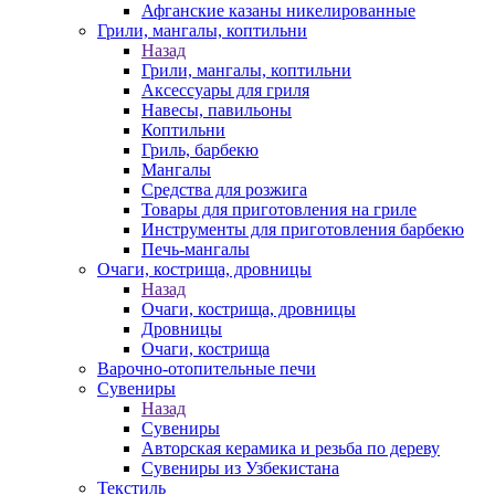
Афганские казаны никелированные
Грили, мангалы, коптильни
Назад
Грили, мангалы, коптильни
Аксессуары для гриля
Навесы, павильоны
Коптильни
Гриль, барбекю
Мангалы
Средства для розжига
Товары для приготовления на гриле
Инструменты для приготовления барбекю
Печь-мангалы
Очаги, кострища, дровницы
Назад
Очаги, кострища, дровницы
Дровницы
Очаги, кострища
Варочно-отопительные печи
Сувениры
Назад
Сувениры
Авторская керамика и резьба по дереву
Сувениры из Узбекистана
Текстиль