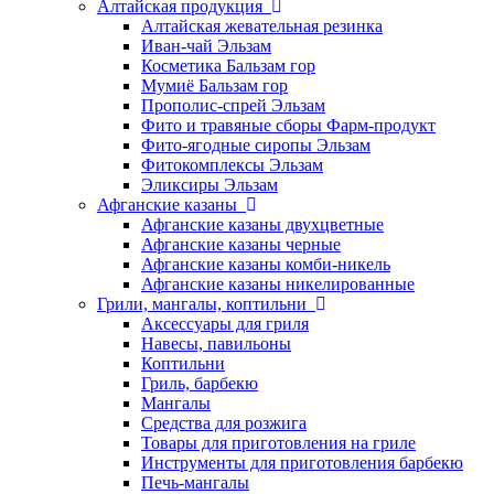
Алтайская продукция
Алтайская жевательная резинка
Иван-чай Эльзам
Косметика Бальзам гор
Мумиё Бальзам гор
Прополис-спрей Эльзам
Фито и травяные сборы Фарм-продукт
Фито-ягодные сиропы Эльзам
Фитокомплексы Эльзам
Эликсиры Эльзам
Афганские казаны
Афганские казаны двухцветные
Афганские казаны черные
Афганские казаны комби-никель
Афганские казаны никелированные
Грили, мангалы, коптильни
Аксессуары для гриля
Навесы, павильоны
Коптильни
Гриль, барбекю
Мангалы
Средства для розжига
Товары для приготовления на гриле
Инструменты для приготовления барбекю
Печь-мангалы