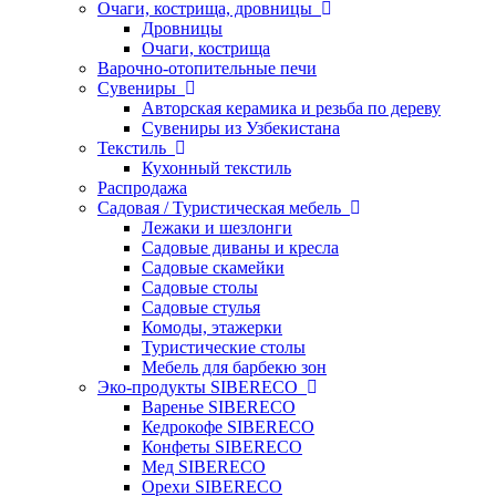
Очаги, кострища, дровницы
Дровницы
Очаги, кострища
Варочно-отопительные печи
Сувениры
Авторская керамика и резьба по дереву
Сувениры из Узбекистана
Текстиль
Кухонный текстиль
Распродажа
Садовая / Туристическая мебель
Лежаки и шезлонги
Садовые диваны и кресла
Садовые скамейки
Садовые столы
Садовые стулья
Комоды, этажерки
Туристические столы
Мебель для барбекю зон
Эко-продукты SIBERECO
Варенье SIBERECO
Кедрокофе SIBERECO
Конфеты SIBERECO
Мед SIBERECO
Орехи SIBERECO