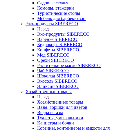
Садовые стулья
Комоды, этажерки
Туристические столы
Мебель для барбекю зон
Эко-продукты SIBERECO
Назад
Эко-продукты SIBERECO
Варенье SIBERECO
Кедрокофе SIBERECO
Конфеты SIBERECO
Мед SIBERECO
Орехи SIBERECO
Растительное масло SIBERECO
Чай SIBERECO
Шоколад SIBERECO
Экосоль SIBERECO
Эликсир SIBERECO
Хозяйственные товары
Назад
Хозяйственные товары
Вазы, горшки для цветов
Ведра и тазы
Туалеты, умывальники
Канистры и бочки
Корзины, контейнеры и емкости для