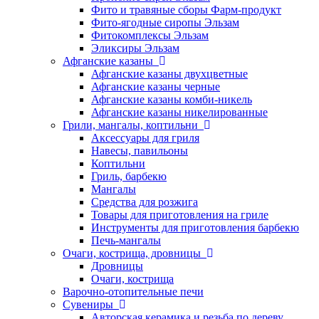
Фито и травяные сборы Фарм-продукт
Фито-ягодные сиропы Эльзам
Фитокомплексы Эльзам
Эликсиры Эльзам
Афганские казаны
Афганские казаны двухцветные
Афганские казаны черные
Афганские казаны комби-никель
Афганские казаны никелированные
Грили, мангалы, коптильни
Аксессуары для гриля
Навесы, павильоны
Коптильни
Гриль, барбекю
Мангалы
Средства для розжига
Товары для приготовления на гриле
Инструменты для приготовления барбекю
Печь-мангалы
Очаги, кострища, дровницы
Дровницы
Очаги, кострища
Варочно-отопительные печи
Сувениры
Авторская керамика и резьба по дереву