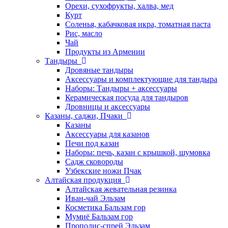
Орехи, сухофрукты, халва, мед
Курт
Соленья, кабачковая икра, томатная паста
Рис, масло
Чай
Продукты из Армении
Тандыры
Дровяные тандыры
Аксессуары и комплектующие для тандыра
Наборы: Тандыры + аксессуары
Керамическая посуда для тандыров
Дровницы и аксессуары
Казаны, саджи, Пчаки
Казаны
Аксессуары для казанов
Печи под казан
Наборы: печь, казан с крышкой, шумовка
Садж сковороды
Узбекские ножи Пчак
Алтайская продукция
Алтайская жевательная резинка
Иван-чай Эльзам
Косметика Бальзам гор
Мумиё Бальзам гор
Прополис-спрей Эльзам