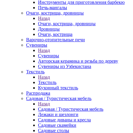
Инструменты для приготовления барбекю
Печь-мангалы
Очаги, кострища, дровницы
Назад
Очаги, кострища, дровницы
Дровницы
Очаги, кострища
Варочно-отопительные печи
Сувениры
Назад
Сувениры
Авторская керамика и резьба по дереву
Сувениры из Узбекистана
Текстиль
Назад
Текстиль
Кухонный текстиль
Распродажа
Садовая / Туристическая мебель
Назад
Садовая / Туристическая мебель
Лежаки и шезлонги
Садовые диваны и кресла
Садовые скамейки
Садовые столы