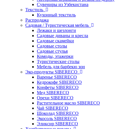
Сувениры из Узбекистана
Текстиль
Кухонный текстиль
Распродажа
Садовая / Туристическая мебель
Лежаки и шезлонги
Садовые диваны и кресла
Садовые скамейки
Садовые столы
Садовые стулья
Комоды, этажерки
Туристические столы
Мебель для барбекю зон
Эко-продукты SIBERECO
Варенье SIBERECO
Кедрокофе SIBERECO
Конфеты SIBERECO
Мед SIBERECO
Орехи SIBERECO
Растительное масло SIBERECO
Чай SIBERECO
Шоколад SIBERECO
Экосоль SIBERECO
Эликсир SIBERECO
Хозяйственные товары