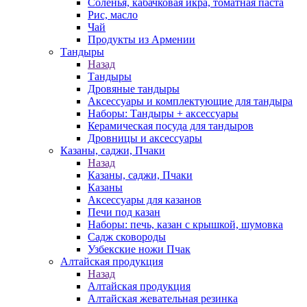
Соленья, кабачковая икра, томатная паста
Рис, масло
Чай
Продукты из Армении
Тандыры
Назад
Тандыры
Дровяные тандыры
Аксессуары и комплектующие для тандыра
Наборы: Тандыры + аксессуары
Керамическая посуда для тандыров
Дровницы и аксессуары
Казаны, саджи, Пчаки
Назад
Казаны, саджи, Пчаки
Казаны
Аксессуары для казанов
Печи под казан
Наборы: печь, казан с крышкой, шумовка
Садж сковороды
Узбекские ножи Пчак
Алтайская продукция
Назад
Алтайская продукция
Алтайская жевательная резинка