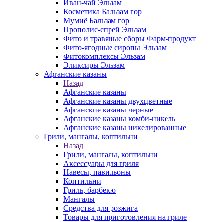
Иван-чай Эльзам
Косметика Бальзам гор
Мумиё Бальзам гор
Прополис-спрей Эльзам
Фито и травяные сборы Фарм-продукт
Фито-ягодные сиропы Эльзам
Фитокомплексы Эльзам
Эликсиры Эльзам
Афганские казаны
Назад
Афганские казаны
Афганские казаны двухцветные
Афганские казаны черные
Афганские казаны комби-никель
Афганские казаны никелированные
Грили, мангалы, коптильни
Назад
Грили, мангалы, коптильни
Аксессуары для гриля
Навесы, павильоны
Коптильни
Гриль, барбекю
Мангалы
Средства для розжига
Товары для приготовления на гриле