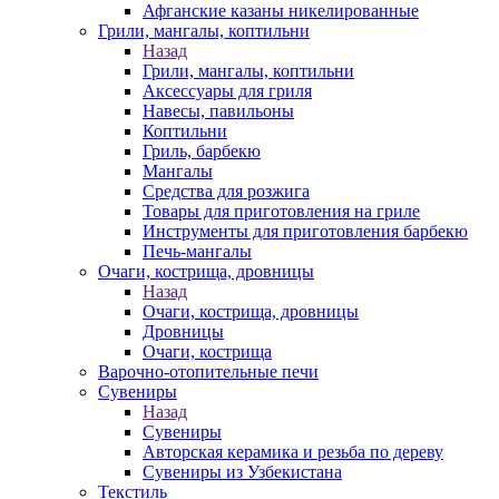
Афганские казаны никелированные
Грили, мангалы, коптильни
Назад
Грили, мангалы, коптильни
Аксессуары для гриля
Навесы, павильоны
Коптильни
Гриль, барбекю
Мангалы
Средства для розжига
Товары для приготовления на гриле
Инструменты для приготовления барбекю
Печь-мангалы
Очаги, кострища, дровницы
Назад
Очаги, кострища, дровницы
Дровницы
Очаги, кострища
Варочно-отопительные печи
Сувениры
Назад
Сувениры
Авторская керамика и резьба по дереву
Сувениры из Узбекистана
Текстиль