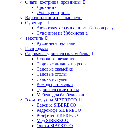
Очаги, кострища, дровницы
Дровницы
Очаги, кострища
Варочно-отопительные печи
Сувениры
Авторская керамика и резьба по дереву
Сувениры из Узбекистана
Текстиль
Кухонный текстиль
Распродажа
Садовая / Туристическая мебель
Лежаки и шезлонги
Садовые диваны и кресла
Садовые скамейки
Садовые столы
Садовые стулья
Комоды, этажерки
Туристические столы
Мебель для барбекю зон
Эко-продукты SIBERECO
Варенье SIBERECO
Кедрокофе SIBERECO
Конфеты SIBERECO
Мед SIBERECO
Орехи SIBERECO