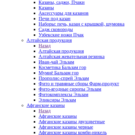
Казаны, саджи, Пчаки
Казаны
Аксессуары для казанов
Печи под казан
Наборы: печь, казан с крышкой, шумовка
Садж сковороды
Узбекские ножи Пчак
Алтайская продукция
Назад
Алтайская продукция
Алтайская жевательная резинка
Иван-чай Эльзам
Косметика Бальзам гор
Мумиё Бальзам гор
Прополис-спрей Эльзам
Фито и травяные сборы Фарм-продукт
Фито-ягодные сиропы Эльзам
Фитокомплексы Эльзам
Эликсиры Эльзам
Афганские казаны
Назад
Афганские казаны
Афганские казаны двухцветные
Афганские казаны черные
Афганские казаны комби-никель