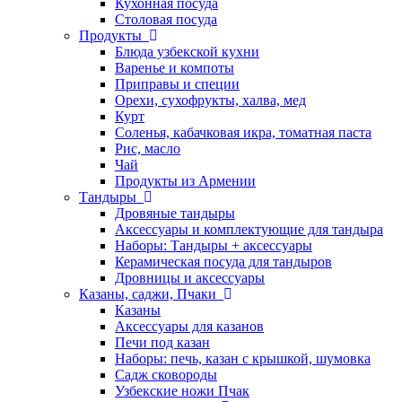
Кухонная посуда
Столовая посуда
Продукты
Блюда узбекской кухни
Варенье и компоты
Приправы и специи
Орехи, сухофрукты, халва, мед
Курт
Соленья, кабачковая икра, томатная паста
Рис, масло
Чай
Продукты из Армении
Тандыры
Дровяные тандыры
Аксессуары и комплектующие для тандыра
Наборы: Тандыры + аксессуары
Керамическая посуда для тандыров
Дровницы и аксессуары
Казаны, саджи, Пчаки
Казаны
Аксессуары для казанов
Печи под казан
Наборы: печь, казан с крышкой, шумовка
Садж сковороды
Узбекские ножи Пчак