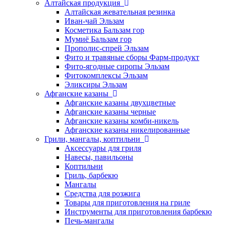
Алтайская продукция
Алтайская жевательная резинка
Иван-чай Эльзам
Косметика Бальзам гор
Мумиё Бальзам гор
Прополис-спрей Эльзам
Фито и травяные сборы Фарм-продукт
Фито-ягодные сиропы Эльзам
Фитокомплексы Эльзам
Эликсиры Эльзам
Афганские казаны
Афганские казаны двухцветные
Афганские казаны черные
Афганские казаны комби-никель
Афганские казаны никелированные
Грили, мангалы, коптильни
Аксессуары для гриля
Навесы, павильоны
Коптильни
Гриль, барбекю
Мангалы
Средства для розжига
Товары для приготовления на гриле
Инструменты для приготовления барбекю
Печь-мангалы