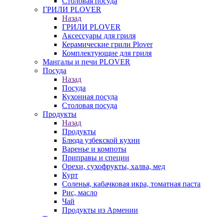
Столовая посуда
ГРИЛИ PLOVER
Назад
ГРИЛИ PLOVER
Аксессуары для гриля
Керамические грили Plover
Комплектующие для гриля
Мангалы и печи PLOVER
Посуда
Назад
Посуда
Кухонная посуда
Столовая посуда
Продукты
Назад
Продукты
Блюда узбекской кухни
Варенье и компоты
Приправы и специи
Орехи, сухофрукты, халва, мед
Курт
Соленья, кабачковая икра, томатная паста
Рис, масло
Чай
Продукты из Армении