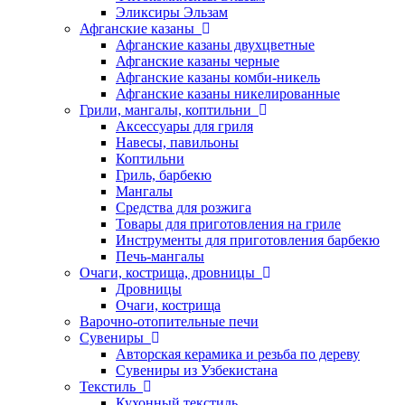
Эликсиры Эльзам
Афганские казаны
Афганские казаны двухцветные
Афганские казаны черные
Афганские казаны комби-никель
Афганские казаны никелированные
Грили, мангалы, коптильни
Аксессуары для гриля
Навесы, павильоны
Коптильни
Гриль, барбекю
Мангалы
Средства для розжига
Товары для приготовления на гриле
Инструменты для приготовления барбекю
Печь-мангалы
Очаги, кострища, дровницы
Дровницы
Очаги, кострища
Варочно-отопительные печи
Сувениры
Авторская керамика и резьба по дереву
Сувениры из Узбекистана
Текстиль
Кухонный текстиль