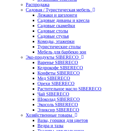
Распродажа
Садовая / Туристическая мебель
Лежаки и шезлонги
Садовые диваны и кресла
Садовые скамейки
Садовые столы
Садовые стулья
Комоды, этажерки
Туристические столы
Мебель для барбекю зон
Эко-продукты SIBERECO
Варенье SIBERECO
Кедрокофе SIBERECO
Конфеты SIBERECO
Мед SIBERECO
Орехи SIBERECO
Растительное масло SIBERECO
Чай SIBERECO
Шоколад SIBERECO
Экосоль SIBERECO
Эликсир SIBERECO
Хозяйственные товары
Вазы, горшки для цветов
Ведра и тазы
Туалеты, умывальники