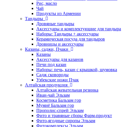
Рис, масло
Чай
Продукты из Армении
Тандыры
Дровяные тандыры
Аксессуары и комплектующие для тандыра
Наборы: Тандыры + аксессуары
Керамическая посуда для тандыров
Дровницы и аксессуары
Казаны, саджи, Пчаки
Казаны
Аксессуары для казанов
Печи под казан
Наборы: печь, казан с крышкой, шумовка
Садж сковороды
Узбекские ножи Пчак
Алтайская продукция
Алтайская жевательная резинка
Иван-чай Эльзам
Косметика Бальзам гор
Мумиё Бальзам гор
Прополис-спрей Эльзам
Фито и травяные сборы Фарм-продукт
Фито-ягодные сиропы Эльзам
Фитокомплексы Эльзам