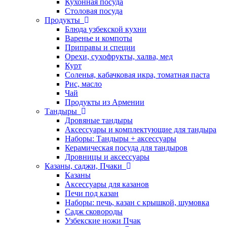
Кухонная посуда
Столовая посуда
Продукты
Блюда узбекской кухни
Варенье и компоты
Приправы и специи
Орехи, сухофрукты, халва, мед
Курт
Соленья, кабачковая икра, томатная паста
Рис, масло
Чай
Продукты из Армении
Тандыры
Дровяные тандыры
Аксессуары и комплектующие для тандыра
Наборы: Тандыры + аксессуары
Керамическая посуда для тандыров
Дровницы и аксессуары
Казаны, саджи, Пчаки
Казаны
Аксессуары для казанов
Печи под казан
Наборы: печь, казан с крышкой, шумовка
Садж сковороды
Узбекские ножи Пчак