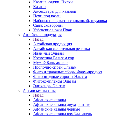
Казаны, саджи, Пчаки
Казаны
Аксессуары для казанов
Печи под казан
Наборы: печь, казан с крышкой, шумовка
Садж сковороды
Узбекские ножи Пчак
Алтайская продукция
Назад
Алтайская продукция
Алтайская жевательная резинка
Иван-чай Эльзам
Косметика Бальзам гор
Мумиё Бальзам гор
Прополис-спрей Эльзам
Фито и травяные сборы Фарм-продукт
Фито-ягодные сиропы Эльзам
Фитокомплексы Эльзам
Эликсиры Эльзам
Афганские казаны
Назад
Афганские казаны
Афганские казаны двухцветные
Афганские казаны черные
Афганские казаны комби-никель