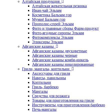
Алтайская продукция
Алтайская жевательная резинка
Иван-чай Эльзам
Косметика Бальзам гор
Мумиё Бальзам гор
Прополис-спрей Эльзам
Фито и травяные сборы Фарм-продукт
Фито-ягодные сиропы Эльзам
Фитокомплексы Эльзам
Эликсиры Эльзам
Афганские казаны
Афганские казаны двухцветные
Афганские казаны черные
Афганские казаны комби-никель
Афганские казаны никелированные
Грили, мангалы, коптильни
Аксессуары для гриля
Навесы, павильоны
Коптильни
Гриль, барбекю
Мангалы
Средства для розжига
Товары для приготовления на гриле
Инструменты для приготовления барбекю
Печь-мангалы