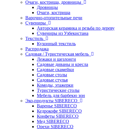
Очаги, кострища, дровницы
Дровницы
Очаги, кострища
Варочно-отопительные печи
Сувениры
Авторская керамика и резьба по дереву
Сувениры из Узбекистана
Текстиль
Кухонный текстиль
Распродажа
Садовая / Туристическая мебель
Лежаки и шезлонги
Садовые диваны и кресла
Садовые скамейки
Садовые столы
Садовые стулья
Комоды, этажерки
Туристические столы
Мебель для барбекю зон
Эко-продукты SIBERECO
Варенье SIBERECO
Кедрокофе SIBERECO
Конфеты SIBERECO
Мед SIBERECO
Орехи SIBERECO