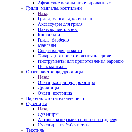
Афганские казаны никелированные
Грили, мангалы, коптильни
Назад
Грили, мангалы, коптильни
Аксессуары для гриля
Навесы, павильоны
Коптильни
Гриль, барбекю
Мангалы
Средства для розжига
Товары для приготовления на гриле
Инструменты для приготовления барбекю
Печь-мангалы
Очаги, кострища, дровницы
Назад
Очаги, кострища, дровницы
Дровницы
Очаги, кострища
Варочно-отопительные печи
Сувениры
Назад
Сувениры
Авторская керамика и резьба по дереву
Сувениры из Узбекистана
Текстиль