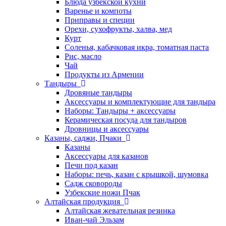
Блюда узбекской кухни
Варенье и компоты
Приправы и специи
Орехи, сухофрукты, халва, мед
Курт
Соленья, кабачковая икра, томатная паста
Рис, масло
Чай
Продукты из Армении
Тандыры
Дровяные тандыры
Аксессуары и комплектующие для тандыра
Наборы: Тандыры + аксессуары
Керамическая посуда для тандыров
Дровницы и аксессуары
Казаны, саджи, Пчаки
Казаны
Аксессуары для казанов
Печи под казан
Наборы: печь, казан с крышкой, шумовка
Садж сковороды
Узбекские ножи Пчак
Алтайская продукция
Алтайская жевательная резинка
Иван-чай Эльзам