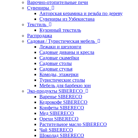
Варочно-отопительные печи
Сувениры
Авторская керамика и резьба по дереву
Сувениры из Узбекистана
Текстиль
Кухонный текстиль
Распродажа
Садовая / Туристическая мебель
Лежаки и шезлонги
Садовые диваны и кресла
Садовые скамейки
Садовые столы
Садовые стулья
Комоды, этажерки
Туристические столы
Мебель для барбекю зон
Эко-продукты SIBERECO
Варенье SIBERECO
Кедрокофе SIBERECO
Конфеты SIBERECO
Мед SIBERECO
Орехи SIBERECO
Растительное масло SIBERECO
Чай SIBERECO
Шоколад SIBERECO