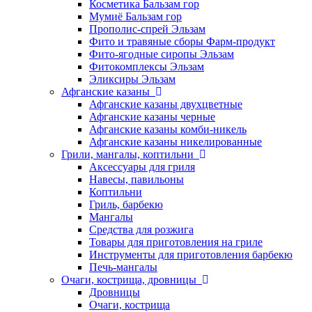
Косметика Бальзам гор
Мумиё Бальзам гор
Прополис-спрей Эльзам
Фито и травяные сборы Фарм-продукт
Фито-ягодные сиропы Эльзам
Фитокомплексы Эльзам
Эликсиры Эльзам
Афганские казаны
Афганские казаны двухцветные
Афганские казаны черные
Афганские казаны комби-никель
Афганские казаны никелированные
Грили, мангалы, коптильни
Аксессуары для гриля
Навесы, павильоны
Коптильни
Гриль, барбекю
Мангалы
Средства для розжига
Товары для приготовления на гриле
Инструменты для приготовления барбекю
Печь-мангалы
Очаги, кострища, дровницы
Дровницы
Очаги, кострища