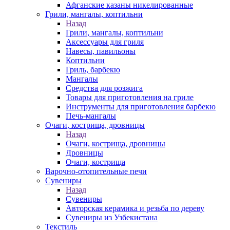
Афганские казаны никелированные
Грили, мангалы, коптильни
Назад
Грили, мангалы, коптильни
Аксессуары для гриля
Навесы, павильоны
Коптильни
Гриль, барбекю
Мангалы
Средства для розжига
Товары для приготовления на гриле
Инструменты для приготовления барбекю
Печь-мангалы
Очаги, кострища, дровницы
Назад
Очаги, кострища, дровницы
Дровницы
Очаги, кострища
Варочно-отопительные печи
Сувениры
Назад
Сувениры
Авторская керамика и резьба по дереву
Сувениры из Узбекистана
Текстиль