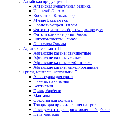
Алтайская продукция
Алтайская жевательная резинка
Иван-чай Эльзам
Косметика Бальзам гор
Мумиё Бальзам гор
Прополис-спрей Эльзам
Фито и травяные сборы Фарм-продукт
Фито-ягодные сиропы Эльзам
Фитокомплексы Эльзам
Эликсиры Эльзам
Афганские казаны
Афганские казаны двухцветные
Афганские казаны черные
Афганские казаны комби-никель
Афганские казаны никелированные
Грили, мангалы, коптильни
Аксессуары для гриля
Навесы, павильоны
Коптильни
Гриль, барбекю
Мангалы
Средства для розжига
Товары для приготовления на гриле
Инструменты для приготовления барбекю
Печь-мангалы