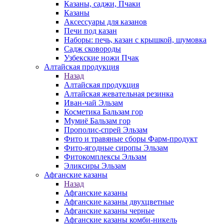
Казаны, саджи, Пчаки
Казаны
Аксессуары для казанов
Печи под казан
Наборы: печь, казан с крышкой, шумовка
Садж сковороды
Узбекские ножи Пчак
Алтайская продукция
Назад
Алтайская продукция
Алтайская жевательная резинка
Иван-чай Эльзам
Косметика Бальзам гор
Мумиё Бальзам гор
Прополис-спрей Эльзам
Фито и травяные сборы Фарм-продукт
Фито-ягодные сиропы Эльзам
Фитокомплексы Эльзам
Эликсиры Эльзам
Афганские казаны
Назад
Афганские казаны
Афганские казаны двухцветные
Афганские казаны черные
Афганские казаны комби-никель