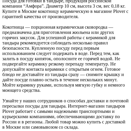
Посуда для готовки в тандыре, продукция российской
компании “Амфора”. Диаметр 10 см, высота 3 см, вес 0,18 кг.
Купите в Москве кокотницу керамическую в магазине Plover с
гарантией качества от производителя.
Кокотница — порционная керамическая сковородка —
предназначена для приготовления жюльена или других
горячих закусок. Для успешной работы с керамикой для
тандыра рекомендуется соблюдать несколько правил
безопасности. Купленную посуду перед первым
использованием следует подержать в воде. Перед тем, как
залить в посуду кипяток, ополосните ее горячей водой. Не
подвергайте керамику резкому перепаду температур. Не
допускайте контакта керамики с открытым огнем. Готовое
блюдо не доставайте из тандыра сразу — снимите крышку и
дайте посуде плавно остыть в течение нескольких минут.
Мойте керамику руками, используя мягкую губку и немного
моющего средства.
Узнайте у наших сотрудников о способах доставки и почтовой
пересылки посуды для тандыра. Интернет-магазин тандыров
Plover работает с самыми надежными транспортными и
курьерскими компаниями, обеспечивающими доставку по
России и в регионы. Любой товар можно купить с доставкой
в Москве или самовывозом со склада.