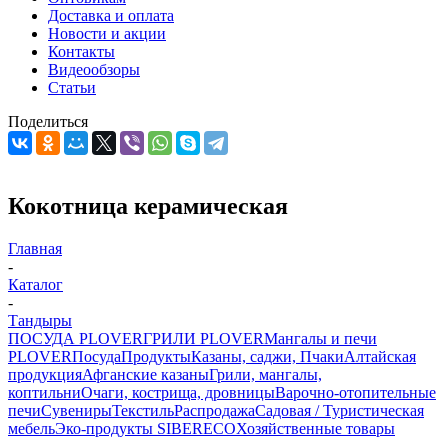
Доставка и оплата
Новости и акции
Контакты
Видеообзоры
Статьи
Поделиться
Кокотница керамическая
Главная
-
Каталог
-
Тандыры
ПОСУДА PLOVER
ГРИЛИ PLOVER
Мангалы и печи
PLOVER
Посуда
Продукты
Казаны, саджи, Пчаки
Алтайская
продукция
Афганские казаны
Грили, мангалы,
коптильни
Очаги, кострища, дровницы
Варочно-отопительные
печи
Сувениры
Текстиль
Распродажа
Садовая / Туристическая
мебель
Эко-продукты SIBERECO
Хозяйственные товары
-