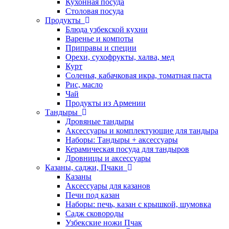
Кухонная посуда
Столовая посуда
Продукты
Блюда узбекской кухни
Варенье и компоты
Приправы и специи
Орехи, сухофрукты, халва, мед
Курт
Соленья, кабачковая икра, томатная паста
Рис, масло
Чай
Продукты из Армении
Тандыры
Дровяные тандыры
Аксессуары и комплектующие для тандыра
Наборы: Тандыры + аксессуары
Керамическая посуда для тандыров
Дровницы и аксессуары
Казаны, саджи, Пчаки
Казаны
Аксессуары для казанов
Печи под казан
Наборы: печь, казан с крышкой, шумовка
Садж сковороды
Узбекские ножи Пчак