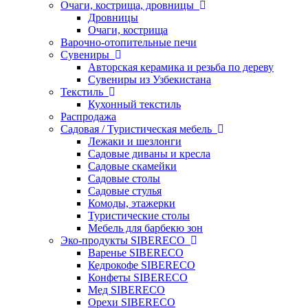
Очаги, кострища, дровницы
Дровницы
Очаги, кострища
Варочно-отопительные печи
Сувениры
Авторская керамика и резьба по дереву
Сувениры из Узбекистана
Текстиль
Кухонный текстиль
Распродажа
Садовая / Туристическая мебель
Лежаки и шезлонги
Садовые диваны и кресла
Садовые скамейки
Садовые столы
Садовые стулья
Комоды, этажерки
Туристические столы
Мебель для барбекю зон
Эко-продукты SIBERECO
Варенье SIBERECO
Кедрокофе SIBERECO
Конфеты SIBERECO
Мед SIBERECO
Орехи SIBERECO