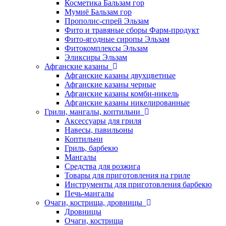
Косметика Бальзам гор
Мумиё Бальзам гор
Прополис-спрей Эльзам
Фито и травяные сборы Фарм-продукт
Фито-ягодные сиропы Эльзам
Фитокомплексы Эльзам
Эликсиры Эльзам
Афганские казаны
Афганские казаны двухцветные
Афганские казаны черные
Афганские казаны комби-никель
Афганские казаны никелированные
Грили, мангалы, коптильни
Аксессуары для гриля
Навесы, павильоны
Коптильни
Гриль, барбекю
Мангалы
Средства для розжига
Товары для приготовления на гриле
Инструменты для приготовления барбекю
Печь-мангалы
Очаги, кострища, дровницы
Дровницы
Очаги, кострища