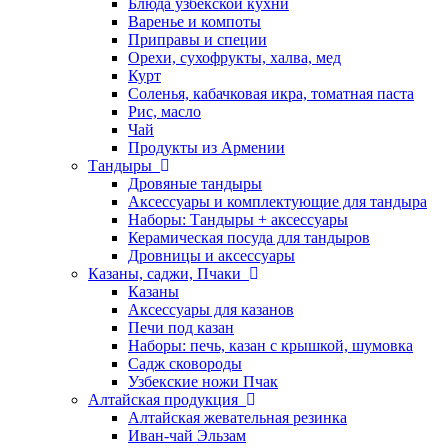
Блюда узбекской кухни
Варенье и компоты
Приправы и специи
Орехи, сухофрукты, халва, мед
Курт
Соленья, кабачковая икра, томатная паста
Рис, масло
Чай
Продукты из Армении
Тандыры
Дровяные тандыры
Аксессуары и комплектующие для тандыра
Наборы: Тандыры + аксессуары
Керамическая посуда для тандыров
Дровницы и аксессуары
Казаны, саджи, Пчаки
Казаны
Аксессуары для казанов
Печи под казан
Наборы: печь, казан с крышкой, шумовка
Садж сковороды
Узбекские ножи Пчак
Алтайская продукция
Алтайская жевательная резинка
Иван-чай Эльзам