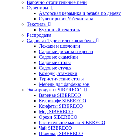
Варочно-отопительные печи
Сувениры
Авторская керамика и резьба по дереву
Сувениры из Узбекистана
Текстиль
Кухонный текстиль
Распродажа
Садовая / Туристическая мебель
Лежаки и шезлонги
Садовые диваны и кресла
Садовые скамейки
Садовые столы
Садовые стулья
Комоды, этажерки
Туристические столы
Мебель для барбекю зон
Эко-продукты SIBERECO
Варенье SIBERECO
Кедрокофе SIBERECO
Конфеты SIBERECO
Мед SIBERECO
Орехи SIBERECO
Растительное масло SIBERECO
Чай SIBERECO
Шоколад SIBERECO