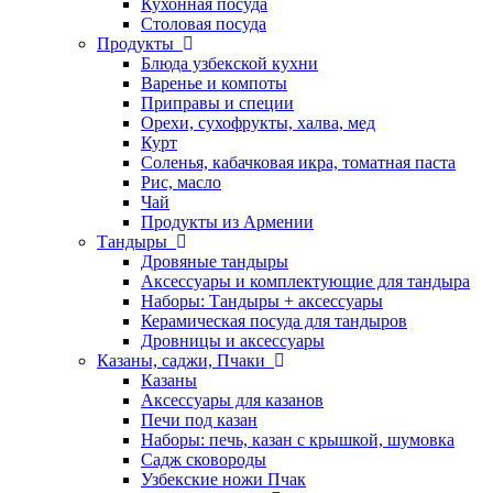
Кухонная посуда
Столовая посуда
Продукты
Блюда узбекской кухни
Варенье и компоты
Приправы и специи
Орехи, сухофрукты, халва, мед
Курт
Соленья, кабачковая икра, томатная паста
Рис, масло
Чай
Продукты из Армении
Тандыры
Дровяные тандыры
Аксессуары и комплектующие для тандыра
Наборы: Тандыры + аксессуары
Керамическая посуда для тандыров
Дровницы и аксессуары
Казаны, саджи, Пчаки
Казаны
Аксессуары для казанов
Печи под казан
Наборы: печь, казан с крышкой, шумовка
Садж сковороды
Узбекские ножи Пчак