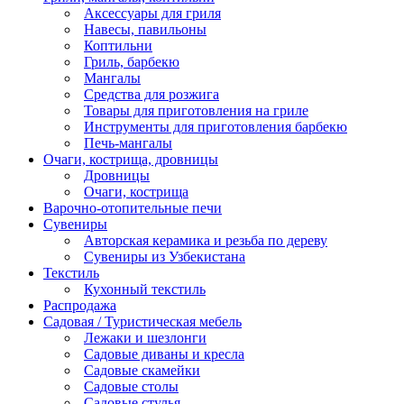
Аксессуары для гриля
Навесы, павильоны
Коптильни
Гриль, барбекю
Мангалы
Средства для розжига
Товары для приготовления на гриле
Инструменты для приготовления барбекю
Печь-мангалы
Очаги, кострища, дровницы
Дровницы
Очаги, кострища
Варочно-отопительные печи
Сувениры
Авторская керамика и резьба по дереву
Сувениры из Узбекистана
Текстиль
Кухонный текстиль
Распродажа
Садовая / Туристическая мебель
Лежаки и шезлонги
Садовые диваны и кресла
Садовые скамейки
Садовые столы
Садовые стулья