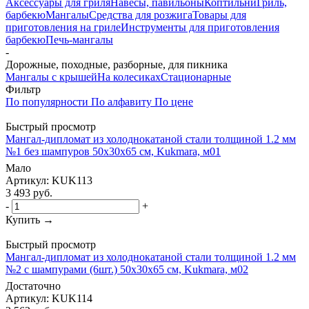
Аксессуары для гриля
Навесы, павильоны
Коптильни
Гриль,
барбекю
Мангалы
Средства для розжига
Товары для
приготовления на гриле
Инструменты для приготовления
барбекю
Печь-мангалы
-
Дорожные, походные, разборные, для пикника
Мангалы с крышей
На колесиках
Стационарные
Фильтр
По популярности
По алфавиту
По цене
Быстрый просмотр
Мангал-дипломат из холоднокатаной стали толщиной 1.2 мм
№1 без шампуров 50х30х65 см, Kukmara, м01
Мало
Артикул: KUK113
3 493
руб.
-
+
Купить →
Быстрый просмотр
Мангал-дипломат из холоднокатаной стали толщиной 1.2 мм
№2 с шампурами (6шт.) 50х30х65 см, Kukmara, м02
Достаточно
Артикул: KUK114