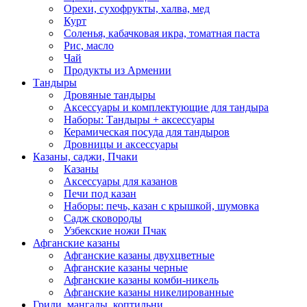
Орехи, сухофрукты, халва, мед
Курт
Соленья, кабачковая икра, томатная паста
Рис, масло
Чай
Продукты из Армении
Тандыры
Дровяные тандыры
Аксессуары и комплектующие для тандыра
Наборы: Тандыры + аксессуары
Керамическая посуда для тандыров
Дровницы и аксессуары
Казаны, саджи, Пчаки
Казаны
Аксессуары для казанов
Печи под казан
Наборы: печь, казан с крышкой, шумовка
Садж сковороды
Узбекские ножи Пчак
Афганские казаны
Афганские казаны двухцветные
Афганские казаны черные
Афганские казаны комби-никель
Афганские казаны никелированные
Грили, мангалы, коптильни