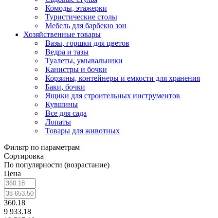
Комоды, этажерки
Туристические столы
Мебель для барбекю зон
Хозяйственные товары
Вазы, горшки для цветов
Ведра и тазы
Туалеты, умывальники
Канистры и бочки
Корзины, контейнеры и емкости для хранения
Баки, бочки
Ящики для строительных инструментов
Кувшины
Все для сада
Лопаты
Товары для животных
Фильтр по параметрам
Сортировка
По популярности (возрастание)
Цена
360.18
9 933.18