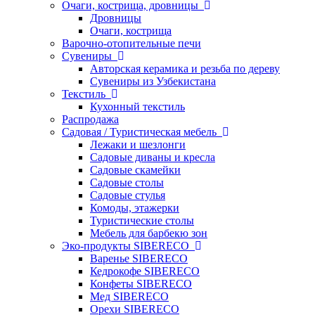
Очаги, кострища, дровницы
Дровницы
Очаги, кострища
Варочно-отопительные печи
Сувениры
Авторская керамика и резьба по дереву
Сувениры из Узбекистана
Текстиль
Кухонный текстиль
Распродажа
Садовая / Туристическая мебель
Лежаки и шезлонги
Садовые диваны и кресла
Садовые скамейки
Садовые столы
Садовые стулья
Комоды, этажерки
Туристические столы
Мебель для барбекю зон
Эко-продукты SIBERECO
Варенье SIBERECO
Кедрокофе SIBERECO
Конфеты SIBERECO
Мед SIBERECO
Орехи SIBERECO