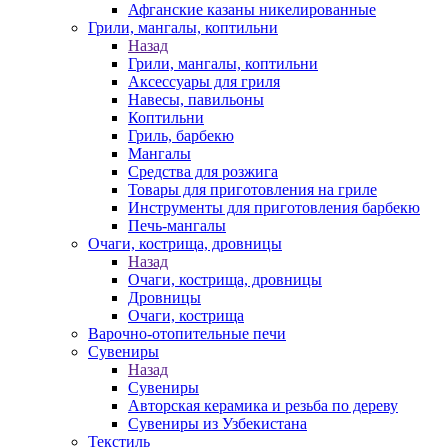
Афганские казаны никелированные
Грили, мангалы, коптильни
Назад
Грили, мангалы, коптильни
Аксессуары для гриля
Навесы, павильоны
Коптильни
Гриль, барбекю
Мангалы
Средства для розжига
Товары для приготовления на гриле
Инструменты для приготовления барбекю
Печь-мангалы
Очаги, кострища, дровницы
Назад
Очаги, кострища, дровницы
Дровницы
Очаги, кострища
Варочно-отопительные печи
Сувениры
Назад
Сувениры
Авторская керамика и резьба по дереву
Сувениры из Узбекистана
Текстиль