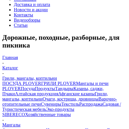
Доставка и оплата
Новости и акции
Контакты
Видеообзоры
Статьи
Дорожные, походные, разборные, для
пикника
Главная
-
Каталог
-
Грили, мангалы, коптильни
ПОСУДА PLOVER
ГРИЛИ PLOVER
Мангалы и печи
PLOVER
Посуда
Продукты
Тандыры
Казаны, саджи,
Пчаки
Алтайская продукция
Афганские казаны
Грили,
мангалы, коптильни
Очаги, кострища, дровницы
Варочно-
отопительные печи
Сувениры
Текстиль
Распродажа
Садовая /
Туристическая мебель
Эко-продукты
SIBERECO
Хозяйственные товары
-
Мангалы