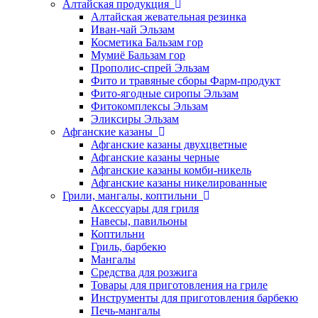
Алтайская продукция
Алтайская жевательная резинка
Иван-чай Эльзам
Косметика Бальзам гор
Мумиё Бальзам гор
Прополис-спрей Эльзам
Фито и травяные сборы Фарм-продукт
Фито-ягодные сиропы Эльзам
Фитокомплексы Эльзам
Эликсиры Эльзам
Афганские казаны
Афганские казаны двухцветные
Афганские казаны черные
Афганские казаны комби-никель
Афганские казаны никелированные
Грили, мангалы, коптильни
Аксессуары для гриля
Навесы, павильоны
Коптильни
Гриль, барбекю
Мангалы
Средства для розжига
Товары для приготовления на гриле
Инструменты для приготовления барбекю
Печь-мангалы