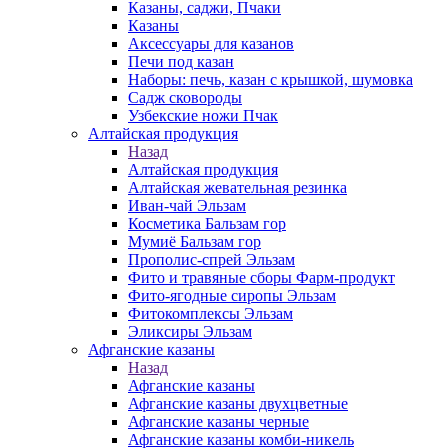
Казаны, саджи, Пчаки
Казаны
Аксессуары для казанов
Печи под казан
Наборы: печь, казан с крышкой, шумовка
Садж сковороды
Узбекские ножи Пчак
Алтайская продукция
Назад
Алтайская продукция
Алтайская жевательная резинка
Иван-чай Эльзам
Косметика Бальзам гор
Мумиё Бальзам гор
Прополис-спрей Эльзам
Фито и травяные сборы Фарм-продукт
Фито-ягодные сиропы Эльзам
Фитокомплексы Эльзам
Эликсиры Эльзам
Афганские казаны
Назад
Афганские казаны
Афганские казаны двухцветные
Афганские казаны черные
Афганские казаны комби-никель