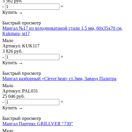
3 562
руб.
-
+
Купить →
Быстрый просмотр
Мангал №17 из холоднокатаной стали 1.5 мм, 60х35х70 см,
Kukmara, м17
Мало
Артикул: KUK117
3 826
руб.
-
+
Купить →
Быстрый просмотр
Мангал разборный «Clever heat» ст.3мм, Заваод Палитра
Мало
Артикул: PAL031
25 046
руб.
-
+
Купить →
Быстрый просмотр
Мангал Партикс GRILLVER "730"
Мало