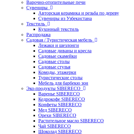
Варочно-отопительные печи
Сувениры
Авторская керамика и резьба по дереву
Сувениры из Узбекистана
Текстиль
Кухонный текстиль
Распродажа
Садовая / Туристическая мебель
Лежаки и шезлонги
Садовые диваны и кресла
Садовые скамейки
Садовые столы
Садовые стулья
Комоды, этажерки
Туристические столы
Мебель для барбекю зон
Эко-продукты SIBERECO
Варенье SIBERECO
Кедрокофе SIBERECO
Конфеты SIBERECO
Мед SIBERECO
Орехи SIBERECO
Растительное масло SIBERECO
Чай SIBERECO
Шоколад SIBERECO