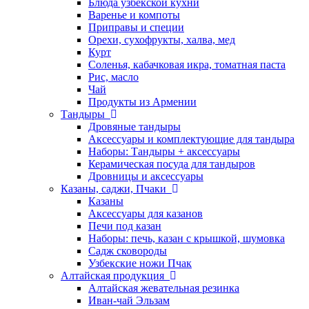
Блюда узбекской кухни
Варенье и компоты
Приправы и специи
Орехи, сухофрукты, халва, мед
Курт
Соленья, кабачковая икра, томатная паста
Рис, масло
Чай
Продукты из Армении
Тандыры
Дровяные тандыры
Аксессуары и комплектующие для тандыра
Наборы: Тандыры + аксессуары
Керамическая посуда для тандыров
Дровницы и аксессуары
Казаны, саджи, Пчаки
Казаны
Аксессуары для казанов
Печи под казан
Наборы: печь, казан с крышкой, шумовка
Садж сковороды
Узбекские ножи Пчак
Алтайская продукция
Алтайская жевательная резинка
Иван-чай Эльзам