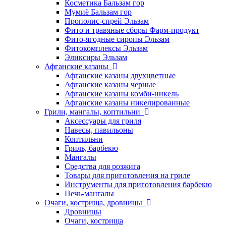
Косметика Бальзам гор
Мумиё Бальзам гор
Прополис-спрей Эльзам
Фито и травяные сборы Фарм-продукт
Фито-ягодные сиропы Эльзам
Фитокомплексы Эльзам
Эликсиры Эльзам
Афганские казаны
Афганские казаны двухцветные
Афганские казаны черные
Афганские казаны комби-никель
Афганские казаны никелированные
Грили, мангалы, коптильни
Аксессуары для гриля
Навесы, павильоны
Коптильни
Гриль, барбекю
Мангалы
Средства для розжига
Товары для приготовления на гриле
Инструменты для приготовления барбекю
Печь-мангалы
Очаги, кострища, дровницы
Дровницы
Очаги, кострища