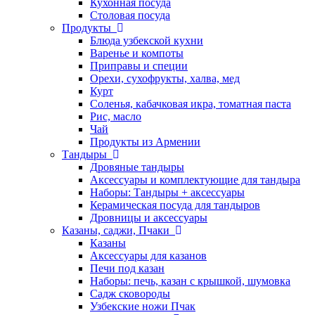
Кухонная посуда
Столовая посуда
Продукты
Блюда узбекской кухни
Варенье и компоты
Приправы и специи
Орехи, сухофрукты, халва, мед
Курт
Соленья, кабачковая икра, томатная паста
Рис, масло
Чай
Продукты из Армении
Тандыры
Дровяные тандыры
Аксессуары и комплектующие для тандыра
Наборы: Тандыры + аксессуары
Керамическая посуда для тандыров
Дровницы и аксессуары
Казаны, саджи, Пчаки
Казаны
Аксессуары для казанов
Печи под казан
Наборы: печь, казан с крышкой, шумовка
Садж сковороды
Узбекские ножи Пчак