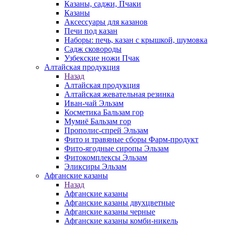
Казаны, саджи, Пчаки
Казаны
Аксессуары для казанов
Печи под казан
Наборы: печь, казан с крышкой, шумовка
Садж сковороды
Узбекские ножи Пчак
Алтайская продукция
Назад
Алтайская продукция
Алтайская жевательная резинка
Иван-чай Эльзам
Косметика Бальзам гор
Мумиё Бальзам гор
Прополис-спрей Эльзам
Фито и травяные сборы Фарм-продукт
Фито-ягодные сиропы Эльзам
Фитокомплексы Эльзам
Эликсиры Эльзам
Афганские казаны
Назад
Афганские казаны
Афганские казаны двухцветные
Афганские казаны черные
Афганские казаны комби-никель