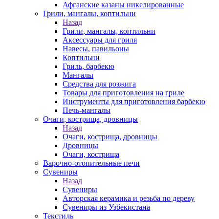
Афганские казаны никелированные
Грили, мангалы, коптильни
Назад
Грили, мангалы, коптильни
Аксессуары для гриля
Навесы, павильоны
Коптильни
Гриль, барбекю
Мангалы
Средства для розжига
Товары для приготовления на гриле
Инструменты для приготовления барбекю
Печь-мангалы
Очаги, кострища, дровницы
Назад
Очаги, кострища, дровницы
Дровницы
Очаги, кострища
Варочно-отопительные печи
Сувениры
Назад
Сувениры
Авторская керамика и резьба по дереву
Сувениры из Узбекистана
Текстиль