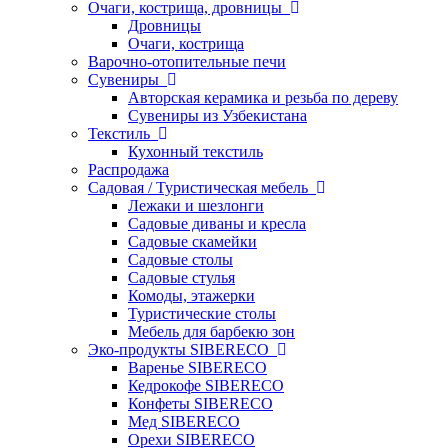
Очаги, кострища, дровницы
Дровницы
Очаги, кострища
Варочно-отопительные печи
Сувениры
Авторская керамика и резьба по дереву
Сувениры из Узбекистана
Текстиль
Кухонный текстиль
Распродажа
Садовая / Туристическая мебель
Лежаки и шезлонги
Садовые диваны и кресла
Садовые скамейки
Садовые столы
Садовые стулья
Комоды, этажерки
Туристические столы
Мебель для барбекю зон
Эко-продукты SIBERECO
Варенье SIBERECO
Кедрокофе SIBERECO
Конфеты SIBERECO
Мед SIBERECO
Орехи SIBERECO