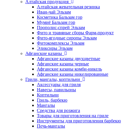
Алтайская продукция
Алтайская жевательная резинка
Иван-чай Эльзам
Косметика Бальзам гор
Мумиё Бальзам гор
Прополис-спрей Эльзам
Фито и травяные сборы Фарм-продукт
Фито-ягодные сиропы Эльзам
Фитокомплексы Эльзам
Эликсиры Эльзам
Афганские казаны
Афганские казаны двухцветные
Афганские казаны черные
Афганские казаны комби-никель
Афганские казаны никелированные
Грили, мангалы, коптильни
Аксессуары для гриля
Навесы, павильоны
Коптильни
Гриль, барбекю
Мангалы
Средства для розжига
Товары для приготовления на гриле
Инструменты для приготовления барбекю
Печь-мангалы