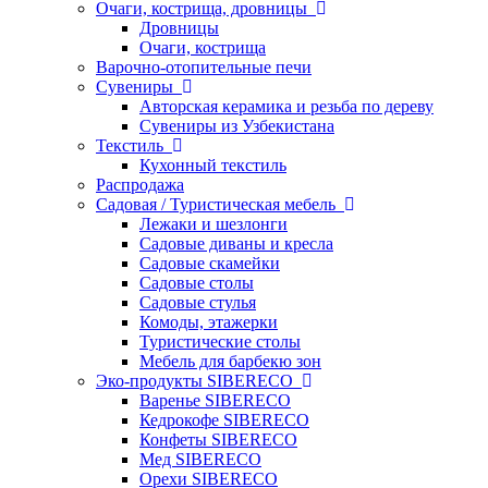
Очаги, кострища, дровницы
Дровницы
Очаги, кострища
Варочно-отопительные печи
Сувениры
Авторская керамика и резьба по дереву
Сувениры из Узбекистана
Текстиль
Кухонный текстиль
Распродажа
Садовая / Туристическая мебель
Лежаки и шезлонги
Садовые диваны и кресла
Садовые скамейки
Садовые столы
Садовые стулья
Комоды, этажерки
Туристические столы
Мебель для барбекю зон
Эко-продукты SIBERECO
Варенье SIBERECO
Кедрокофе SIBERECO
Конфеты SIBERECO
Мед SIBERECO
Орехи SIBERECO