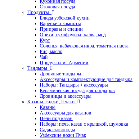
Кухонная посуда
Столовая посуда
Продукты
Блюда узбекской кухни
Варенье и компоты
Приправы и специи
Орехи, сухофрукты, халва, мед
Курт
Соленья, кабачковая икра, томатная паста
Рис, масло
Чай
Продукты из Армении
Тандыры
Дровяные тандыры
Аксессуары и комплектующие для тандыра
Наборы: Тандыры + аксессуары
Керамическая посуда для тандыров
Дровницы и аксессуары
Казаны, саджи, Пчаки
Казаны
Аксессуары для казанов
Печи под казан
Наборы: печь, казан с крышкой, шумовка
Садж сковороды
Узбекские ножи Пчак