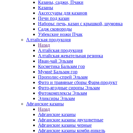
Казаны, саджи, Пчаки
Казаны
Аксессуары для казанов
Печи под казан
Наборы: печь, казан с крышкой, шумовка
Садж сковороды
Узбекские ножи Пчак
Алтайская продукция
Назад
Алтайская продукция
Алтайская жевательная резинка
Иван-чай Эльзам
Косметика Бальзам гор
Мумиё Бальзам гор
Прополис-спрей Эльзам
Фито и травяные сборы Фарм-продукт
Фито-ягодные сиропы Эльзам
Фитокомплексы Эльзам
Эликсиры Эльзам
Афганские казаны
Назад
Афганские казаны
Афганские казаны двухцветные
Афганские казаны черные
Афганские казаны комби-никель