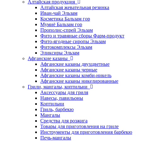
Алтайская продукция
Алтайская жевательная резинка
Иван-чай Эльзам
Косметика Бальзам гор
Мумиё Бальзам гор
Прополис-спрей Эльзам
Фито и травяные сборы Фарм-продукт
Фито-ягодные сиропы Эльзам
Фитокомплексы Эльзам
Эликсиры Эльзам
Афганские казаны
Афганские казаны двухцветные
Афганские казаны черные
Афганские казаны комби-никель
Афганские казаны никелированные
Грили, мангалы, коптильни
Аксессуары для гриля
Навесы, павильоны
Коптильни
Гриль, барбекю
Мангалы
Средства для розжига
Товары для приготовления на гриле
Инструменты для приготовления барбекю
Печь-мангалы