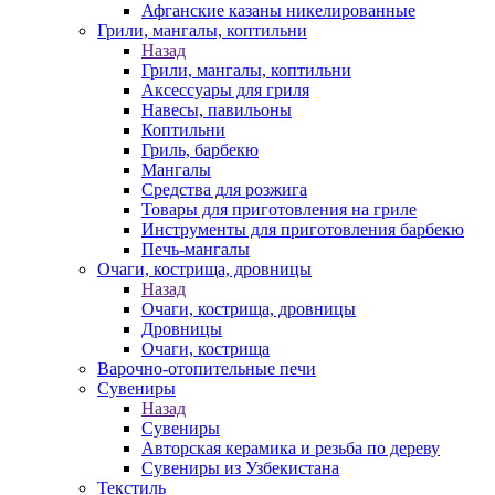
Афганские казаны никелированные
Грили, мангалы, коптильни
Назад
Грили, мангалы, коптильни
Аксессуары для гриля
Навесы, павильоны
Коптильни
Гриль, барбекю
Мангалы
Средства для розжига
Товары для приготовления на гриле
Инструменты для приготовления барбекю
Печь-мангалы
Очаги, кострища, дровницы
Назад
Очаги, кострища, дровницы
Дровницы
Очаги, кострища
Варочно-отопительные печи
Сувениры
Назад
Сувениры
Авторская керамика и резьба по дереву
Сувениры из Узбекистана
Текстиль