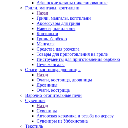
Афганские казаны никелированные
Грили, мангалы, коптильни
Назад
Грили, мангалы, коптильни
Аксессуары для гриля
Навесы, павильоны
Коптильни
Гриль, барбекю
Мангалы
Средства для розжига
Товары для приготовления на гриле
Инструменты для приготовления барбекю
Печь-мангалы
Очаги, кострища, дровницы
Назад
Очаги, кострища, дровницы
Дровницы
Очаги, кострища
Варочно-отопительные печи
Сувениры
Назад
Сувениры
Авторская керамика и резьба по дереву
Сувениры из Узбекистана
Текстиль