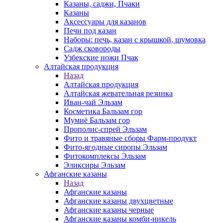
Казаны, саджи, Пчаки
Казаны
Аксессуары для казанов
Печи под казан
Наборы: печь, казан с крышкой, шумовка
Садж сковороды
Узбекские ножи Пчак
Алтайская продукция
Назад
Алтайская продукция
Алтайская жевательная резинка
Иван-чай Эльзам
Косметика Бальзам гор
Мумиё Бальзам гор
Прополис-спрей Эльзам
Фито и травяные сборы Фарм-продукт
Фито-ягодные сиропы Эльзам
Фитокомплексы Эльзам
Эликсиры Эльзам
Афганские казаны
Назад
Афганские казаны
Афганские казаны двухцветные
Афганские казаны черные
Афганские казаны комби-никель