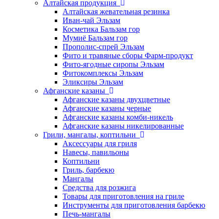
Алтайская продукция
Алтайская жевательная резинка
Иван-чай Эльзам
Косметика Бальзам гор
Мумиё Бальзам гор
Прополис-спрей Эльзам
Фито и травяные сборы Фарм-продукт
Фито-ягодные сиропы Эльзам
Фитокомплексы Эльзам
Эликсиры Эльзам
Афганские казаны
Афганские казаны двухцветные
Афганские казаны черные
Афганские казаны комби-никель
Афганские казаны никелированные
Грили, мангалы, коптильни
Аксессуары для гриля
Навесы, павильоны
Коптильни
Гриль, барбекю
Мангалы
Средства для розжига
Товары для приготовления на гриле
Инструменты для приготовления барбекю
Печь-мангалы