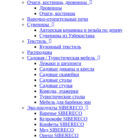
Очаги, кострища, дровницы
Дровницы
Очаги, кострища
Варочно-отопительные печи
Сувениры
Авторская керамика и резьба по дереву
Сувениры из Узбекистана
Текстиль
Кухонный текстиль
Распродажа
Садовая / Туристическая мебель
Лежаки и шезлонги
Садовые диваны и кресла
Садовые скамейки
Садовые столы
Садовые стулья
Комоды, этажерки
Туристические столы
Мебель для барбекю зон
Эко-продукты SIBERECO
Варенье SIBERECO
Кедрокофе SIBERECO
Конфеты SIBERECO
Мед SIBERECO
Орехи SIBERECO