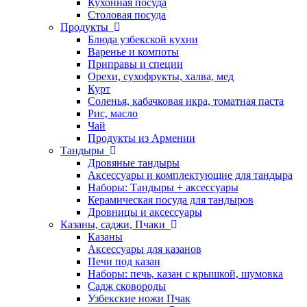
Кухонная посуда
Столовая посуда
Продукты
Блюда узбекской кухни
Варенье и компоты
Приправы и специи
Орехи, сухофрукты, халва, мед
Курт
Соленья, кабачковая икра, томатная паста
Рис, масло
Чай
Продукты из Армении
Тандыры
Дровяные тандыры
Аксессуары и комплектующие для тандыра
Наборы: Тандыры + аксессуары
Керамическая посуда для тандыров
Дровницы и аксессуары
Казаны, саджи, Пчаки
Казаны
Аксессуары для казанов
Печи под казан
Наборы: печь, казан с крышкой, шумовка
Садж сковороды
Узбекские ножи Пчак