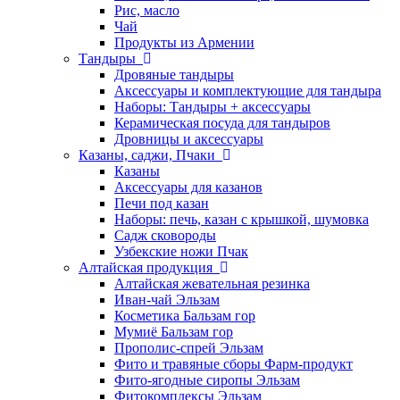
Рис, масло
Чай
Продукты из Армении
Тандыры
Дровяные тандыры
Аксессуары и комплектующие для тандыра
Наборы: Тандыры + аксессуары
Керамическая посуда для тандыров
Дровницы и аксессуары
Казаны, саджи, Пчаки
Казаны
Аксессуары для казанов
Печи под казан
Наборы: печь, казан с крышкой, шумовка
Садж сковороды
Узбекские ножи Пчак
Алтайская продукция
Алтайская жевательная резинка
Иван-чай Эльзам
Косметика Бальзам гор
Мумиё Бальзам гор
Прополис-спрей Эльзам
Фито и травяные сборы Фарм-продукт
Фито-ягодные сиропы Эльзам
Фитокомплексы Эльзам