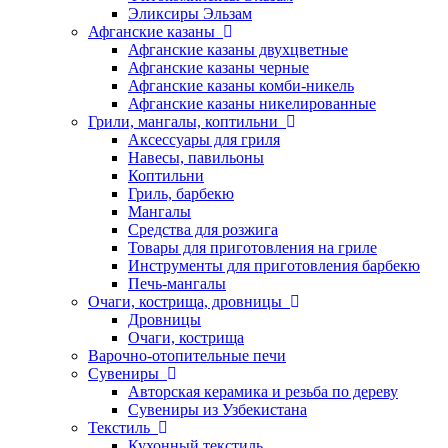
Эликсиры Эльзам
Афганские казаны
Афганские казаны двухцветные
Афганские казаны черные
Афганские казаны комби-никель
Афганские казаны никелированные
Грили, мангалы, коптильни
Аксессуары для гриля
Навесы, павильоны
Коптильни
Гриль, барбекю
Мангалы
Средства для розжига
Товары для приготовления на гриле
Инструменты для приготовления барбекю
Печь-мангалы
Очаги, кострища, дровницы
Дровницы
Очаги, кострища
Варочно-отопительные печи
Сувениры
Авторская керамика и резьба по дереву
Сувениры из Узбекистана
Текстиль
Кухонный текстиль