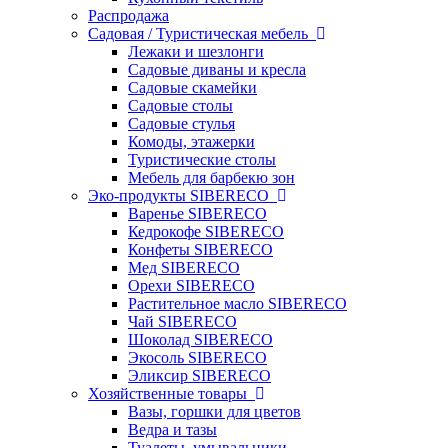
Распродажа
Садовая / Туристическая мебель
Лежаки и шезлонги
Садовые диваны и кресла
Садовые скамейки
Садовые столы
Садовые стулья
Комоды, этажерки
Туристические столы
Мебель для барбекю зон
Эко-продукты SIBERECO
Варенье SIBERECO
Кедрокофе SIBERECO
Конфеты SIBERECO
Мед SIBERECO
Орехи SIBERECO
Растительное масло SIBERECO
Чай SIBERECO
Шоколад SIBERECO
Экосоль SIBERECO
Эликсир SIBERECO
Хозяйственные товары
Вазы, горшки для цветов
Ведра и тазы
Туалеты, умывальники