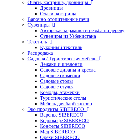
Очаги, кострища, дровницы
Дровницы
Очаги, кострища
Варочно-отопительные печи
Сувениры
Авторская керамика и резьба по дереву
Сувениры из Узбекистана
Текстиль
Кухонный текстиль
Распродажа
Садовая / Туристическая мебель
Лежаки и шезлонги
Садовые диваны и кресла
Садовые скамейки
Садовые столы
Садовые стулья
Комоды, этажерки
Туристические столы
Мебель для барбекю зон
Эко-продукты SIBERECO
Варенье SIBERECO
Кедрокофе SIBERECO
Конфеты SIBERECO
Мед SIBERECO
Орехи SIBERECO