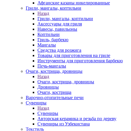
Афганские казаны никелированные
Грили, мангалы, коптильни
Назад
Грили, мангалы, коптильни
Аксессуары для гриля
Навесы, павильоны
Коптильни
Гриль, барбекю
Мангалы
Средства для розжига
Товары для приготовления на гриле
Инструменты для приготовления барбекю
Печь-мангалы
Очаги, кострища, дровницы
Назад
Очаги, кострища, дровницы
Дровницы
Очаги, кострища
Варочно-отопительные печи
Сувениры
Назад
Сувениры
Авторская керамика и резьба по дереву
Сувениры из Узбекистана
Текстиль