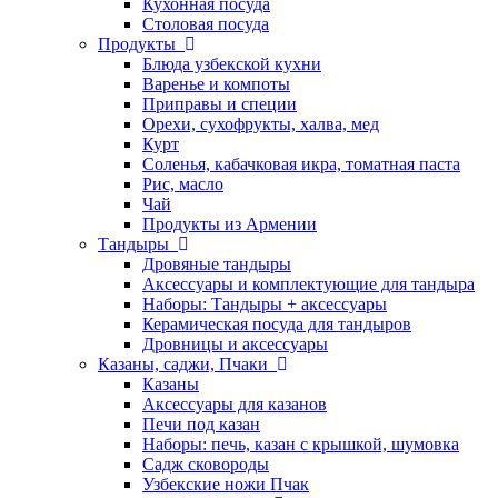
Кухонная посуда
Столовая посуда
Продукты
Блюда узбекской кухни
Варенье и компоты
Приправы и специи
Орехи, сухофрукты, халва, мед
Курт
Соленья, кабачковая икра, томатная паста
Рис, масло
Чай
Продукты из Армении
Тандыры
Дровяные тандыры
Аксессуары и комплектующие для тандыра
Наборы: Тандыры + аксессуары
Керамическая посуда для тандыров
Дровницы и аксессуары
Казаны, саджи, Пчаки
Казаны
Аксессуары для казанов
Печи под казан
Наборы: печь, казан с крышкой, шумовка
Садж сковороды
Узбекские ножи Пчак