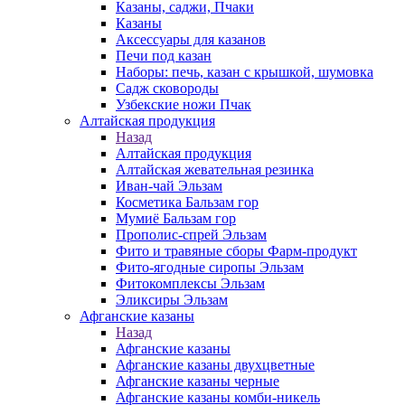
Казаны, саджи, Пчаки
Казаны
Аксессуары для казанов
Печи под казан
Наборы: печь, казан с крышкой, шумовка
Садж сковороды
Узбекские ножи Пчак
Алтайская продукция
Назад
Алтайская продукция
Алтайская жевательная резинка
Иван-чай Эльзам
Косметика Бальзам гор
Мумиё Бальзам гор
Прополис-спрей Эльзам
Фито и травяные сборы Фарм-продукт
Фито-ягодные сиропы Эльзам
Фитокомплексы Эльзам
Эликсиры Эльзам
Афганские казаны
Назад
Афганские казаны
Афганские казаны двухцветные
Афганские казаны черные
Афганские казаны комби-никель