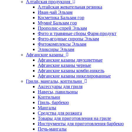
Алтайская продукция
Алтайская жевательная резинка
Иван-чай Эльзам
Косметика Бальзам гор
Мумиё Бальзам гор
Прополис-спрей Эльзам
Фито и травяные сборы Фарм-продукт
Фито-ягодные сиропы Эльзам
Фитокомплексы Эльзам
Эликсиры Эльзам
Афганские казаны
Афганские казаны двухцветные
Афганские казаны черные
Афганские казаны комби-никель
Афганские казаны никелированные
Грили, мангалы, коптильни
Аксессуары для гриля
Навесы, павильоны
Коптильни
Гриль, барбекю
Мангалы
Средства для розжига
Товары для приготовления на гриле
Инструменты для приготовления барбекю
Печь-мангалы