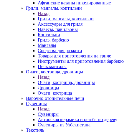
Афганские казаны никелированные
Грили, мангалы, коптильни
Назад
Грили, мангалы, коптильни
Аксессуары для гриля
Навесы, павильоны
Коптильни
Гриль, барбекю
Мангалы
Средства для розжига
Товары для приготовления на гриле
Инструменты для приготовления барбекю
Печь-мангалы
Очаги, кострища, дровницы
Назад
Очаги, кострища, дровницы
Дровницы
Очаги, кострища
Варочно-отопительные печи
Сувениры
Назад
Сувениры
Авторская керамика и резьба по дереву
Сувениры из Узбекистана
Текстиль