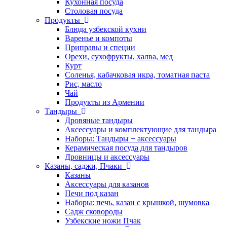
Кухонная посуда
Столовая посуда
Продукты
Блюда узбекской кухни
Варенье и компоты
Приправы и специи
Орехи, сухофрукты, халва, мед
Курт
Соленья, кабачковая икра, томатная паста
Рис, масло
Чай
Продукты из Армении
Тандыры
Дровяные тандыры
Аксессуары и комплектующие для тандыра
Наборы: Тандыры + аксессуары
Керамическая посуда для тандыров
Дровницы и аксессуары
Казаны, саджи, Пчаки
Казаны
Аксессуары для казанов
Печи под казан
Наборы: печь, казан с крышкой, шумовка
Садж сковороды
Узбекские ножи Пчак