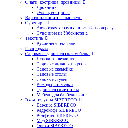
Очаги, кострища, дровницы
Дровницы
Очаги, кострища
Варочно-отопительные печи
Сувениры
Авторская керамика и резьба по дереву
Сувениры из Узбекистана
Текстиль
Кухонный текстиль
Распродажа
Садовая / Туристическая мебель
Лежаки и шезлонги
Садовые диваны и кресла
Садовые скамейки
Садовые столы
Садовые стулья
Комоды, этажерки
Туристические столы
Мебель для барбекю зон
Эко-продукты SIBERECO
Варенье SIBERECO
Кедрокофе SIBERECO
Конфеты SIBERECO
Мед SIBERECO
Орехи SIBERECO