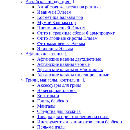
Алтайская продукция
Алтайская жевательная резинка
Иван-чай Эльзам
Косметика Бальзам гор
Мумиё Бальзам гор
Прополис-спрей Эльзам
Фито и травяные сборы Фарм-продукт
Фито-ягодные сиропы Эльзам
Фитокомплексы Эльзам
Эликсиры Эльзам
Афганские казаны
Афганские казаны двухцветные
Афганские казаны черные
Афганские казаны комби-никель
Афганские казаны никелированные
Грили, мангалы, коптильни
Аксессуары для гриля
Навесы, павильоны
Коптильни
Гриль, барбекю
Мангалы
Средства для розжига
Товары для приготовления на гриле
Инструменты для приготовления барбекю
Печь-мангалы