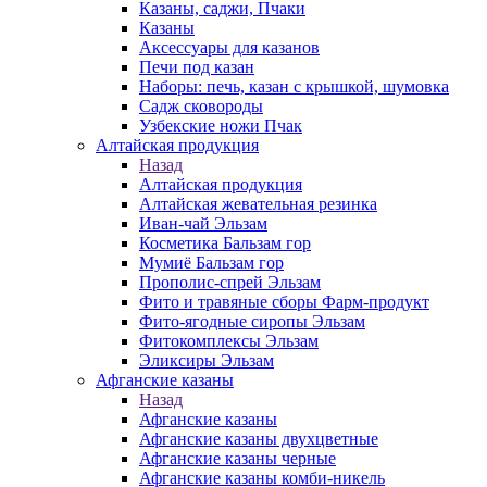
Казаны, саджи, Пчаки
Казаны
Аксессуары для казанов
Печи под казан
Наборы: печь, казан с крышкой, шумовка
Садж сковороды
Узбекские ножи Пчак
Алтайская продукция
Назад
Алтайская продукция
Алтайская жевательная резинка
Иван-чай Эльзам
Косметика Бальзам гор
Мумиё Бальзам гор
Прополис-спрей Эльзам
Фито и травяные сборы Фарм-продукт
Фито-ягодные сиропы Эльзам
Фитокомплексы Эльзам
Эликсиры Эльзам
Афганские казаны
Назад
Афганские казаны
Афганские казаны двухцветные
Афганские казаны черные
Афганские казаны комби-никель