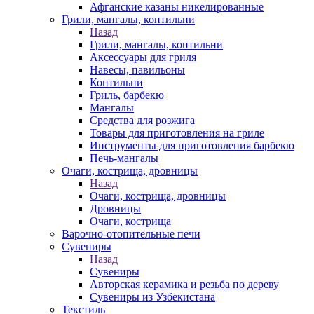
Афганские казаны никелированные
Грили, мангалы, коптильни
Назад
Грили, мангалы, коптильни
Аксессуары для гриля
Навесы, павильоны
Коптильни
Гриль, барбекю
Мангалы
Средства для розжига
Товары для приготовления на гриле
Инструменты для приготовления барбекю
Печь-мангалы
Очаги, кострища, дровницы
Назад
Очаги, кострища, дровницы
Дровницы
Очаги, кострища
Варочно-отопительные печи
Сувениры
Назад
Сувениры
Авторская керамика и резьба по дереву
Сувениры из Узбекистана
Текстиль