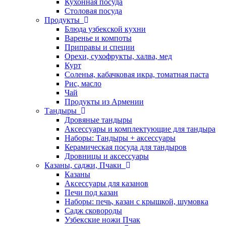
Кухонная посуда
Столовая посуда
Продукты
Блюда узбекской кухни
Варенье и компоты
Приправы и специи
Орехи, сухофрукты, халва, мед
Курт
Соленья, кабачковая икра, томатная паста
Рис, масло
Чай
Продукты из Армении
Тандыры
Дровяные тандыры
Аксессуары и комплектующие для тандыра
Наборы: Тандыры + аксессуары
Керамическая посуда для тандыров
Дровницы и аксессуары
Казаны, саджи, Пчаки
Казаны
Аксессуары для казанов
Печи под казан
Наборы: печь, казан с крышкой, шумовка
Садж сковороды
Узбекские ножи Пчак