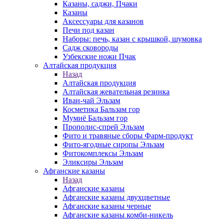
Казаны, саджи, Пчаки
Казаны
Аксессуары для казанов
Печи под казан
Наборы: печь, казан с крышкой, шумовка
Садж сковороды
Узбекские ножи Пчак
Алтайская продукция
Назад
Алтайская продукция
Алтайская жевательная резинка
Иван-чай Эльзам
Косметика Бальзам гор
Мумиё Бальзам гор
Прополис-спрей Эльзам
Фито и травяные сборы Фарм-продукт
Фито-ягодные сиропы Эльзам
Фитокомплексы Эльзам
Эликсиры Эльзам
Афганские казаны
Назад
Афганские казаны
Афганские казаны двухцветные
Афганские казаны черные
Афганские казаны комби-никель