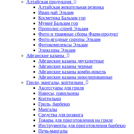
Алтайская продукция
Алтайская жевательная резинка
Иван-чай Эльзам
Косметика Бальзам гор
Мумиё Бальзам гор
Прополис-спрей Эльзам
Фито и травяные сборы Фарм-продукт
Фито-ягодные сиропы Эльзам
Фитокомплексы Эльзам
Эликсиры Эльзам
Афганские казаны
Афганские казаны двухцветные
Афганские казаны черные
Афганские казаны комби-никель
Афганские казаны никелированные
Грили, мангалы, коптильни
Аксессуары для гриля
Навесы, павильоны
Коптильни
Гриль, барбекю
Мангалы
Средства для розжига
Товары для приготовления на гриле
Инструменты для приготовления барбекю
Печь-мангалы