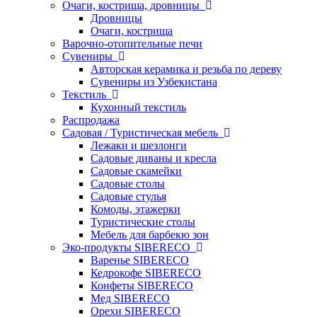
Очаги, кострища, дровницы
Дровницы
Очаги, кострища
Варочно-отопительные печи
Сувениры
Авторская керамика и резьба по дереву
Сувениры из Узбекистана
Текстиль
Кухонный текстиль
Распродажа
Садовая / Туристическая мебель
Лежаки и шезлонги
Садовые диваны и кресла
Садовые скамейки
Садовые столы
Садовые стулья
Комоды, этажерки
Туристические столы
Мебель для барбекю зон
Эко-продукты SIBERECO
Варенье SIBERECO
Кедрокофе SIBERECO
Конфеты SIBERECO
Мед SIBERECO
Орехи SIBERECO