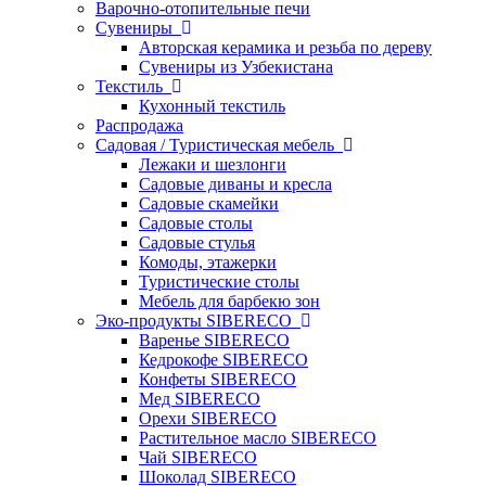
Варочно-отопительные печи
Сувениры
Авторская керамика и резьба по дереву
Сувениры из Узбекистана
Текстиль
Кухонный текстиль
Распродажа
Садовая / Туристическая мебель
Лежаки и шезлонги
Садовые диваны и кресла
Садовые скамейки
Садовые столы
Садовые стулья
Комоды, этажерки
Туристические столы
Мебель для барбекю зон
Эко-продукты SIBERECO
Варенье SIBERECO
Кедрокофе SIBERECO
Конфеты SIBERECO
Мед SIBERECO
Орехи SIBERECO
Растительное масло SIBERECO
Чай SIBERECO
Шоколад SIBERECO