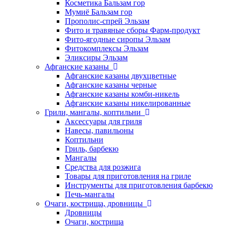
Косметика Бальзам гор
Мумиё Бальзам гор
Прополис-спрей Эльзам
Фито и травяные сборы Фарм-продукт
Фито-ягодные сиропы Эльзам
Фитокомплексы Эльзам
Эликсиры Эльзам
Афганские казаны
Афганские казаны двухцветные
Афганские казаны черные
Афганские казаны комби-никель
Афганские казаны никелированные
Грили, мангалы, коптильни
Аксессуары для гриля
Навесы, павильоны
Коптильни
Гриль, барбекю
Мангалы
Средства для розжига
Товары для приготовления на гриле
Инструменты для приготовления барбекю
Печь-мангалы
Очаги, кострища, дровницы
Дровницы
Очаги, кострища