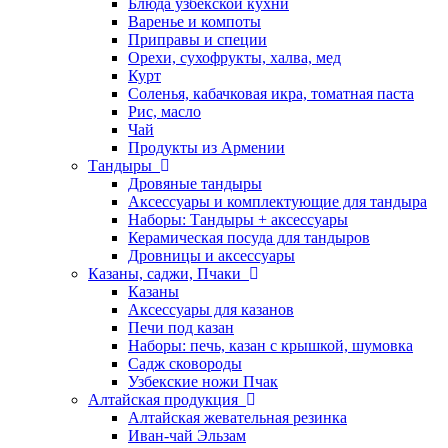
Блюда узбекской кухни
Варенье и компоты
Приправы и специи
Орехи, сухофрукты, халва, мед
Курт
Соленья, кабачковая икра, томатная паста
Рис, масло
Чай
Продукты из Армении
Тандыры
Дровяные тандыры
Аксессуары и комплектующие для тандыра
Наборы: Тандыры + аксессуары
Керамическая посуда для тандыров
Дровницы и аксессуары
Казаны, саджи, Пчаки
Казаны
Аксессуары для казанов
Печи под казан
Наборы: печь, казан с крышкой, шумовка
Садж сковороды
Узбекские ножи Пчак
Алтайская продукция
Алтайская жевательная резинка
Иван-чай Эльзам