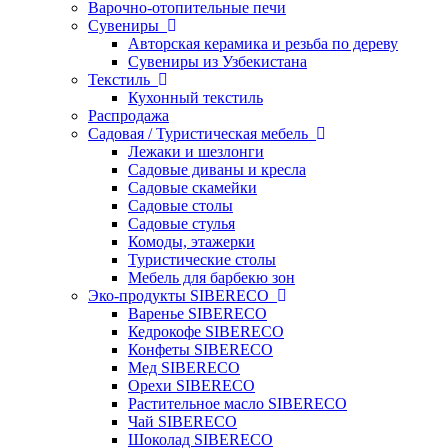
Варочно-отопительные печи
Сувениры
Авторская керамика и резьба по дереву
Сувениры из Узбекистана
Текстиль
Кухонный текстиль
Распродажа
Садовая / Туристическая мебель
Лежаки и шезлонги
Садовые диваны и кресла
Садовые скамейки
Садовые столы
Садовые стулья
Комоды, этажерки
Туристические столы
Мебель для барбекю зон
Эко-продукты SIBERECO
Варенье SIBERECO
Кедрокофе SIBERECO
Конфеты SIBERECO
Мед SIBERECO
Орехи SIBERECO
Растительное масло SIBERECO
Чай SIBERECO
Шоколад SIBERECO