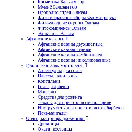
Косметика Бальзам гор
Мумиё Бальзам гор
Прополис-спрей Эльзам
Фито и травяные сборы Фарм-продукт
Фито-ягодные сиропы Эльзам
Фитокомплексы Эльзам
Эликсиры Эльзам
Афганские казаны
Афганские казаны двухцветные
Афганские казаны черные
Афганские казаны комби-никель
Афганские казаны никелированные
Грили, мангалы, коптильни
Аксессуары для гриля
Навесы, павильоны
Коптильни
Гриль, барбекю
Мангалы
Средства для розжига
Товары для приготовления на гриле
Инструменты для приготовления барбекю
Печь-мангалы
Очаги, кострища, дровницы
Дровницы
Очаги, кострища