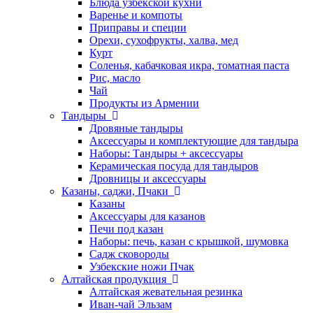
Блюда узбекской кухни
Варенье и компоты
Приправы и специи
Орехи, сухофрукты, халва, мед
Курт
Соленья, кабачковая икра, томатная паста
Рис, масло
Чай
Продукты из Армении
Тандыры
Дровяные тандыры
Аксессуары и комплектующие для тандыра
Наборы: Тандыры + аксессуары
Керамическая посуда для тандыров
Дровницы и аксессуары
Казаны, саджи, Пчаки
Казаны
Аксессуары для казанов
Печи под казан
Наборы: печь, казан с крышкой, шумовка
Садж сковороды
Узбекские ножи Пчак
Алтайская продукция
Алтайская жевательная резинка
Иван-чай Эльзам