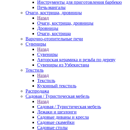
Инструменты для приготовления барбекю
Печь-мангалы
Очаги, кострища, дровницы
Назад
Очаги, кострища, дровницы
Дровницы
Очаги, кострища
Варочно-отопительные печи
Сувениры
Назад
Сувениры
Авторская керамика и резьба по дереву
Сувениры из Узбекистана
Текстиль
Назад
Текстиль
Кухонный текстиль
Распродажа
Садовая / Туристическая мебель
Назад
Садовая / Туристическая мебель
Лежаки и шезлонги
Садовые диваны и кресла
Садовые скамейки
Садовые столы