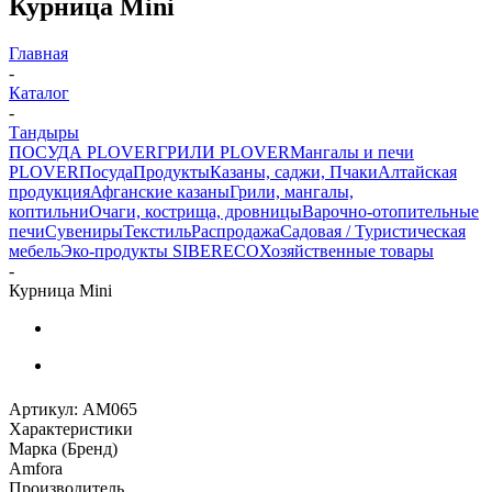
Курница Mini
Главная
-
Каталог
-
Тандыры
ПОСУДА PLOVER
ГРИЛИ PLOVER
Мангалы и печи
PLOVER
Посуда
Продукты
Казаны, саджи, Пчаки
Алтайская
продукция
Афганские казаны
Грили, мангалы,
коптильни
Очаги, кострища, дровницы
Варочно-отопительные
печи
Сувениры
Текстиль
Распродажа
Садовая / Туристическая
мебель
Эко-продукты SIBERECO
Хозяйственные товары
-
Курница Mini
Артикул:
AM065
Характеристики
Марка (Бренд)
Amfora
Производитель