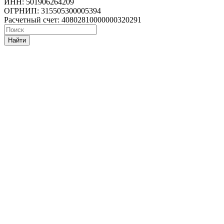
ИНН: 501906264209
ОГРНИП: 315505300005394
Расчетный счет: 40802810000000320291
Найти