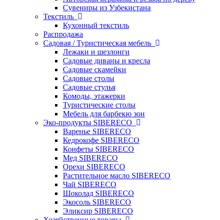
Сувениры из Узбекистана
Текстиль
Кухонный текстиль
Распродажа
Садовая / Туристическая мебель
Лежаки и шезлонги
Садовые диваны и кресла
Садовые скамейки
Садовые столы
Садовые стулья
Комоды, этажерки
Туристические столы
Мебель для барбекю зон
Эко-продукты SIBERECO
Варенье SIBERECO
Кедрокофе SIBERECO
Конфеты SIBERECO
Мед SIBERECO
Орехи SIBERECO
Растительное масло SIBERECO
Чай SIBERECO
Шоколад SIBERECO
Экосоль SIBERECO
Эликсир SIBERECO
Хозяйственные товары