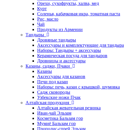
Орехи, сухофрукты, халва, мед
Курт
Соленья, кабачковая икра, томатная паста
Рис, масло
Чай
Продукты из Армении
Тандыры
Дровяные тандыры
Аксессуары и комплектующие для тандыра
Наборы: Тандыры + аксессуары
Керамическая посуда для тандыров
Дровницы и аксессуары
Казаны, саджи, Пчаки
Казаны
Аксессуары для казанов
Печи под казан
Наборы: печь, казан с крышкой, шумовка
Садж сковороды
Узбекские ножи Пчак
Алтайская продукция
Алтайская жевательная резинка
Иван-чай Эльзам
Косметика Бальзам гор
Мумиё Бальзам гор
Прополис-спрей Эльзам