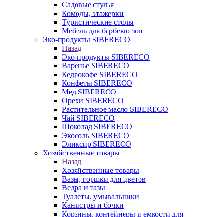
Садовые стулья
Комоды, этажерки
Туристические столы
Мебель для барбекю зон
Эко-продукты SIBERECO
Назад
Эко-продукты SIBERECO
Варенье SIBERECO
Кедрокофе SIBERECO
Конфеты SIBERECO
Мед SIBERECO
Орехи SIBERECO
Растительное масло SIBERECO
Чай SIBERECO
Шоколад SIBERECO
Экосоль SIBERECO
Эликсир SIBERECO
Хозяйственные товары
Назад
Хозяйственные товары
Вазы, горшки для цветов
Ведра и тазы
Туалеты, умывальники
Канистры и бочки
Корзины, контейнеры и емкости для