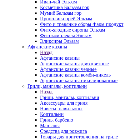
Иван-чай Эльзам
Косметика Бальзам гор
Мумиё Бальзам гор
Прополис-спрей Эльзам
Фито и травяные сборы Фарм-продукт
Фито-ягодные сиропы Эльзам
Фитокомплексы Эльзам
Эликсиры Эльзам
Афганские казаны
Назад
Афганские казаны
Афганские казаны двухцветные
Афганские казаны черные
Афганские казаны комби-никель
Афганские казаны никелированные
Грили, мангалы, коптильни
Назад
Грили, мангалы, коптильни
Аксессуары для гриля
Навесы, павильоны
Коптильни
Гриль, барбекю
Мангалы
Средства для розжига
Товары для приготовления на гриле