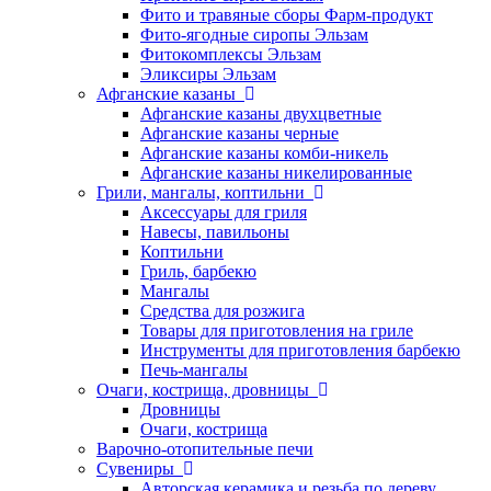
Фито и травяные сборы Фарм-продукт
Фито-ягодные сиропы Эльзам
Фитокомплексы Эльзам
Эликсиры Эльзам
Афганские казаны
Афганские казаны двухцветные
Афганские казаны черные
Афганские казаны комби-никель
Афганские казаны никелированные
Грили, мангалы, коптильни
Аксессуары для гриля
Навесы, павильоны
Коптильни
Гриль, барбекю
Мангалы
Средства для розжига
Товары для приготовления на гриле
Инструменты для приготовления барбекю
Печь-мангалы
Очаги, кострища, дровницы
Дровницы
Очаги, кострища
Варочно-отопительные печи
Сувениры
Авторская керамика и резьба по дереву