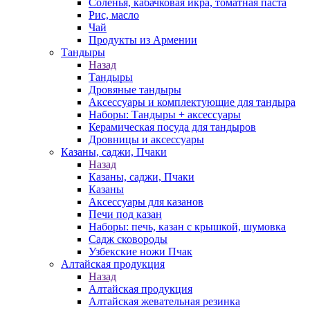
Соленья, кабачковая икра, томатная паста
Рис, масло
Чай
Продукты из Армении
Тандыры
Назад
Тандыры
Дровяные тандыры
Аксессуары и комплектующие для тандыра
Наборы: Тандыры + аксессуары
Керамическая посуда для тандыров
Дровницы и аксессуары
Казаны, саджи, Пчаки
Назад
Казаны, саджи, Пчаки
Казаны
Аксессуары для казанов
Печи под казан
Наборы: печь, казан с крышкой, шумовка
Садж сковороды
Узбекские ножи Пчак
Алтайская продукция
Назад
Алтайская продукция
Алтайская жевательная резинка