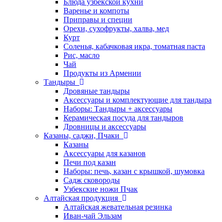
Блюда узбекской кухни
Варенье и компоты
Приправы и специи
Орехи, сухофрукты, халва, мед
Курт
Соленья, кабачковая икра, томатная паста
Рис, масло
Чай
Продукты из Армении
Тандыры
Дровяные тандыры
Аксессуары и комплектующие для тандыра
Наборы: Тандыры + аксессуары
Керамическая посуда для тандыров
Дровницы и аксессуары
Казаны, саджи, Пчаки
Казаны
Аксессуары для казанов
Печи под казан
Наборы: печь, казан с крышкой, шумовка
Садж сковороды
Узбекские ножи Пчак
Алтайская продукция
Алтайская жевательная резинка
Иван-чай Эльзам