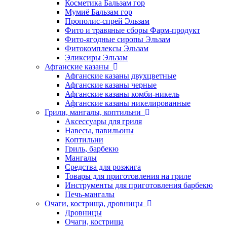
Косметика Бальзам гор
Мумиё Бальзам гор
Прополис-спрей Эльзам
Фито и травяные сборы Фарм-продукт
Фито-ягодные сиропы Эльзам
Фитокомплексы Эльзам
Эликсиры Эльзам
Афганские казаны
Афганские казаны двухцветные
Афганские казаны черные
Афганские казаны комби-никель
Афганские казаны никелированные
Грили, мангалы, коптильни
Аксессуары для гриля
Навесы, павильоны
Коптильни
Гриль, барбекю
Мангалы
Средства для розжига
Товары для приготовления на гриле
Инструменты для приготовления барбекю
Печь-мангалы
Очаги, кострища, дровницы
Дровницы
Очаги, кострища