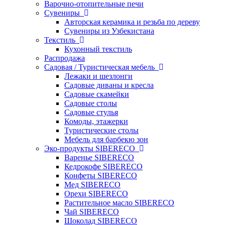
Варочно-отопительные печи
Сувениры
Авторская керамика и резьба по дереву
Сувениры из Узбекистана
Текстиль
Кухонный текстиль
Распродажа
Садовая / Туристическая мебель
Лежаки и шезлонги
Садовые диваны и кресла
Садовые скамейки
Садовые столы
Садовые стулья
Комоды, этажерки
Туристические столы
Мебель для барбекю зон
Эко-продукты SIBERECO
Варенье SIBERECO
Кедрокофе SIBERECO
Конфеты SIBERECO
Мед SIBERECO
Орехи SIBERECO
Растительное масло SIBERECO
Чай SIBERECO
Шоколад SIBERECO