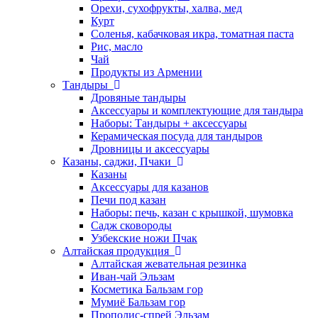
Орехи, сухофрукты, халва, мед
Курт
Соленья, кабачковая икра, томатная паста
Рис, масло
Чай
Продукты из Армении
Тандыры
Дровяные тандыры
Аксессуары и комплектующие для тандыра
Наборы: Тандыры + аксессуары
Керамическая посуда для тандыров
Дровницы и аксессуары
Казаны, саджи, Пчаки
Казаны
Аксессуары для казанов
Печи под казан
Наборы: печь, казан с крышкой, шумовка
Садж сковороды
Узбекские ножи Пчак
Алтайская продукция
Алтайская жевательная резинка
Иван-чай Эльзам
Косметика Бальзам гор
Мумиё Бальзам гор
Прополис-спрей Эльзам