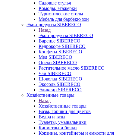
Садовые стулья
Комоды, этажерки
Туристические столы
Мебель для барбекю зон
Эко-продукты SIBERECO
Назад
Эко-продукты SIBERECO
Варенье SIBERECO
Кедрокофе SIBERECO
Конфеты SIBERECO
Мед SIBERECO
Орехи SIBERECO
Растительное масло SIBERECO
Чай SIBERECO
Шоколад SIBERECO
Экосоль SIBERECO
Эликсир SIBERECO
Хозяйственные товары
Назад
Хозяйственные товары
Вазы, горшки для цветов
Ведра и тазы
Туалеты, умывальники
Канистры и бочки
Корзины, контейнеры и емкости для