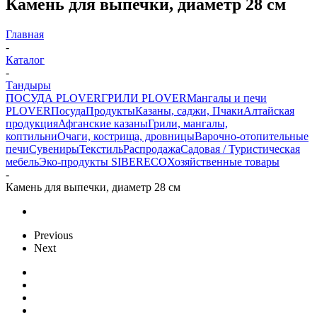
Камень для выпечки, диаметр 28 см
Главная
-
Каталог
-
Тандыры
ПОСУДА PLOVER
ГРИЛИ PLOVER
Мангалы и печи
PLOVER
Посуда
Продукты
Казаны, саджи, Пчаки
Алтайская
продукция
Афганские казаны
Грили, мангалы,
коптильни
Очаги, кострища, дровницы
Варочно-отопительные
печи
Сувениры
Текстиль
Распродажа
Садовая / Туристическая
мебель
Эко-продукты SIBERECO
Хозяйственные товары
-
Камень для выпечки, диаметр 28 см
Previous
Next