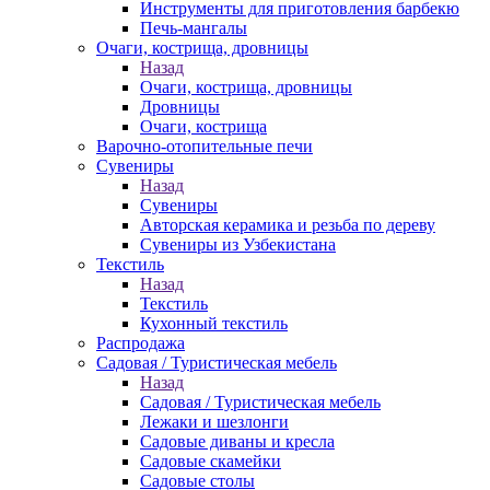
Инструменты для приготовления барбекю
Печь-мангалы
Очаги, кострища, дровницы
Назад
Очаги, кострища, дровницы
Дровницы
Очаги, кострища
Варочно-отопительные печи
Сувениры
Назад
Сувениры
Авторская керамика и резьба по дереву
Сувениры из Узбекистана
Текстиль
Назад
Текстиль
Кухонный текстиль
Распродажа
Садовая / Туристическая мебель
Назад
Садовая / Туристическая мебель
Лежаки и шезлонги
Садовые диваны и кресла
Садовые скамейки
Садовые столы