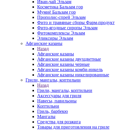
Иван-чай Эльзам
Косметика Бальзам гор
Мумиё Бальзам гор
Прополис-спрей Эльзам
Фито и травяные сборы Фарм-продукт
Фито-ягодные сиропы Эльзам
Фитокомплексы Эльзам
Эликсиры Эльзам
Афганские казаны
Назад
Афганские казаны
Афганские казаны двухцветные
Афганские казаны черные
Афганские казаны комби-никель
Афганские казаны никелированные
Грили, мангалы, коптильни
Назад
Грили, мангалы, коптильни
Аксессуары для гриля
Навесы, павильоны
Коптильни
Гриль, барбекю
Мангалы
Средства для розжига
Товары для приготовления на гриле