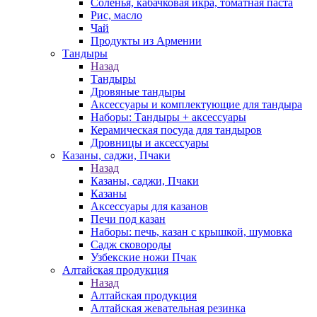
Соленья, кабачковая икра, томатная паста
Рис, масло
Чай
Продукты из Армении
Тандыры
Назад
Тандыры
Дровяные тандыры
Аксессуары и комплектующие для тандыра
Наборы: Тандыры + аксессуары
Керамическая посуда для тандыров
Дровницы и аксессуары
Казаны, саджи, Пчаки
Назад
Казаны, саджи, Пчаки
Казаны
Аксессуары для казанов
Печи под казан
Наборы: печь, казан с крышкой, шумовка
Садж сковороды
Узбекские ножи Пчак
Алтайская продукция
Назад
Алтайская продукция
Алтайская жевательная резинка