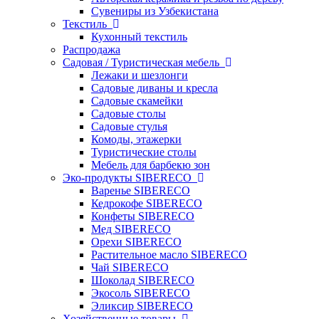
Сувениры из Узбекистана
Текстиль
Кухонный текстиль
Распродажа
Садовая / Туристическая мебель
Лежаки и шезлонги
Садовые диваны и кресла
Садовые скамейки
Садовые столы
Садовые стулья
Комоды, этажерки
Туристические столы
Мебель для барбекю зон
Эко-продукты SIBERECO
Варенье SIBERECO
Кедрокофе SIBERECO
Конфеты SIBERECO
Мед SIBERECO
Орехи SIBERECO
Растительное масло SIBERECO
Чай SIBERECO
Шоколад SIBERECO
Экосоль SIBERECO
Эликсир SIBERECO
Хозяйственные товары