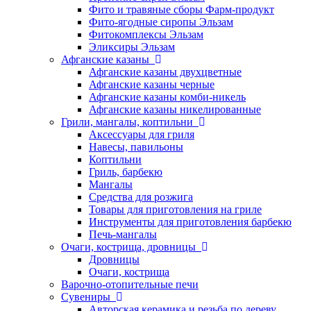
Фито и травяные сборы Фарм-продукт
Фито-ягодные сиропы Эльзам
Фитокомплексы Эльзам
Эликсиры Эльзам
Афганские казаны
Афганские казаны двухцветные
Афганские казаны черные
Афганские казаны комби-никель
Афганские казаны никелированные
Грили, мангалы, коптильни
Аксессуары для гриля
Навесы, павильоны
Коптильни
Гриль, барбекю
Мангалы
Средства для розжига
Товары для приготовления на гриле
Инструменты для приготовления барбекю
Печь-мангалы
Очаги, кострища, дровницы
Дровницы
Очаги, кострища
Варочно-отопительные печи
Сувениры
Авторская керамика и резьба по дереву